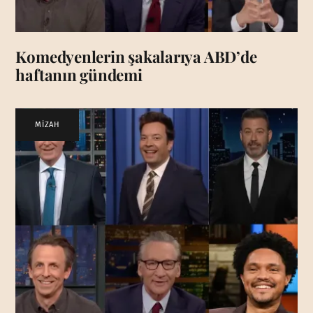
Komedyenlerin şakalarıya ABD’de
haftanın gündemi
MİZAH