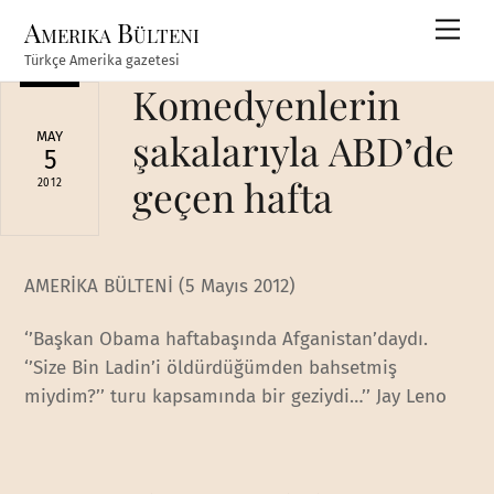
Skip
Amerika Bülteni
Men
to
Türkçe Amerika gazetesi
content
Komedyenlerin
şakalarıyla ABD’de
MAY
5
geçen hafta
2012
AMERİKA BÜLTENİ (5 Mayıs 2012)
‘’Başkan Obama haftabaşında Afganistan’daydı.
‘’Size Bin Ladin’i öldürdüğümden bahsetmiş
miydim?’’ turu kapsamında bir geziydi…’’ Jay Leno