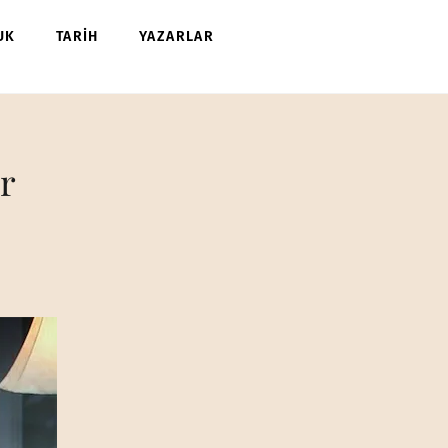
UK
TARİH
YAZARLAR
r