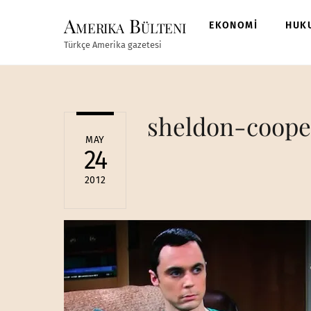
Skip
Amerika Bülteni
to
EKONOMİ
HUK
content
Türkçe Amerika gazetesi
sheldon-coope
MAY
24
2012