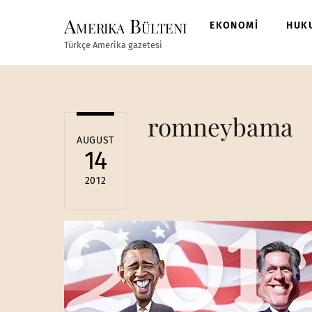
Skip
Amerika Bülteni
to
EKONOMİ
HUK
content
Türkçe Amerika gazetesi
romneybama
AUGUST
14
2012