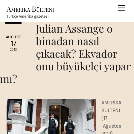
Skip
Amerika Bülteni
Men
to
Türkçe Amerika gazetesi
content
Julian Assange o
binadan nasıl
AUGUST
17
çıkacak? Ekvador
2012
onu büyükelçi yapar
mı?
AMERİKA
BÜLTENİ
(17
Ağustos
2012)