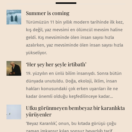
Summer is coming
Türümüzün 11 bin yıllık modern tarihinde ilk kez,
kış değil, yaz mevsimi en ölümcül mevsim haline
geldi. Kış mevsiminde ölen insan sayısı hızla
azalırken, yaz mevsiminde ölen insan sayısı hızla
yükseliyor.
‘Her şey her şeyle irtibatlı’
19. yüzyılın en ünlü bilim insanıydı. Sonra bütün
dünyada unutuldu. Doğa, ekoloji, iklim, insan
hakları konusundaki çok erken uyarıları ile ne
kadar önemli olduğu keşfedilinceye kadar...
Ufku görünmeyen bembeyaz bir karanlıkta
yürüyenler
‘Beyaz Karanlık’, onun, bu kıtada görüşü çoğu
zaman imkansız kılan sonsuz beyazlığı tarif