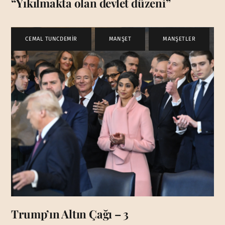
“Yıkılmakta olan devlet düzeni”
CEMAL TUNCDEMİR
,
MANŞET
,
MANŞETLER
Trump’ın Altın Çağı – 3