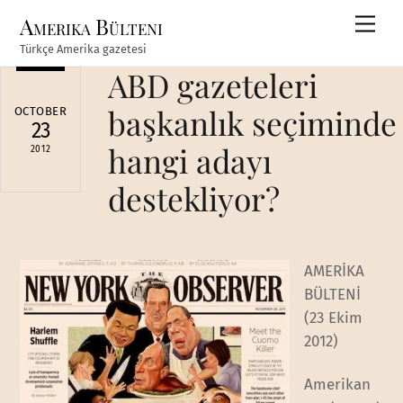
Skip
Amerika Bülteni
Men
to
Türkçe Amerika gazetesi
content
ABD gazeteleri
başkanlık seçiminde
OCTOBER
23
hangi adayı
2012
destekliyor?
AMERİKA
BÜLTENİ
(23 Ekim
2012)
Amerikan