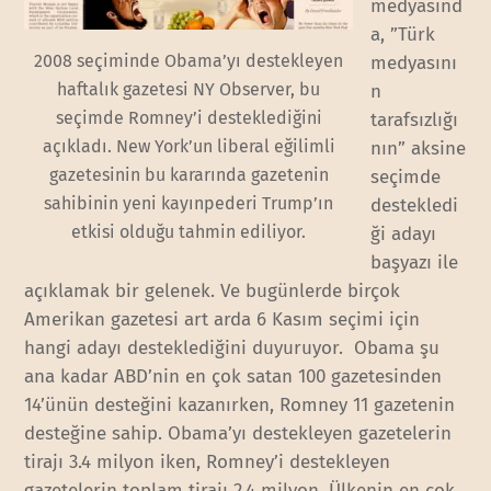
medyasınd
a, ”Türk
2008 seçiminde Obama’yı destekleyen
medyasını
haftalık gazetesi NY Observer, bu
n
seçimde Romney’i desteklediğini
tarafsızlığı
açıkladı. New York’un liberal eğilimli
nın” aksine
gazetesinin bu kararında gazetenin
seçimde
sahibinin yeni kayınpederi Trump’ın
destekledi
etkisi olduğu tahmin ediliyor.
ği adayı
başyazı ile
açıklamak bir gelenek. Ve bugünlerde birçok
Amerikan gazetesi art arda 6 Kasım seçimi için
hangi adayı desteklediğini duyuruyor. Obama şu
ana kadar ABD’nin en çok satan 100 gazetesinden
14’ünün desteğini kazanırken, Romney 11 gazetenin
desteğine sahip. Obama’yı destekleyen gazetelerin
tirajı 3.4 milyon iken, Romney’i destekleyen
gazetelerin toplam tirajı 2.4 milyon. Ülkenin en çok