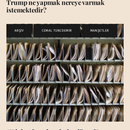
Trump ne yapmak nereye varmak
istemektedir?
ARŞİV
,
CEMAL TUNCDEMİR
,
MANŞETLER