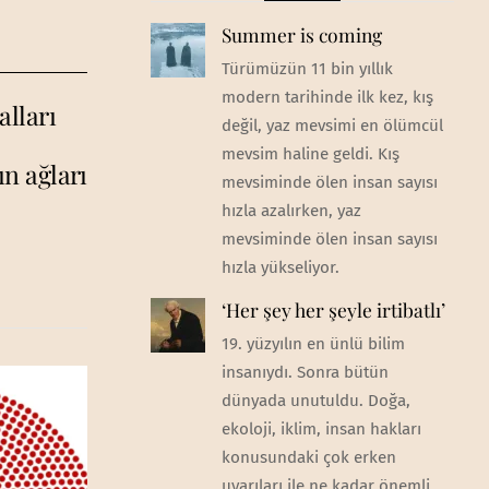
Summer is coming
Türümüzün 11 bin yıllık
modern tarihinde ilk kez, kış
alları
değil, yaz mevsimi en ölümcül
mevsim haline geldi. Kış
ın ağları
mevsiminde ölen insan sayısı
hızla azalırken, yaz
mevsiminde ölen insan sayısı
hızla yükseliyor.
‘Her şey her şeyle irtibatlı’
19. yüzyılın en ünlü bilim
insanıydı. Sonra bütün
dünyada unutuldu. Doğa,
ekoloji, iklim, insan hakları
konusundaki çok erken
uyarıları ile ne kadar önemli