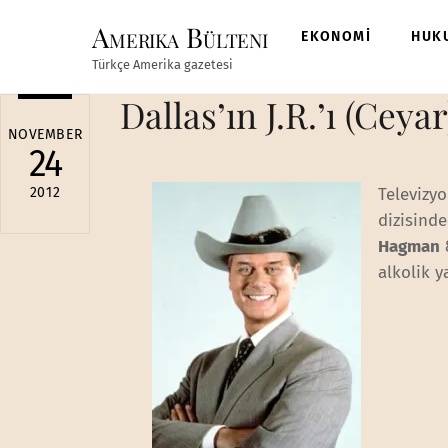
Skip
Amerika Bülteni
to
EKONOMİ
HUK
content
Türkçe Amerika gazetesi
Dallas’ın J.R.’ı (Ceya
NOVEMBER
24
2012
Televizy
dizisinde
Hagman
alkolik 