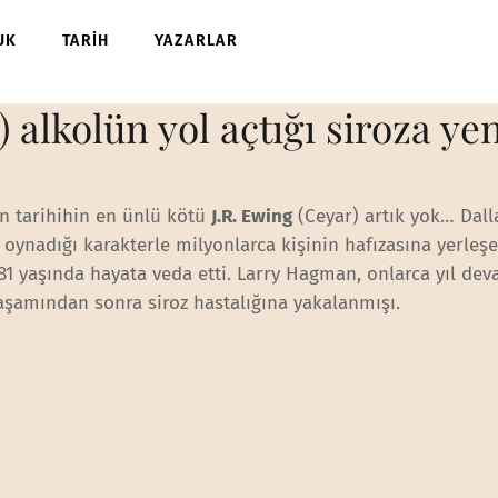
UK
TARİH
YAZARLAR
r) alkolün yol açtığı siroza ye
on tarihihin en ünlü kötü
J.R. Ewing
(Ceyar) artık yok… Dall
 oynadığı karakterle milyonlarca kişinin hafızasına yerleş
81 yaşında hayata veda etti. Larry Hagman, onlarca yıl de
yaşamından sonra siroz hastalığına yakalanmışı.