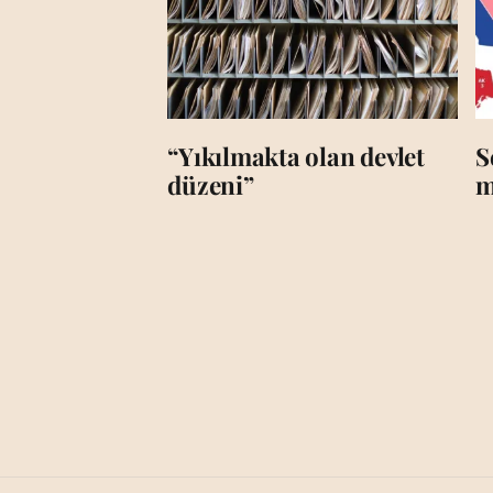
“Yıkılmakta olan devlet
S
düzeni”
m