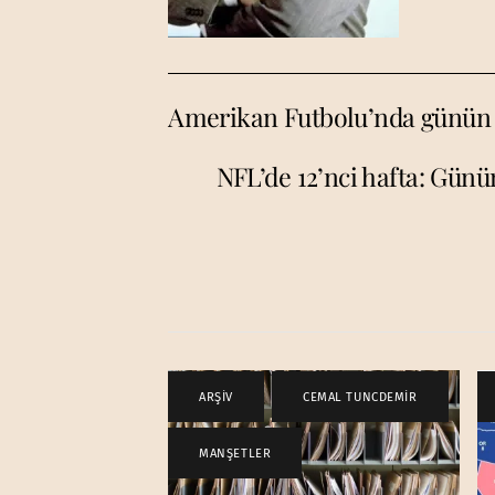
Amerikan Futbolu’nda günün pr
NFL’de 12’nci hafta: Günü
ARŞİV
,
CEMAL TUNCDEMİR
,
MANŞETLER