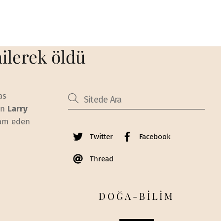
nilerek öldü
as
en
Larry
vam eden
Twitter
Facebook
Thread
DOĞA-BİLİM