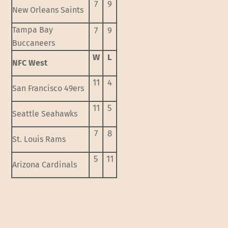
7
9
New Orleans Saints
Tampa Bay
7
9
Buccaneers
W
L
NFC West
11
4
San Francisco 49ers
11
5
Seattle Seahawks
7
8
St. Louis Rams
5
11
Arizona Cardinals