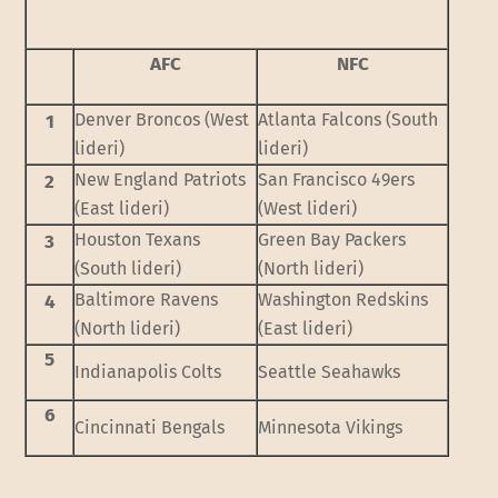
AFC
NFC
Denver Broncos (West
Atlanta Falcons (South
1
lideri)
lideri)
New England Patriots
San Francisco 49ers
2
(East lideri)
(West lideri)
Houston Texans
Green Bay Packers
3
(South lideri)
(North lideri)
Baltimore Ravens
Washington Redskins
4
(North lideri)
(East lideri)
5
Indianapolis Colts
Seattle Seahawks
6
Cincinnati Bengals
Minnesota Vikings