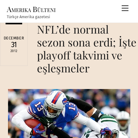
Skip
Amerika Bülteni
Men
to
Türkçe Amerika gazetesi
content
NFL’de normal
sezon sona erdi; İşte
DECEMBER
31
playoff takvimi ve
2012
eşleşmeler