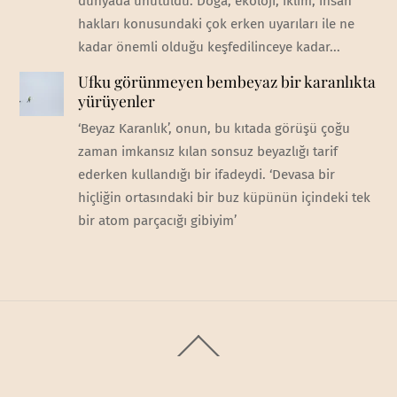
dünyada unutuldu. Doğa, ekoloji, iklim, insan
hakları konusundaki çok erken uyarıları ile ne
kadar önemli olduğu keşfedilinceye kadar...
Ufku görünmeyen bembeyaz bir karanlıkta
yürüyenler
‘Beyaz Karanlık’, onun, bu kıtada görüşü çoğu
zaman imkansız kılan sonsuz beyazlığı tarif
ederken kullandığı bir ifadeydi. ‘Devasa bir
hiçliğin ortasındaki bir buz küpünün içindeki tek
bir atom parçacığı gibiyim’
Back
To
Top