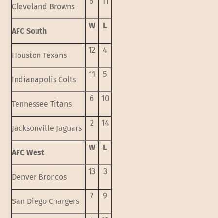
5
11
Cleveland Browns
W
L
AFC South
12
4
Houston Texans
11
5
Indianapolis Colts
6
10
Tennessee Titans
2
14
Jacksonville Jaguars
W
L
AFC West
13
3
Denver Broncos
7
9
San Diego Chargers