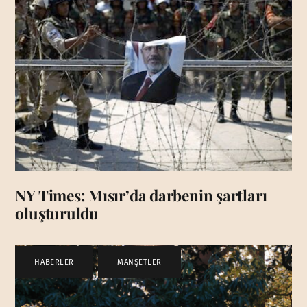
NY Times: Mısır’da darbenin şartları
oluşturuldu
HABERLER
,
MANŞETLER