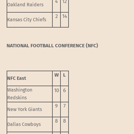
4
12
Oakland Raiders
2
14
Kansas City Chiefs
NATIONAL FOOTBALL CONFERENCE (NFC)
W
L
NFC East
Washington
10
6
Redskins
9
7
New York Giants
8
8
Dallas Cowboys