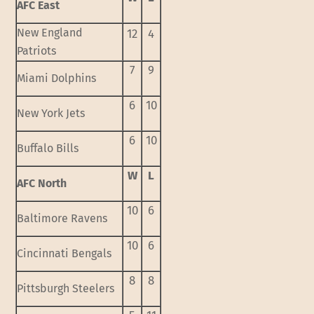
AFC East
New England
12
4
Patriots
7
9
Miami Dolphins
6
10
New York Jets
6
10
Buffalo Bills
W
L
AFC North
10
6
Baltimore Ravens
10
6
Cincinnati Bengals
8
8
Pittsburgh Steelers