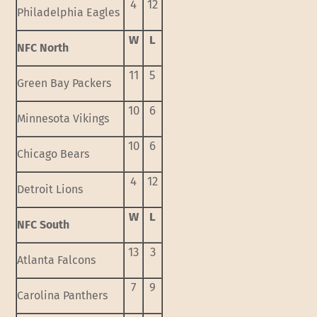
4
12
Philadelphia Eagles
W
L
NFC North
11
5
Green Bay Packers
10
6
Minnesota Vikings
10
6
Chicago Bears
4
12
Detroit Lions
W
L
NFC South
13
3
Atlanta Falcons
7
9
Carolina Panthers