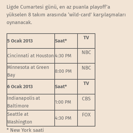
Ligde Cumartesi günü, en az puanla playoff’a
yükselen 8 takım arasında ‘wild-card’ karşılaşmaları
oynanacak.
TV
5 Ocak 2013
Saat*
NBC
Cincinnati at Houston
4:30 PM
Minnesota at Green
NBC
8:00 PM
Bay
TV
6 Ocak 2013
Saat*
Indianapolis at
CBS
1:00 PM
Baltimore
Seattle at
FOX
4:30 PM
Washington
* New York saati