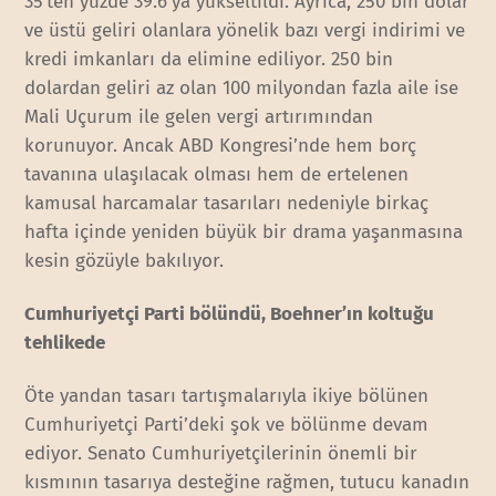
35’ten yüzde 39.6’ya yükseltildi. Ayrıca, 250 bin dolar
ve üstü geliri olanlara yönelik bazı vergi indirimi ve
kredi imkanları da elimine ediliyor. 250 bin
dolardan geliri az olan 100 milyondan fazla aile ise
Mali Uçurum ile gelen vergi artırımından
korunuyor. Ancak ABD Kongresi’nde hem borç
tavanına ulaşılacak olması hem de ertelenen
kamusal harcamalar tasarıları nedeniyle birkaç
hafta içinde yeniden büyük bir drama yaşanmasına
kesin gözüyle bakılıyor.
Cumhuriyetçi Parti bölündü, Boehner’ın koltuğu
tehlikede
Öte yandan tasarı tartışmalarıyla ikiye bölünen
Cumhuriyetçi Parti’deki şok ve bölünme devam
ediyor. Senato Cumhuriyetçilerinin önemli bir
kısmının tasarıya desteğine rağmen, tutucu kanadın