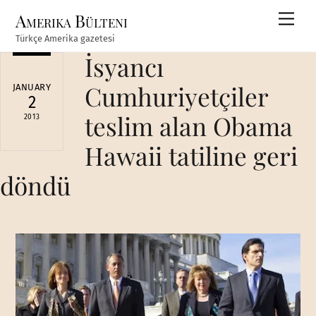
Skip
Amerika Bülteni
Men
to
Türkçe Amerika gazetesi
content
İsyancı
Cumhuriyetçiler
JANUARY
2
teslim alan Obama
2013
Hawaii tatiline geri
döndü