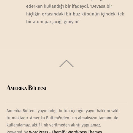
ederken kullandığı bir ifadeydi. ‘Devasa bir
hiçliğin ortasındaki bir buz küpünün içindeki tek
bir atom parçacığı gibiyim’
Back
To
Top
Amerika Bülteni
Amerika Bülteni, yayınladığı bütün içeriğin yayın hakkını saklı
tutmaktadır. Amerika Bülteni'nden izin almaksızın tamamı ile
kullanılamaz, aktif link verilmeden alıntı yapılamaz.
Powered by
WordPress
•
Themify WordPress Themes