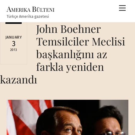
Skip
Amerika Bülteni
Men
to
Türkçe Amerika gazetesi
content
John Boehner
Temsilciler Meclisi
JANUARY
3
başkanlığını az
2013
farkla yeniden
kazandı