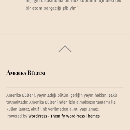
hiçliğin ortasındaki bir buz küpünün içindeki tek
bir atom parçacığı gibiyim’
Back
To
Top
Amerika Bülteni
Amerika Bülteni, yayınladığı bütün içeriğin yayın hakkını saklı
tutmaktadır. Amerika Bülteni'nden izin almaksızın tamamı ile
kullanılamaz, aktif link verilmeden alıntı yapılamaz.
Powered by
WordPress
•
Themify WordPress Themes