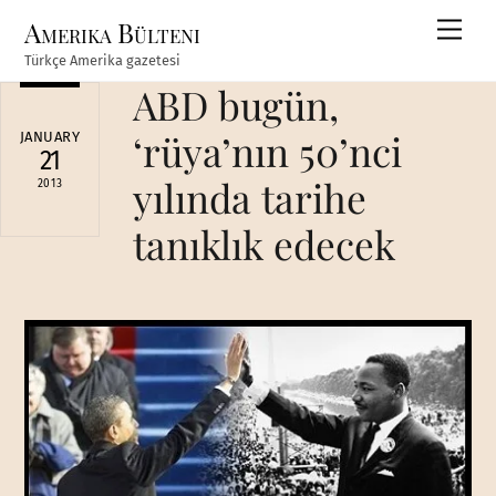
Skip
Amerika Bülteni
Men
to
Türkçe Amerika gazetesi
content
ABD bugün,
‘rüya’nın 50’nci
JANUARY
21
yılında tarihe
2013
tanıklık edecek