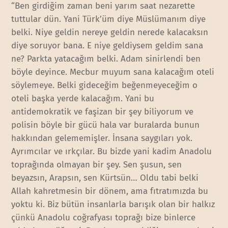
“Ben girdiğim zaman beni yarım saat nezarette
tuttular dün. Yani Türk’üm diye Müslümanım diye
belki. Niye geldin nereye geldin nerede kalacaksın
diye soruyor bana. E niye geldiysem geldim sana
ne? Parkta yatacağım belki. Adam sinirlendi ben
böyle deyince. Mecbur muyum sana kalacağım oteli
söylemeye. Belki gideceğim beğenmeyeceğim o
oteli başka yerde kalacağım. Yani bu
antidemokratik ve faşizan bir şey biliyorum ve
polisin böyle bir gücü hala var buralarda bunun
hakkından gelememişler. İnsana saygıları yok.
Ayrımcılar ve ırkçılar. Bu bizde yani kadim Anadolu
toprağında olmayan bir şey. Sen şusun, sen
beyazsın, Arapsın, sen Kürtsün… Oldu tabi belki
Allah kahretmesin bir dönem, ama fıtratımızda bu
yoktu ki. Biz bütün insanlarla barışık olan bir halkız
çünkü Anadolu coğrafyası toprağı bize binlerce