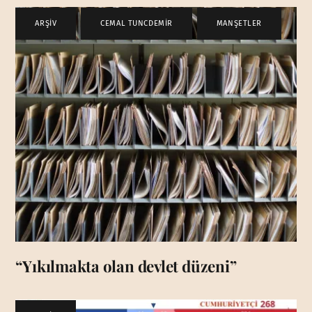
ARŞİV
,
CEMAL TUNCDEMİR
,
MANŞETLER
“Yıkılmakta olan devlet düzeni”