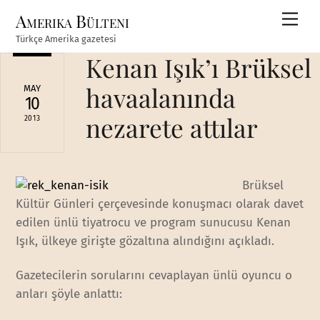
Skip
Amerika Bülteni
Men
to
Türkçe Amerika gazetesi
content
Kenan Işık’ı Brüksel
havaalanında
MAY
10
nezarete attılar
2013
Brüksel
Kültür Günleri çerçevesinde konuşmacı olarak davet
edilen ünlü tiyatrocu ve program sunucusu Kenan
Işık, ülkeye girişte gözaltına alındığını açıkladı.
Gazetecilerin sorularını cevaplayan ünlü oyuncu o
anları şöyle anlattı: