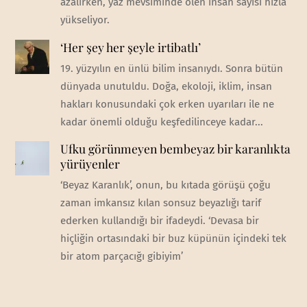
azalırken, yaz mevsiminde ölen insan sayısı hızla
yükseliyor.
‘Her şey her şeyle irtibatlı’
19. yüzyılın en ünlü bilim insanıydı. Sonra bütün
dünyada unutuldu. Doğa, ekoloji, iklim, insan
hakları konusundaki çok erken uyarıları ile ne
kadar önemli olduğu keşfedilinceye kadar...
Ufku görünmeyen bembeyaz bir karanlıkta
yürüyenler
‘Beyaz Karanlık’, onun, bu kıtada görüşü çoğu
zaman imkansız kılan sonsuz beyazlığı tarif
ederken kullandığı bir ifadeydi. ‘Devasa bir
hiçliğin ortasındaki bir buz küpünün içindeki tek
bir atom parçacığı gibiyim’