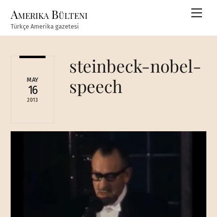
Skip
Amerika Bülteni
Men
to
Türkçe Amerika gazetesi
content
steinbeck-nobel-
speech
MAY
16
2013