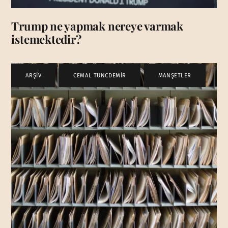
Trump ne yapmak nereye varmak
istemektedir?
ARŞİV
,
CEMAL TUNCDEMİR
,
MANŞETLER