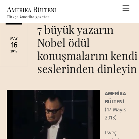
Skip
Amerika Bülteni
Men
to
Türkçe Amerika gazetesi
content
7 büyük yazarın
Nobel ödül
MAY
16
konuşmalarını kendi
2013
seslerinden dinleyin
AMERİKA
BÜLTENİ
(17 Mayıs
2013)
İsveç