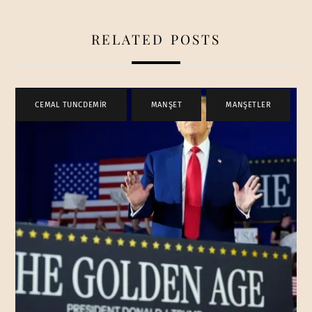
RELATED POSTS
CEMAL TUNCDEMİR
,
MANŞET
,
MANŞETLER