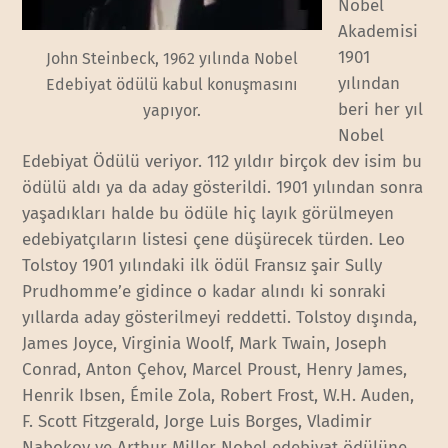
Nobel
Akademisi
1901
John Steinbeck, 1962 yılında Nobel
yılından
Edebiyat ödülü kabul konuşmasını
beri her yıl
yapıyor.
Nobel
Edebiyat Ödülü veriyor. 112 yıldır birçok dev isim bu
ödülü aldı ya da aday gösterildi. 1901 yılından sonra
yaşadıkları halde bu ödüle hiç layık görülmeyen
edebiyatçıların listesi çene düşürecek türden. Leo
Tolstoy 1901 yılındaki ilk ödül Fransız şair Sully
Prudhomme’e gidince o kadar alındı ki sonraki
yıllarda aday gösterilmeyi reddetti. Tolstoy dışında,
James Joyce, Virginia Woolf, Mark Twain, Joseph
Conrad, Anton Çehov, Marcel Proust, Henry James,
Henrik Ibsen, Émile Zola, Robert Frost, W.H. Auden,
F. Scott Fitzgerald, Jorge Luis Borges, Vladimir
Nabokov ve Arthur Miller Nobel edebiyat ödülüne