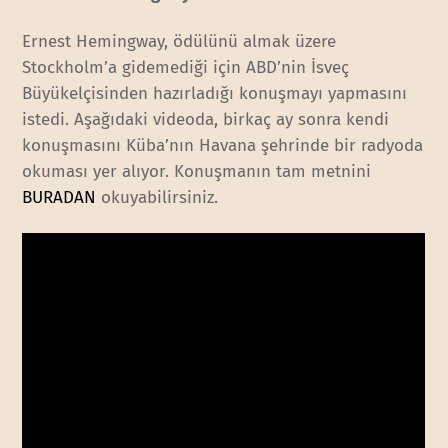
Ernest Hemingway, ödülünü almak üzere
Stockholm’a gidemediği için ABD’nin İsveç
Büyükelçisinden hazırladığı konuşmayı yapmasını
istedi. Aşağıdaki videoda, birkaç ay sonra kendi
konuşmasını Küba’nın Havana şehrinde bir radyoda
okuması yer alıyor. Konuşmanın tam metnini
BURADAN
okuyabilirsiniz.