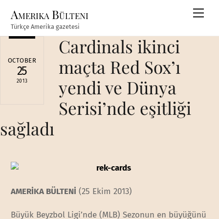
Skip
Amerika Bülteni
Men
to
Türkçe Amerika gazetesi
content
Cardinals ikinci
maçta Red Sox’ı
OCTOBER
25
yendi ve Dünya
2013
Serisi’nde eşitliği
sağladı
AMERİKA BÜLTENİ
(25 Ekim 2013)
Büyük Beyzbol Ligi’nde (MLB) Sezonun en büyüğünü