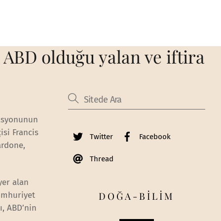
ABD olduğu yalan ve iftira
rasyonunun
si Francis
Twitter
Facebook
ardone,
Thread
yer alan
DOĞA-BİLİM
Cumhuriyet
ı, ABD’nin