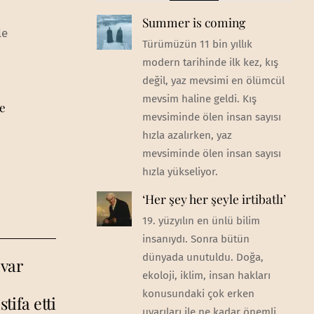
Summer is coming
le
Türümüzün 11 bin yıllık
modern tarihinde ilk kez, kış
değil, yaz mevsimi en ölümcül
mevsim haline geldi. Kış
e
mevsiminde ölen insan sayısı
hızla azalırken, yaz
mevsiminde ölen insan sayısı
hızla yükseliyor.
‘Her şey her şeyle irtibatlı’
19. yüzyılın en ünlü bilim
insanıydı. Sonra bütün
dünyada unutuldu. Doğa,
 var
ekoloji, iklim, insan hakları
konusundaki çok erken
tifa etti
uyarıları ile ne kadar önemli