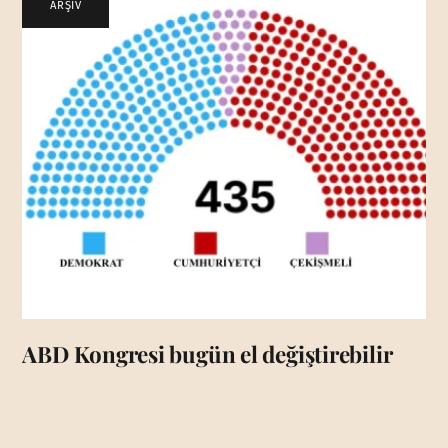
ARŞİV
ABD Kongresi bugün el değiştirebilir