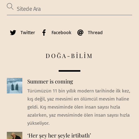
Twitter
Facebook
Thread
DOĞA-BİLİM
Summer is coming
Türümüzün 11 bin yıllık modern tarihinde ilk kez,
kış değil, yaz mevsimi en ölümcül mevsim haline
geldi. Kış mevsiminde ölen insan sayısı hızla
azalırken, yaz mevsiminde ölen insan sayısı hızla
yükseliyor.
‘Her şey her şeyle irtibatlı’