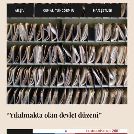
ARŞİV
,
CEMAL TUNCDEMİR
,
MANŞETLER
“Yıkılmakta olan devlet düzeni”