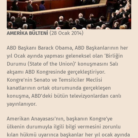
AMERİKA BÜLTENİ
(28 Ocak 2014)
ABD Başkanı Barack Obama, ABD Başkanlarının her
yıl Ocak ayında yapması geleneksel olan ‘Birliğin
Durumu (State of the Union)’ konuşmasını Salı
akşamı ABD Kongresinde gerçekleştiriyor.
Kongre’nin Senato ve Temsilciler Meclisi
kanatlarının ortak oturumunda gerçekleşen
konuşma, ABD’deki bütün televizyonlardan canlı
yayınlanıyor.
Amerikan Anayasası’nın, başkanın Kongre’ye
ülkenin durumuyla ilgili bilgi vermesini zorunlu
kılan hükmü uyarınca başkanlar her yıl ocak ayında