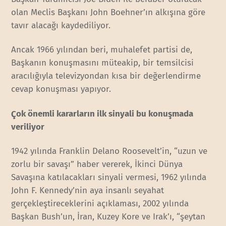
olan Meclis Başkanı John Boehner’ın alkışına göre
tavır alacağı kaydediliyor.
Ancak 1966 yılından beri, muhalefet partisi de,
Başkanın konuşmasını müteakip, bir temsilcisi
aracılığıyla televizyondan kısa bir değerlendirme
cevap konuşması yapıyor.
Çok önemli kararların ilk sinyali bu konuşmada
veriliyor
1942 yılında Franklin Delano Roosevelt’in, “uzun ve
zorlu bir savaşı” haber vererek, İkinci Dünya
Savaşına katılacakları sinyali vermesi, 1962 yılında
John F. Kennedy’nin aya insanlı seyahat
gerçekleştireceklerini açıklaması, 2002 yılında
Başkan Bush’un, İran, Kuzey Kore ve Irak’ı, “şeytan