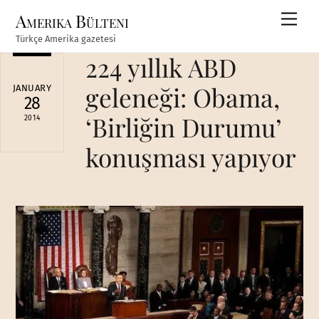
Skip
Amerika Bülteni
Men
to
Türkçe Amerika gazetesi
content
224 yıllık ABD
geleneği: Obama,
JANUARY
28
‘Birliğin Durumu’
2014
konuşması yapıyor