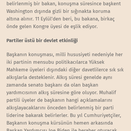
belirlenmiş bir bakan, konuşma süresince başkent
Washington dışında gizli bir sığınakta koruma
altına alınır. 11 Eylül’den beri, bu bakana, birkaç
önde gelen Kongre üyesi de eşlik ediyor.
Partiler üstü bir devlet etkinliği
Başkanın konuşması, milli hususiyeti nedeniyle her
iki partinin mensubu politikacılarca Yüksek
Mahkeme üyeleri dışındaki diğer davetlilerce sık sık
alkışlarla desteklenir. Alkış süresi genelde aynı
zamanda senato başkanı da olan başkan
yardımcısının alkış süresine göre oluyor. Muhalif
partili üyeler de başkanın hangi açıklamalarını
alkışlayacaklarını önceden belirlenmiş bir parti
liderine bakarak belirlerler. Bu yıl Cumhuriyetçiler,
Başkanın konuşma kürsünün hemen arkasında
Başkan Yardımcısı Joe Biden ile beraber oturacak