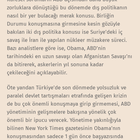
zorluklara dönüştüğü bu dönemde dış politikanın
nasıl bir yer bulacağı merak konusu. Birliğin
Durumu konuşmasına girmesine kesin gözüyle
bakılan iki dış politika konusu ise Suriye’deki iç
savaş ile İran ile yapılan nükleer müzakere süreci.
Bazı analistlere göre ise, Obama, ABD’nin
tarihindeki en uzun savaşı olan Afganistan Savaşı’nı
da bitirerek, askerlerin yıl sonuna kadar
çekileceğini açıklayabilir.
Öte yandan Türkiye’de son dönmede yolsuzluk ve
paralel devlet tartışmaları etrafında gelişen krizin
de bu çok önemli konuşmaya girip girmemesi, ABD
yönetiminin gelişmelere bakışına yönelik çok
önemli bir ipucu verecek. Yönetime yakınlığıyla
bilinen New York Times gazetesinin Obama’nın
konuşmasından sadece 1 gün önce başyazısında