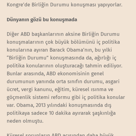
Kongre’de Birliğin Durumu konuşması yapıyorlar.
Dünyanın gözü bu konuşmada
Diğer ABD başkanlarının aksine Birliğin Durumu
konuşmalarının çok büyük bölümünü iç politika
konularına ayıran Barack Obama’nın, bu yılki
“Birliğin Durumu” konuşmasında da, ağırlığı iç
politika konularının oluşturacağı tahmin ediliyor.
Bunlar arasında, ABD ekonomisinin genel
durumunun yanında orta sınıfın durumu, asgari
ücret, vergi kanunu, eğitim, küresel ısınma ve
göçmenlik sistemi reformu gibi iç politika konular
var. Obama, 2013 yılındaki konuşmasında dış
politikaya sadece 10 dakika ayırarak şaşkınlığa
neden olmuştu.
Küresel sorunların ABD açısından daha büyük