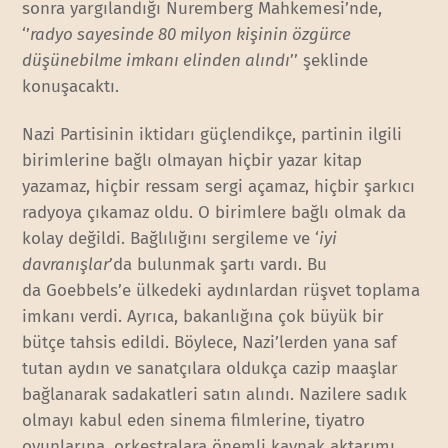
sonra yargılandığı Nuremberg Mahkemesi’nde,
‘’
radyo sayesinde 80 milyon kişinin özgürce
düşünebilme imkanı elinden alındı
’’ şeklinde
konuşacaktı.
Nazi Partisinin iktidarı güçlendikçe, partinin ilgili
birimlerine bağlı olmayan hiçbir yazar kitap
yazamaz, hiçbir ressam sergi açamaz, hiçbir şarkıcı
radyoya çıkamaz oldu. O birimlere bağlı olmak da
kolay değildi. Bağlılığını sergileme ve ‘
iyi
davranışlar
’da bulunmak şartı vardı. Bu
da Goebbels’e ülkedeki aydınlardan rüşvet toplama
imkanı verdi. Ayrıca, bakanlığına çok büyük bir
bütçe tahsis edildi. Böylece, Nazi’lerden yana saf
tutan aydın ve sanatçılara oldukça cazip maaşlar
bağlanarak sadakatleri satın alındı. Nazilere sadık
olmayı kabul eden sinema filmlerine, tiyatro
oyunlarına, orkestralara önemli kaynak aktarımı