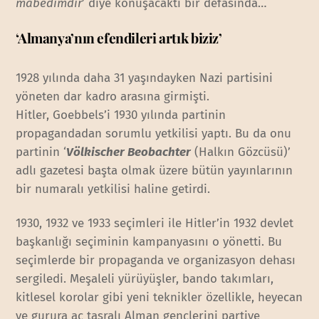
mabedimdir
’ diye konuşacaktı bir defasında…
‘Almanya’nın efendileri artık biziz’
1928 yılında daha 31 yaşındayken Nazi partisini
yöneten dar kadro arasına girmişti.
Hitler, Goebbels’i 1930 yılında partinin
propagandadan sorumlu yetkilisi yaptı. Bu da onu
partinin ‘
Völkischer Beobachter
(Halkın Gözcüsü)’
adlı gazetesi başta olmak üzere bütün yayınlarının
bir numaralı yetkilisi haline getirdi.
1930, 1932 ve 1933 seçimleri ile Hitler’in 1932 devlet
başkanlığı seçiminin kampanyasını o yönetti. Bu
seçimlerde bir propaganda ve organizasyon dehası
sergiledi. Meşaleli yürüyüşler, bando takımları,
kitlesel korolar gibi yeni teknikler özellikle, heyecan
ve gurura aç taşralı Alman gençlerini partiye