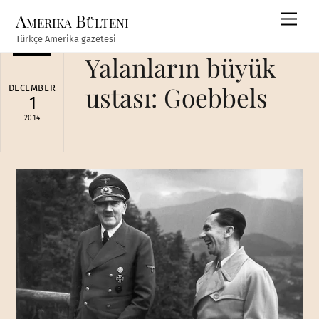
Skip
Amerika Bülteni
Men
to
Türkçe Amerika gazetesi
content
Yalanların büyük
ustası: Goebbels
DECEMBER
1
2014