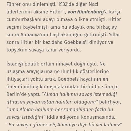
Führer onu dinlemişti. 1932’de diğer Nazi
liderlerinin aksine Hitler’i,
von Hindenburg
’a karşı
cumhurbaşkanı adayı olmaya o ikna etmişti. Hitler
seçimi kaybetmişti ama bu adaylık ona birkaç ay
sonra Almanya’nın başbakanlığını getirmişti. Yıllar
sonra Hitler bir kez daha Goebbels’i dinliyor ve
topyekün savaşa karar veriyordu.
İstediği politik ortam nihayet doğmuştu. Ne
uzlaşma arayışlarına ne ılımlılık gösterilerine
ihtiyaçları yoktu artık. Goebbels hayatının en
önemli miting konuşmalarından birini bu süreçte
Berlin’de yaptı. ”
Alman halkının savaş istemediği
iftirasını yayan vatan hainleri olduğunu”
belirtiyor
,
”ama Alman halkının her zamankinden fazla bu
savaşı istediğini”
iddia ediyordu konuşmasında.
”
Bu savaşa girmezsek, Almanya diye bir yer kalmaz
”