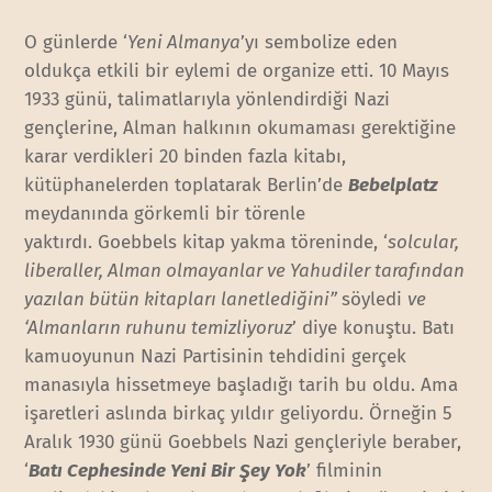
O günlerde ‘
Yeni Almanya
’yı sembolize eden
oldukça etkili bir eylemi de organize etti. 10 Mayıs
1933 günü, talimatlarıyla yönlendirdiği Nazi
gençlerine, Alman halkının okumaması gerektiğine
karar verdikleri 20 binden fazla kitabı,
kütüphanelerden toplatarak Berlin’de
Bebelplatz
meydanında görkemli bir törenle
yaktırdı. Goebbels kitap yakma töreninde, ‘
solcular,
liberaller, Alman olmayanlar ve Yahudiler tarafından
yazılan bütün kitapları lanetlediğini”
söyledi
ve
‘Almanların ruhunu temizliyoruz
’ diye konuştu. Batı
kamuoyunun Nazi Partisinin tehdidini gerçek
manasıyla hissetmeye başladığı tarih bu oldu. Ama
işaretleri aslında birkaç yıldır geliyordu. Örneğin 5
Aralık 1930 günü Goebbels Nazi gençleriyle beraber,
‘
Batı Cephesinde Yeni Bir Şey Yok
’ filminin