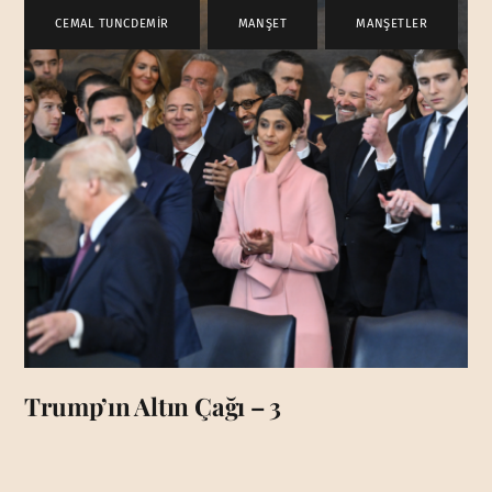
CEMAL TUNCDEMİR
,
MANŞET
,
MANŞETLER
Trump’ın Altın Çağı – 3