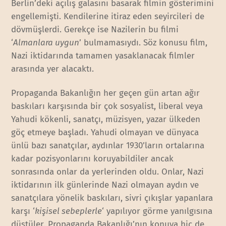
Berlin’deki açılış galasını basarak filmin gösterimini
engellemişti. Kendilerine itiraz eden seyircileri de
dövmüşlerdi. Gerekçe ise Nazilerin bu filmi
‘
Almanlara uygun
’ bulmamasıydı. Söz konusu film,
Nazi iktidarında tamamen yasaklanacak filmler
arasında yer alacaktı.
Propaganda Bakanlığın her geçen gün artan ağır
baskıları karşısında bir çok sosyalist, liberal veya
Yahudi kökenli, sanatçı, müzisyen, yazar ülkeden
göç etmeye başladı. Yahudi olmayan ve dünyaca
ünlü bazı sanatçılar, aydınlar 1930’ların ortalarına
kadar pozisyonlarını koruyabildiler ancak
sonrasında onlar da yerlerinden oldu. Onlar, Nazi
iktidarının ilk günlerinde Nazi olmayan aydın ve
sanatçılara yönelik baskıları, sivri çıkışlar yapanlara
karşı ‘
kişisel sebeplerle
‘ yapılıyor görme yanılgısına
düştüler. Propaganda Bakanlığı’nın konuya hiç de