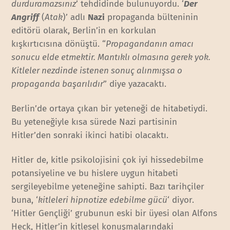
durduramazsınız
’ tehdidinde bulunuyordu. ‘
Der
Angriff
(
Atak
)’ adlı
Nazi
propaganda bülteninin
editörü olarak, Berlin’in en korkulan
kışkırtıcısına dönüştü. “
Propagandanın amacı
sonucu elde etmektir. Mantıklı olmasına gerek yok.
Kitleler nezdinde istenen sonuç alınmışsa o
propaganda başarılıdır
” diye yazacaktı.
Berlin’de ortaya çıkan bir yeteneği de hitabetiydi.
Bu yeteneğiyle kısa sürede Nazi partisinin
Hitler’den sonraki ikinci hatibi olacaktı.
Hitler de, kitle psikolojisini çok iyi hissedebilme
potansiyeline ve bu hislere uygun hitabeti
sergileyebilme yeteneğine sahipti. Bazı tarihçiler
buna, ‘
kitleleri hipnotize edebilme gücü
‘ diyor.
‘Hitler Gençliği’ grubunun eski bir üyesi olan Alfons
Heck, Hitler’in kitlesel konuşmalarındaki