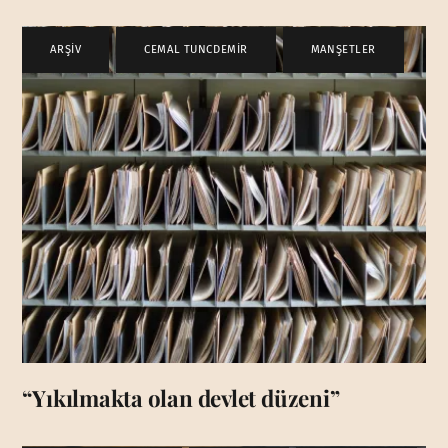
ARŞİV
,
CEMAL TUNCDEMİR
,
MANŞETLER
“Yıkılmakta olan devlet düzeni”