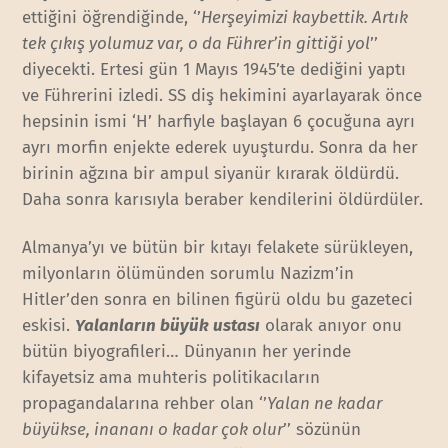
ettiğini öğrendiğinde, ‘’
Herşeyimizi kaybettik. Artık
tek çıkış yolumuz var, o da Führer’in gittiği yol
’’
diyecekti. Ertesi gün 1 Mayıs 1945’te dediğini yaptı
ve Führerini izledi. SS diş hekimini ayarlayarak önce
hepsinin ismi ‘H’ harfiyle başlayan 6 çocuğuna ayrı
ayrı morfin enjekte ederek uyuşturdu. Sonra da her
birinin ağzına bir ampul siyanür kırarak öldürdü.
Daha sonra karısıyla beraber kendilerini öldürdüler.
Almanya’yı ve bütün bir kıtayı felakete sürükleyen,
milyonların ölümünden sorumlu Nazizm’in
Hitler’den sonra en bilinen figürü oldu bu gazeteci
eskisi.
Yalanların büyük ustası
olarak anıyor onu
bütün biyografileri… Dünyanın her yerinde
kifayetsiz ama muhteris politikacıların
propagandalarına rehber olan ‘’
Yalan ne kadar
büyükse, inananı o kadar çok olur
’’ sözünün