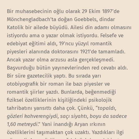
Bir muhasebecinin oğlu olarak 29 Ekim 1897’de
Mönchengladbach’ta doğan Goebbels, dindar
Katolik bir ailede büyüdü. Ailesi din adamı olmasını
istiyordu ama o yazar olmak istiyordu. Felsefe ve
edebiyat eğitimi aldı, 19’ncu yüzyıl romantik
piyesleri alanında doktorasını 1921’de tamamladı.
Ancak yazar olma arzusu asla gerçekleşmedi.
Başvurduğu bütün yayınevlerinden red cevabı aldı.
Bir süre gazetecilik yaptı. Bu sırada yarı
otobiyografik bir roman ile bazı piyesler ve
romantik şiirler yazdı. Bunlarda, beğenmediği
fiziksel özelliklerinin kişiliğindeki psikolojik
tahribatını yansıttı daha çok. Çünkü, “
topaldı,
gözleri kahverengiydi, saçı siyahtı, boyu da sadece
1,60 metreydi
.” Yani inandığı Aryan ırkının
özelliklerini taşımaktan çok uzaktı. Yazdıkları ilgi