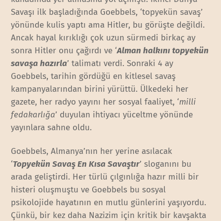
Savaşı ilk başladığında Goebbels, ‘topyekün savaş’
yönünde kulis yaptı ama Hitler, bu görüşte değildi.
Ancak hayal kırıklığı çok uzun sürmedi birkaç ay
sonra Hitler onu çağırdı ve ‘
Alman halkını topyekün
savaşa hazırla
’ talimatı verdi. Sonraki 4 ay
Goebbels, tarihin gördüğü en kitlesel savaş
kampanyalarından birini yürüttü. Ülkedeki her
gazete, her radyo yayını her sosyal faaliyet, ‘
milli
fedakarlığa
’ duyulan ihtiyacı yüceltme yönünde
yayınlara sahne oldu.
Goebbels, Almanya’nın her yerine asılacak
‘
Topyekün Savaş En Kısa Savaştır
’ sloganını bu
arada geliştirdi. Her türlü çılgınlığa hazır milli bir
histeri oluşmuştu ve Goebbels bu sosyal
psikolojide hayatının en mutlu günlerini yaşıyordu.
Çünkü, bir kez daha Nazizim için kritik bir kavşakta