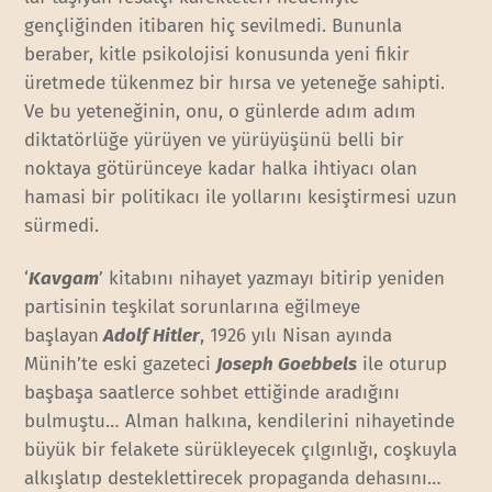
gençliğinden itibaren hiç sevilmedi. Bununla
beraber, kitle psikolojisi konusunda yeni fikir
üretmede tükenmez bir hırsa ve yeteneğe sahipti.
Ve bu yeteneğinin, onu, o günlerde adım adım
diktatörlüğe yürüyen ve yürüyüşünü belli bir
noktaya götürünceye kadar halka ihtiyacı olan
hamasi bir politikacı ile yollarını kesiştirmesi uzun
sürmedi.
‘
Kavgam
’ kitabını nihayet yazmayı bitirip yeniden
partisinin teşkilat sorunlarına eğilmeye
başlayan
Adolf Hitler
, 1926 yılı Nisan ayında
Münih’te eski gazeteci
Joseph Goebbels
ile oturup
başbaşa saatlerce sohbet ettiğinde aradığını
bulmuştu… Alman halkına, kendilerini nihayetinde
büyük bir felakete sürükleyecek çılgınlığı, coşkuyla
alkışlatıp desteklettirecek propaganda dehasını…