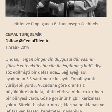
Hitler ve Propaganda Bakanı Joseph Goebbels
CEMAL TUNÇDEMİR
Follow @CemalTdemir
1 Aralık 2014
Ondan, ‘’
ergen bir gencin duygusal dünyasının
yüksek entelektüel bir cila ile kaplanmış hali
’’ diye
söz edilmişti bir defasında… Sağ ayağı sol
ayağından 3,5 santimetre kısaydı. Topallayarak
yürüyebiliyordu. Vücuduna göre orantısız
büyüklükte bir kafa, ufak tefek ve oldukça kırılgan
bir bünyesi vardı. Gözle görünür hiçbir karizması
yoktu. Sürekli başkalarının açıklarına odaklanan ve
laf taşıyan fesatçı karekteteri nedeniyle