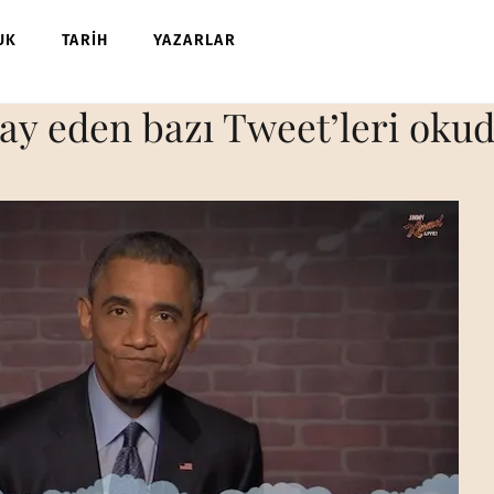
UK
TARİH
YAZARLAR
lay eden bazı Tweet’leri oku