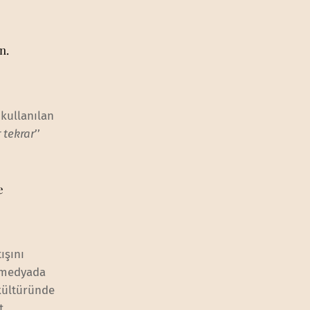
n.
 kullanılan
 tekrar
’’
e
ışını
l medyada
kültüründe
t