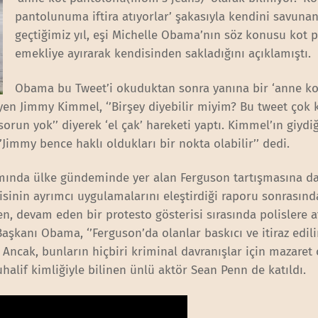
pantolunuma iftira atıyorlar’ şakasıyla kendini savun
geçtiğimiz yıl, eşi Michelle Obama’nın söz konusu kot 
emekliye ayırarak kendisinden sakladığını açıklamıştı.
Obama bu Tweet’i okuduktan sonra yanına bir ‘anne ko
n Jimmy Kimmel, ‘’Birşey diyebilir miyim? Bu tweet çok kı
run yok’’ diyerek ‘el çak’ hareketi yaptı. Kimmel’ın giydiğ
immy bence haklı oldukları bir nokta olabilir’’ dedi.
nda ülke gündeminde yer alan Ferguson tartışmasına da 
sinin ayrımcı uygulamalarını eleştirdiği raporu sonrasında
, devam eden bir protesto gösterisi sırasında polislere a
Başkanı Obama, ‘’Ferguson’da olanlar baskıcı ve itiraz edil
 Ancak, bunların hiçbiri kriminal davranışlar için mazaret 
halif kimliğiyle bilinen ünlü aktör Sean Penn de katıldı.