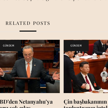
RELATED POSTS
GÜNDEM
GÜNDEM
BD’den Netanyahu’ya
Çin başbakanının
arşı şok çıkış
toplantısının iptal