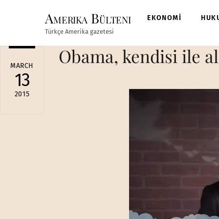
Skip
Amerika Bülteni
to
EKONOMİ
HUK
content
Türkçe Amerika gazetesi
Obama, kendisi ile a
MARCH
13
2015