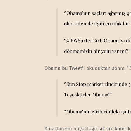
‘’Obama’nın saçları ağarmış 
olan biten ile ilgili en ufak bi
‘’@RWSurferGirl:
Obama’yı dü
dönmemizin bir yolu var mı?’’
Obama bu Tweet’i okuduktan sonra, ‘’
‘’Sun Stop market zincirinde 30
Teşekkürler Obama!’’
‘’Obama’nın gözlerindeki ışıltıy
Kulaklarının büyüklüğü sık sık Ameri