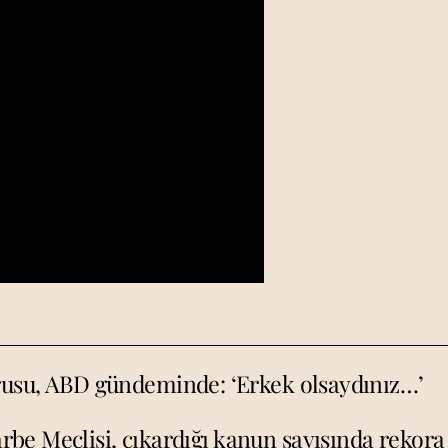
orusu, ABD gündeminde: ‘Erkek olsaydınız…’
rbe Meclisi, çıkardığı kanun sayısında rekora