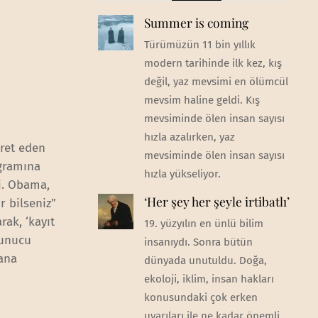
Summer is coming
Türümüzün 11 bin yıllık
modern tarihinde ilk kez, kış
değil, yaz mevsimi en ölümcül
mevsim haline geldi. Kış
mevsiminde ölen insan sayısı
hızla azalırken, yaz
aret eden
mevsiminde ölen insan sayısı
gramına
hızla yükseliyor.
i. Obama,
‘Her şey her şeyle irtibatlı’
r bilseniz”
rak, ‘kayıt
19. yüzyılın en ünlü bilim
sunucu
insanıydı. Sonra bütün
ana
dünyada unutuldu. Doğa,
ekoloji, iklim, insan hakları
konusundaki çok erken
uyarıları ile ne kadar önemli