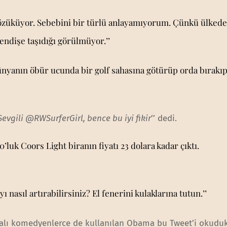
gözüküyor. Sebebini bir türlü anlayamıyorum. Çünkü ülkede
r endişe taşıdığı görülmüyor.’’
nyanın öbür ucunda bir golf sahasına götürüp orda bırakı
Sevgili @RWSurferGirl, bence bu iyi fikir
’’ dedi.
’luk Coors Light biranın fiyatı 23 dolara kadar çıktı.
ı nasıl artırabilirsiniz? El fenerini kulaklarına tutun.’’
kalı komedyenlerce de kullanılan Obama bu Tweet’i okudu