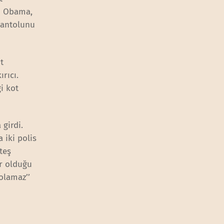
an Obama,
pantolunu
t
rıcı.
i kot
girdi.
 iki polis
teş
ir olduğu
olamaz’’