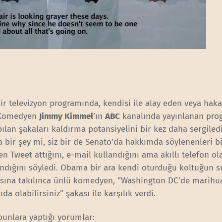
 bir televizyon programında, kendisi ile alay eden veya hak
. Komedyen
Jimmy Kimmel
’ın
ABC
kanalında yayınlanan pro
lan şakaları kaldırma potansiyelini bir kez daha sergiled
 bir şey mi, siz bir de Senato’da hakkımda söylenenleri bi
 Tweet attığını, e-mail kullandığını ama akıllı telefon ola
llandığını söyledi. Obama bir ara kendi oturduğu koltuğun 
ına takılınca ünlü komedyen, ”Washington DC’de marihu
a olabilirsiniz” şakası ile karşılık verdi.
unlara yaptığı yorumlar: