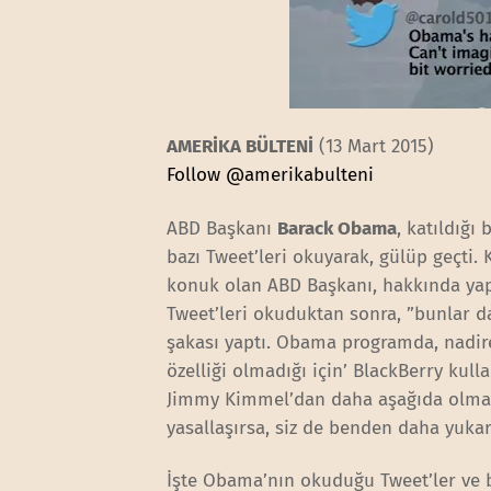
AMERİKA BÜLTENİ
(13 Mart 2015)
Follow @amerikabulteni
ABD Başkanı
Barack Obama
, katıldığı
bazı Tweet’leri okuyarak, gülüp geçti
konuk olan ABD Başkanı, hakkında yapı
Tweet’leri okuduktan sonra, ”bunlar da
şakası yaptı. Obama programda, nadiren
özelliği olmadığı için’ BlackBerry ku
Jimmy Kimmel’dan daha aşağıda olmas
yasallaşırsa, siz de benden daha yukarıd
İşte Obama’nın okuduğu Tweet’ler ve b