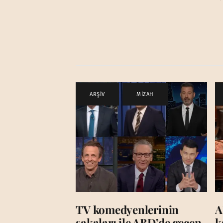
ARŞİV
,
MİZAH
TV komedyenlerinin
A
şakaları ile ABD’de geçen
k