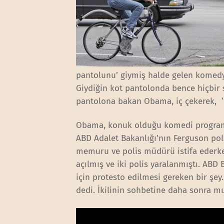
pantolunu’ giymiş halde gelen komedye
Giydiğin kot pantolonda bence hiçbir so
pantolona bakan Obama, iç çekerek, ‘’J
Obama, konuk olduğu komedi programı
ABD Adalet Bakanlığı’nın Ferguson poli
memuru ve polis müdürü istifa ederken
açılmış ve iki polis yaralanmıştı. ABD 
için protesto edilmesi gereken bir şey.
dedi. İkilinin sohbetine daha sonra mu