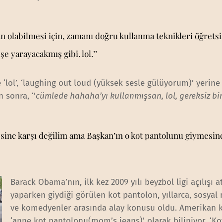
kan olabilmesi için, zamanı doğru kullanma teknikleri öğretsi
şe yarayacakmış gibi. lol.’’
lol’, ‘laughing out loud (yüksek sesle gülüyorum)’ yerine
 sonra, ‘’
cümlede hahaha’yı kullanmışsan, lol, gereksiz bir
esine karşı değilim ama Başkan’ın o kot pantolunu giymesin
Barack Obama’nın, ilk kez 2009 yılı beyzbol ligi açılışı at
yaparken giydiği görülen kot pantolon, yıllarca, sosya
ve komedyenler arasında alay konusu oldu. Amerikan 
‘anne kot pantolonu(mom’s jeans)’ olarak biliniyor. ‘Ko