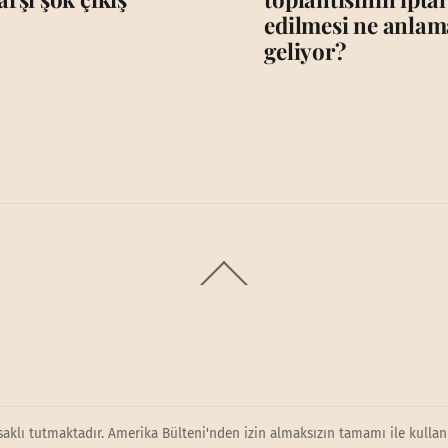
edilmesi ne anlam
geliyor?
Back
To
Top
saklı tutmaktadır. Amerika Bülteni'nden izin almaksızın tamamı ile kullanı