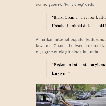
sonra, gülerek, ‘
bu iyiymiş
’ dedi.
‘’Birisi Obama’ya, iyi bir baş
Hahaha, benimki de laf, sanki i
Amerikan internet popüler kültüründe ‘
kısaltma. Obama, bu tweet’i okuduktan
diye gramer eleştirisinde bulundu.
‘’Başkan’ın kot pantolon giym
karşıyım’’