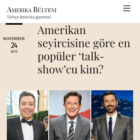
Skip
Amerika Bülteni
Men
to
Türkçe Amerika gazetesi
content
Amerikan
seyircisine göre en
NOVEMBER
24
popüler ‘talk-
2015
show’cu kim?