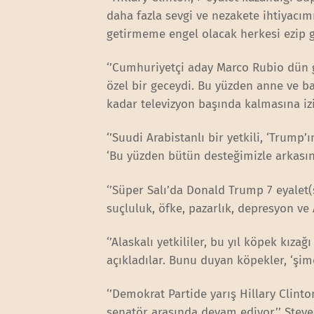
daha fazla sevgi ve nezakete ihtiyacı
getirmeme engel olacak herkesi ezip 
‘’Cumhuriyetçi aday Marco Rubio dün g
özel bir geceydi. Bu yüzden anne ve b
kadar televizyon başında kalmasına izi
‘’Suudi Arabistanlı bir yetkili, ‘Trump
‘Bu yüzden bütün desteğimizle arkasın
‘’Süper Salı’da Donald Trump 7 eyalet(s
suçluluk, öfke, pazarlık, depresyon ve
‘’Alaskalı yetkililer, bu yıl köpek kız
açıkladılar. Bunu duyan köpekler, ‘şim
‘’Demokrat Partide yarış Hillary Clinto
senatör arasında devam ediyor.’’ Stev