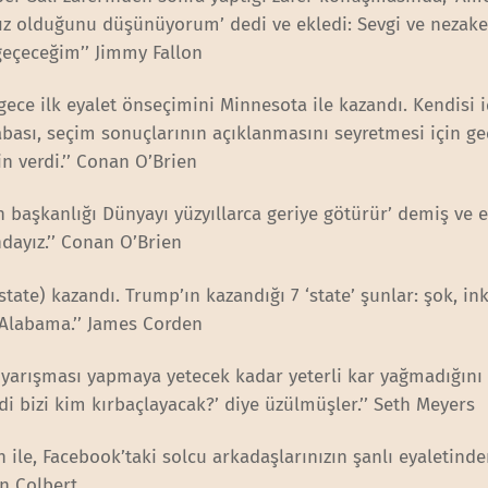
mız olduğunu düşünüyorum’ dedi ve ekledi: Sevgi ve nezake
geçeceğim’’ Jimmy Fallon
ece ilk eyalet önseçimini Minnesota ile kazandı. Kendisi i
abası, seçim sonuçlarının açıklanmasını seyretmesi için ge
n verdi.’’ Conan O’Brien
’ın başkanlığı Dünyayı yüzyıllarca geriye götürür’ demiş ve 
dayız.’’ Conan O’Brien
tate) kazandı. Trump’ın kazandığı 7 ‘state’ şunlar: şok, ink
 Alabama.’’ James Corden
ağı yarışması yapmaya yetecek kadar yeterli kar yağmadığını
di bizi kim kırbaçlayacak?’ diye üzülmüşler.’’ Seth Meyers
n ile, Facebook’taki solcu arkadaşlarınızın şanlı eyaletind
en Colbert