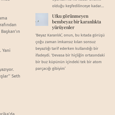
olduğu keşfedilinceye kadar...
Ufku görünmeyen
lama
bembeyaz bir karanlıkta
arafından
yürüyenler
, Başkan’ın
‘Beyaz Karanlık’, onun, bu kıtada görüşü
çoğu zaman imkansız kılan sonsuz
beyazlığı tarif ederken kullandığı bir
. Yani
ifadeydi. ‘Devasa bir hiçliğin ortasındaki
bir buz küpünün içindeki tek bir atom
parçacığı gibiyim’
yazıyor.
şlar’’ Seth
erika’da