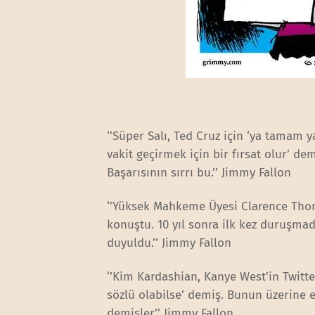
‘’Süper Salı, Ted Cruz için ‘ya tamam y
vakit geçirmek için bir fırsat olur’ de
Başarısının sırrı bu.’’ Jimmy Fallon
‘’Yüksek Mahkeme Üyesi Clarence Thoma
konuştu. 10 yıl sonra ilk kez duruşma
duyuldu.’’ Jimmy Fallon
‘’Kim Kardashian, Kanye West’in Twitt
sözlü olabilse’ demiş. Bunun üzerine 
demişler’’ Jimmy Fallon