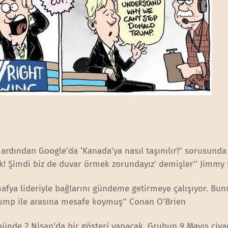
 ardından Google’da ‘Kanada’ya nasıl taşınılır?’ sorusund
bak! Şimdi biz de duvar örmek zorundayız’ demişler’’ Jimmy 
mafya lideriyle bağlarını gündeme getirmeye çalışıyor. Bu
Trump ile arasına mesafe koymuş’’ Conan O’Brien
önünde 2 Nisan’da bir gösteri yapacak. Grubun 9 Mayıs civa