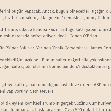
seferini bugün yapacak. Ancak, bugün binecekleri uçağın o 
r, biz bir sonraki uçakla gidelim’ demişler.’’ Jimmy Fallon
ld Trump, ülkede kendisi kadar eşitliğe katkı yapan olmad
n eşit derecede nefret ediyor’ dedi.’’ Conan O’Brien
n ‘Süper Salı’ var. Yarında ‘Panik Çarşambası.’’ James Co
steklediğini açıkladı. Bunun haber değeri bile yok aslında
vegan cafe işletmelerinin Bernie Sanders’ı desteklemesi gi
şitliğe katkı yapan olmadığını söyledi ve ekledi: ABD’nin 
eni yapıyorum’’ Seth Meyers
 politik eylem komitesi Trump’ın gerçek yüzünü Cumhuriyet
reklam kampanyası başlatacakmış. Oysa 500 dolarlık bir rü