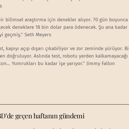
s
r bilimsel araştırma için denekler alıyor. 70 gün boyunca
çecek deneklere 18 bin dolar para ödenecek. Şu ana kadar
yi geçmiş.’’ Seth Meyers
ot, kapıyı açıp dışarı çıkabiliyor ve zor zeminde yürüyor. B
n doğruluyor. Aslında test, robotu yerden kalkamayacağı 
n… Yumrukları bu kadar işe yarıyor.’’ Jimmy Fallon
BD’de geçen haftanın gündemi