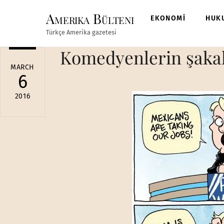
Skip
Amerika Bülteni
to
EKONOMİ
HUK
content
Türkçe Amerika gazetesi
Komedyenlerin şakal
MARCH
6
2016