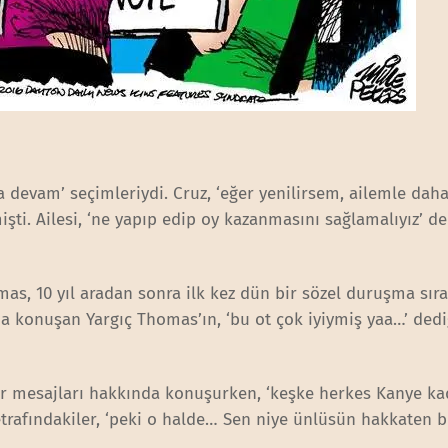
a devam’ seçimleriydi. Cruz, ‘eğer yenilirsem, ailemle daha
mişti. Ailesi, ‘ne yapıp edip oy kazanmasını sağlamalıyız’ d
s, 10 yıl aradan sonra ilk kez dün bir sözel duruşma sır
da konuşan Yargıç Thomas’ın, ‘bu ot çok iyiymiş yaa…’ dedi
er mesajları hakkında konuşurken, ‘keşke herkes Kanye ka
etrafındakiler, ‘peki o halde… Sen niye ünlüsün hakkaten b