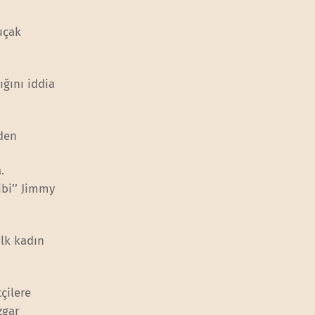
uçak
ığını iddia
rden
.
bi’’ Jimmy
ilk kadın
çilere
zgar