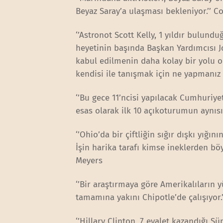
Beyaz Saray’a ulaşması bekleniyor.’’ C
‘’Astronot Scott Kelly, 1 yıldır bulu
heyetinin başında Başkan Yardımcısı Jo
kabul edilmenin daha kolay bir yolu ol
kendisi ile tanışmak için ne yapmanız
‘’Bu gece 11’ncisi yapılacak Cumhuriy
esas olarak ilk 10 açıkoturumun aynıs
‘’Ohio’da bir çiftliğin sığır dışkı yığ
İşin harika tarafı kimse ineklerden bö
Meyers
‘’Bir araştırmaya göre Amerikalıların y
tamamına yakını Chipotle’de çalışıyor.
‘’Hillary Clinton, 7 eyalet kazandığı 