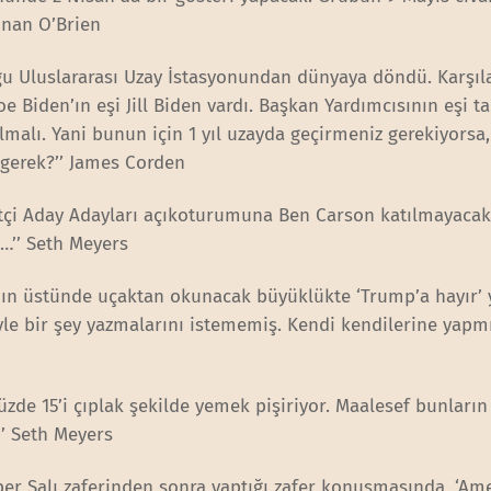
onan O’Brien
nduğu Uluslararası Uzay İstasyonundan dünyaya döndü. Karşı
e Biden’ın eşi Jill Biden vardı. Başkan Yardımcısının eşi t
malı. Yani bunun için 1 yıl uzayda geçirmeniz gerekiyorsa
 gerek?’’ James Corden
etçi Aday Adayları açıkoturumuna Ben Carson katılmayacak
ı…’’ Seth Meyers
ınının üstünde uçaktan okunacak büyüklükte ‘Trump’a hayır’ 
yle bir şey yazmalarını istememiş. Kendi kendilerine yapmı
üzde 15’i çıplak şekilde yemek pişiriyor. Maalesef bunların
’’ Seth Meyers
Süper Salı zaferinden sonra yaptığı zafer konuşmasında, ‘Am