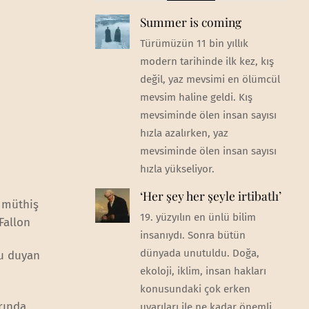
Summer is coming
Türümüzün 11 bin yıllık
modern tarihinde ilk kez, kış
değil, yaz mevsimi en ölümcül
mevsim haline geldi. Kış
mevsiminde ölen insan sayısı
hızla azalırken, yaz
mevsiminde ölen insan sayısı
hızla yükseliyor.
‘Her şey her şeyle irtibatlı’
a müthiş
19. yüzyılın en ünlü bilim
Fallon
insanıydı. Sonra bütün
dünyada unutuldu. Doğa,
nu duyan
ekoloji, iklim, insan hakları
konusundaki çok erken
rında
uyarıları ile ne kadar önemli