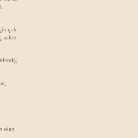
t
çin çok
ç vakte
eklemiş;
ar,
en olan