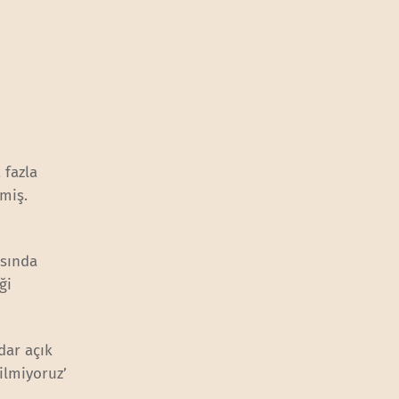
 fazla
emiş.
asında
ği
dar açık
ilmiyoruz’