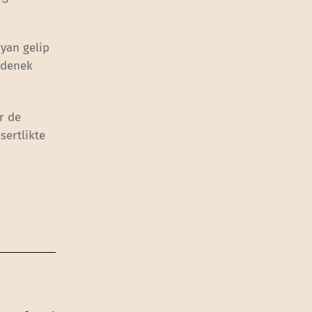
 yan gelip
 denek
ir de
sertlikte