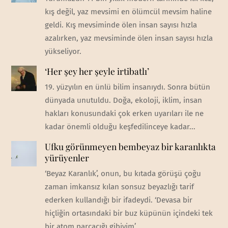
kış değil, yaz mevsimi en ölümcül mevsim haline
geldi. Kış mevsiminde ölen insan sayısı hızla
azalırken, yaz mevsiminde ölen insan sayısı hızla
yükseliyor.
‘Her şey her şeyle irtibatlı’
19. yüzyılın en ünlü bilim insanıydı. Sonra bütün
dünyada unutuldu. Doğa, ekoloji, iklim, insan
hakları konusundaki çok erken uyarıları ile ne
kadar önemli olduğu keşfedilinceye kadar...
Ufku görünmeyen bembeyaz bir karanlıkta
yürüyenler
‘Beyaz Karanlık’, onun, bu kıtada görüşü çoğu
zaman imkansız kılan sonsuz beyazlığı tarif
ederken kullandığı bir ifadeydi. ‘Devasa bir
hiçliğin ortasındaki bir buz küpünün içindeki tek
bir atom parçacığı gibiyim’