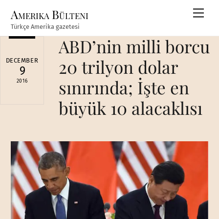
Skip
Amerika Bülteni
Men
to
Türkçe Amerika gazetesi
content
ABD’nin milli borcu
20 trilyon dolar
DECEMBER
9
sınırında; İşte en
2016
büyük 10 alacaklısı