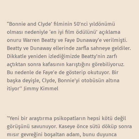
“Bonnie and Clyde’ filminin 50’nci yıldönümü
olması nedeniyle ‘en iyi film ödülünü’ açıklama
onuru Warren Beatty ve Faye Dunaway’e verilmişti.
Beatty ve Dunaway ellerinde zarfla sahneye geldiler.
Dikkatle yeniden izlediğimizde Beatty’nin zarfı
açtıktan sonra kafasının karıştığını görebiliyoruz.
Bu nedenle de Faye’e de gösterip okutuyor. Bir
başka deyişle, Clyde, Bonnie’yi otobüsün altına
itiyor’’ Jimmy Kimmel
‘’Yeni bir araştırma psikopatların hepsi kötü değil
görüşünü savunuyor. Kaseye önce sütü döküp sonra
mısır gevreğini boşaltan adam, bunu duyunca