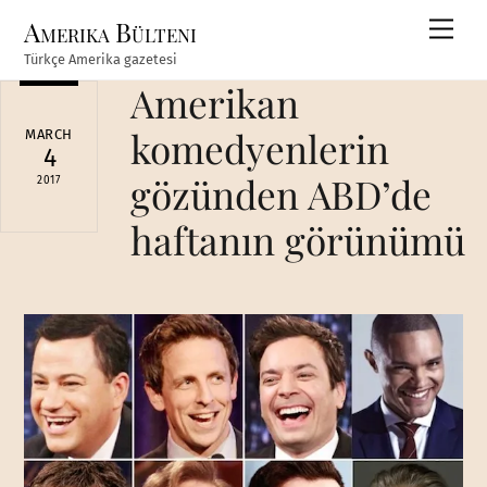
Skip
Amerika Bülteni
Men
to
Türkçe Amerika gazetesi
content
Amerikan
komedyenlerin
MARCH
4
gözünden ABD’de
2017
haftanın görünümü