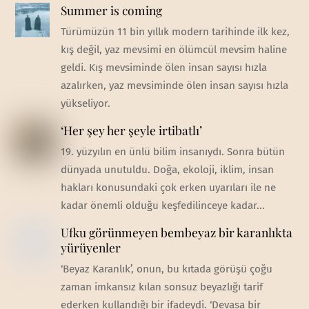
Summer is coming
Türümüzün 11 bin yıllık modern tarihinde ilk kez,
kış değil, yaz mevsimi en ölümcül mevsim haline
geldi. Kış mevsiminde ölen insan sayısı hızla
azalırken, yaz mevsiminde ölen insan sayısı hızla
yükseliyor.
‘Her şey her şeyle irtibatlı’
19. yüzyılın en ünlü bilim insanıydı. Sonra bütün
dünyada unutuldu. Doğa, ekoloji, iklim, insan
hakları konusundaki çok erken uyarıları ile ne
kadar önemli olduğu keşfedilinceye kadar...
Ufku görünmeyen bembeyaz bir karanlıkta
yürüyenler
‘Beyaz Karanlık’, onun, bu kıtada görüşü çoğu
zaman imkansız kılan sonsuz beyazlığı tarif
ederken kullandığı bir ifadeydi. ‘Devasa bir