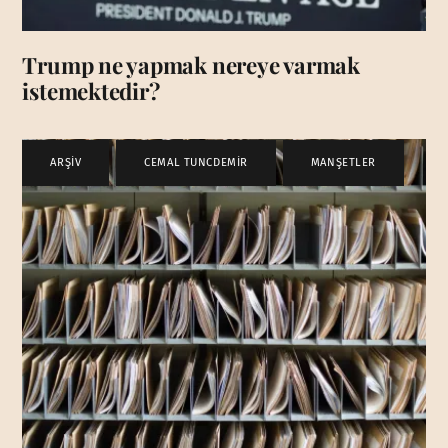
Trump ne yapmak nereye varmak
istemektedir?
ARŞİV
,
CEMAL TUNCDEMİR
,
MANŞETLER