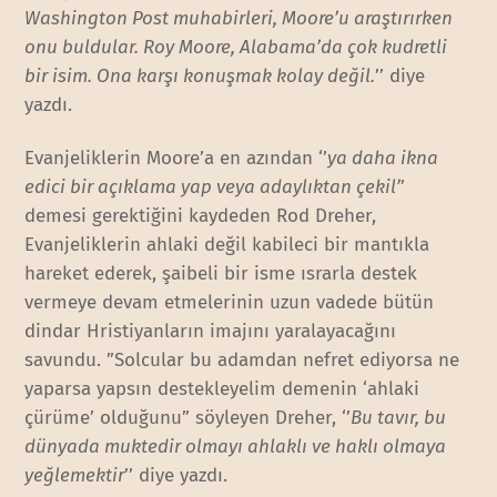
Washington Post muhabirleri, Moore’u araştırırken
onu buldular. Roy Moore, Alabama’da çok kudretli
bir isim. Ona karşı konuşmak kolay değil.
’’ diye
yazdı.
Evanjeliklerin Moore’a en azından ‘’
ya daha ikna
edici bir açıklama yap veya adaylıktan çekil’
’
demesi gerektiğini kaydeden Rod Dreher,
Evanjeliklerin ahlaki değil kabileci bir mantıkla
hareket ederek, şaibeli bir isme ısrarla destek
vermeye devam etmelerinin uzun vadede bütün
dindar Hristiyanların imajını yaralayacağını
savundu. ”Solcular bu adamdan nefret ediyorsa ne
yaparsa yapsın destekleyelim demenin ‘ahlaki
çürüme’ olduğunu” söyleyen Dreher, ‘’
Bu tavır, bu
dünyada muktedir olmayı ahlaklı ve haklı olmaya
yeğlemektir
’’ diye yazdı.