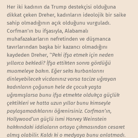
Her iki kadının da Trump destekçisi olduğuna
dikkat çeken Dreher, kadınların ideolojik bir saike
sahip olmadığının açık olduğunu vurguladı.
Corfman’ın bu ifşasıyla, Alabamalı
muhafazakarların nefretinden ve düşmanca
tavırlarından başka bir kazancı olmadığını
kaydeden Dreher, ‘’
Peki ifşa etmek için neden
yıllarca bekledi? İfşa ettikten sonra gördüğü
muameleye bakın. Eğer seks kurbanlarını
dinleyebilecek vicdanınız varsa tacize uğrayan
kadınların çoğunun hele de çocuk yaşta
uğramışlarsa bunu ifşa etmekte oldukça güçlük
çektikleri ve hatta uzun yıllar bunu kimseyle
paylaşamadıklarını öğrenirsiniz. Corfman’ın,
Hollywood’un güçlü ismi Harvey Weinstein
hakkındaki iddiaların ortaya çıkmasından cesaret
almış olabilir. Kaldı ki o medyaya bunu anlatmadı.