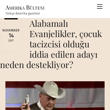
Skip
Amerika Bülteni
Men
to
Türkçe Amerika gazetesi
content
Alabamalı
Evanjelikler, çocuk
NOVEMBER
14
tacizcisi olduğu
2017
iddia edilen adayı
neden destekliyor?