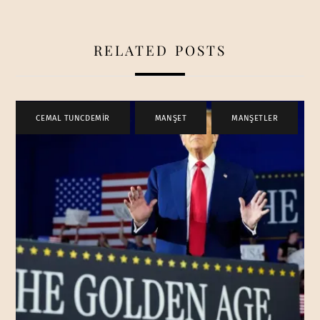
RELATED POSTS
CEMAL TUNCDEMİR
,
MANŞET
,
MANŞETLER