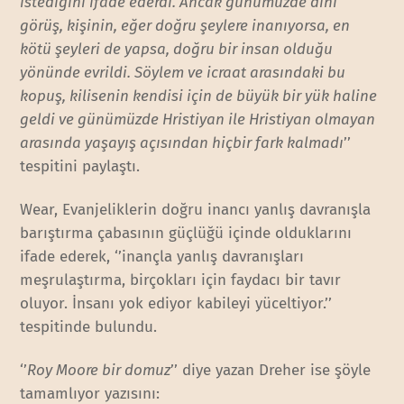
istediğini ifade ederdi. Ancak günümüzde dini
görüş, kişinin, eğer doğru şeylere inanıyorsa, en
kötü şeyleri de yapsa, doğru bir insan olduğu
yönünde evrildi. Söylem ve icraat arasındaki bu
kopuş, kilisenin kendisi için de büyük bir yük haline
geldi ve günümüzde Hristiyan ile Hristiyan olmayan
arasında yaşayış açısından hiçbir fark kalmadı
’’
tespitini paylaştı.
Wear, Evanjeliklerin doğru inancı yanlış davranışla
barıştırma çabasının güçlüğü içinde olduklarını
ifade ederek, ‘’inançla yanlış davranışları
meşrulaştırma, birçokları için faydacı bir tavır
oluyor. İnsanı yok ediyor kabileyi yüceltiyor.’’
tespitinde bulundu.
‘’
Roy Moore bir domuz
’’ diye yazan Dreher ise şöyle
tamamlıyor yazısını: