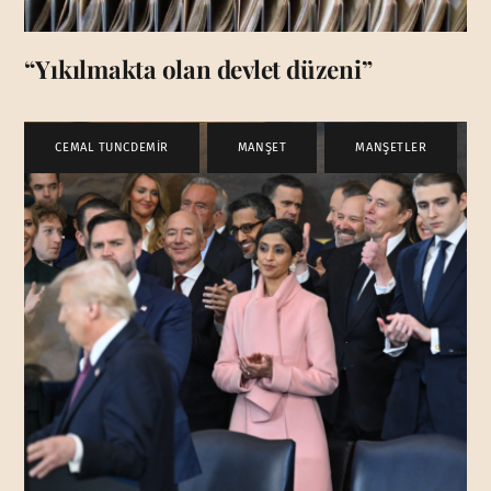
“Yıkılmakta olan devlet düzeni”
CEMAL TUNCDEMİR
,
MANŞET
,
MANŞETLER