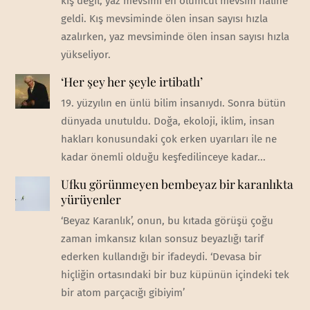
kış değil, yaz mevsimi en ölümcül mevsim haline
geldi. Kış mevsiminde ölen insan sayısı hızla
azalırken, yaz mevsiminde ölen insan sayısı hızla
yükseliyor.
‘Her şey her şeyle irtibatlı’
19. yüzyılın en ünlü bilim insanıydı. Sonra bütün
dünyada unutuldu. Doğa, ekoloji, iklim, insan
hakları konusundaki çok erken uyarıları ile ne
kadar önemli olduğu keşfedilinceye kadar...
Ufku görünmeyen bembeyaz bir karanlıkta
yürüyenler
‘Beyaz Karanlık’, onun, bu kıtada görüşü çoğu
zaman imkansız kılan sonsuz beyazlığı tarif
ederken kullandığı bir ifadeydi. ‘Devasa bir
hiçliğin ortasındaki bir buz küpünün içindeki tek
bir atom parçacığı gibiyim’