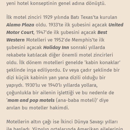
yeni hotel konseptinin genel adına dönüştü.
İlk motel zinciri 1929 yılında Batı Texas’ta kurulan
Alamo Plaza
oldu. 1933’te ilk şubesini açacak
United
Motor Court
, 1947’de ilk şubesini açacak
Best
Western
Motelleri ve 1952’de Memphis’te ilk
şubesini açacak
Holiday Inn
sonraki yıllarda
rekabete katılacak diğer önemli motel zincirleri
oldu. İlk dönem motelleri genelde ‘kabin konaklar’
şeklinde inşa ediliyordu. Ev veya çadır şeklinde bir
dizi küçük kabinin yan yana dizili olduğu bir
yapıydı. 1930’lu ve 1940’lı yıllarda yollara,
çoğunlukla bir ailenin işlettiği ve bu nedenle de
‘
mom and pop motels
(ana-baba moteli)’ diye
anılan bu moteller hakimdi.
Motellerin altın çağı ise İkinci Dünya Savaşı yılları
ile başladı. Yüzyılın ortalarında Amerikan ailelerinin