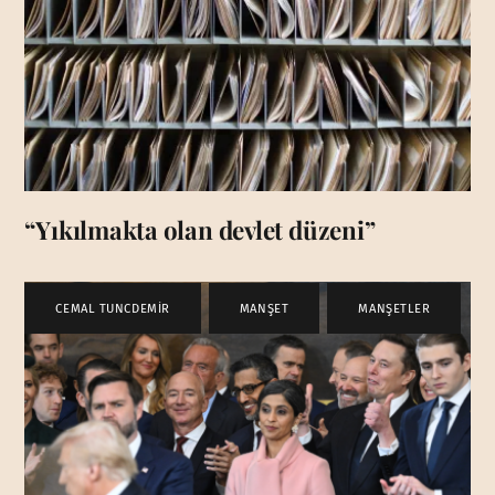
“Yıkılmakta olan devlet düzeni”
CEMAL TUNCDEMİR
,
MANŞET
,
MANŞETLER