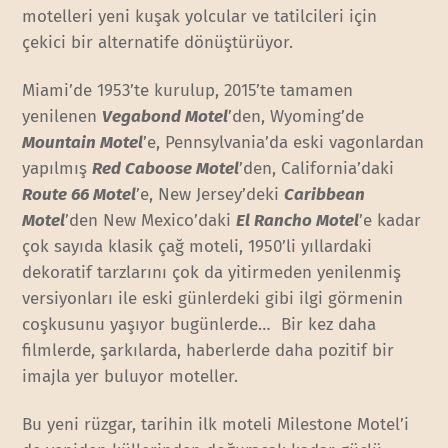
motelleri yeni kuşak yolcular ve tatilcileri için
çekici bir alternatife dönüştürüyor.
Miami’de 1953’te kurulup, 2015’te tamamen
yenilenen
Vegabond Motel
’den, Wyoming’de
Mountain Motel
’e, Pennsylvania’da eski vagonlardan
yapılmış
Red Caboose Motel
’den, California’daki
Route 66 Motel
’e, New Jersey’deki
Caribbean
Motel
’den New Mexico’daki
El Rancho Motel
’e kadar
çok sayıda klasik çağ moteli, 1950’li yıllardaki
dekoratif tarzlarını çok da yitirmeden yenilenmiş
versiyonları ile eski günlerdeki gibi ilgi görmenin
coşkusunu yaşıyor bugünlerde… Bir kez daha
filmlerde, şarkılarda, haberlerde daha pozitif bir
imajla yer buluyor moteller.
Bu yeni rüzgar, tarihin ilk moteli Milestone Motel’i