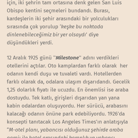
için, iki şehrin tam ortasına denk gelen San Luis
Obispo kentini seçmeleri bundandı. Burası,
kardeşlerin iki şehir arasındaki bir yolculukları
sırasında çok yorulup ‘
keşke bu noktada
dinlenebileceğimiz bir yer olsaydı
’ diye
düşündükleri yerdi.
12 Aralık 1925 günü ‘’
Milestone
’’ adını verdikleri
otellerini açtılar. Oto kamplardan farklı olarak her
odanın kendi duşu ve tuvaleti vardı. Hotellerden
farklı olarak da, odalara ulaşım dışarıdandı. Gecelik
1,25 dolarlık fiyatı ile ucuzdu. En önemlisi ise araba
dostuydu. Tek katlı, girişleri dışarıdan yan yana
kabin odalardan oluşuyordu. Her sürücü, arabasını
kalacağı odanın önüne park edebiliyordu. 1926’da
konsepti tanıtacak Los Angeles Times’ın anlatışıyla
“
M-otel planı, yabancısı olduğunuz şehirde araba
garajı ile hotel arasındaki karanlık ve yabancı