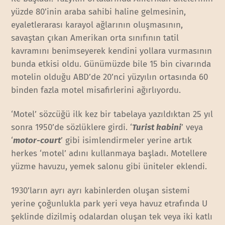
yüzde 80’inin araba sahibi haline gelmesinin,
eyaletlerarası karayol ağlarının oluşmasının,
savaştan çıkan Amerikan orta sınıfının tatil
kavramını benimseyerek kendini yollara vurmasının
bunda etkisi oldu. Günümüzde bile 15 bin civarında
motelin olduğu ABD’de 20’nci yüzyılın ortasında 60
binden fazla motel misafirlerini ağırlıyordu.
‘Motel’ sözcüğü ilk kez bir tabelaya yazıldıktan 25 yıl
sonra 1950’de sözlüklere girdi. ‘
Turist kabini
’ veya
‘
motor-court
’ gibi isimlendirmeler yerine artık
herkes ‘motel’ adını kullanmaya başladı. Motellere
yüzme havuzu, yemek salonu gibi üniteler eklendi.
1930’ların ayrı ayrı kabinlerden oluşan sistemi
yerine çoğunlukla park yeri veya havuz etrafında U
şeklinde dizilmiş odalardan oluşan tek veya iki katlı