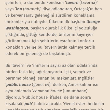
şehirleri, o dönemde kendisini ‘
tavern
(taverna)’
veya ‘
inn
(barınak)
’ diye adlandıran, Ortaçağ’ın han
ve kervansaray geleneğini sürdüren konaklama
mekanlarıyla doluydu. Ülkenin ilk başkanı
George
Washington
, başkan olarak ilk ülke içi yolculuğa
çıktığında, gittiği kentlerde, birilerini kayırıyor
görünmemek için şehirlerin eşrafının konforlu
konakları yerine bu ‘tavern’larda kalmayı tercih
ederek bir geleneği de başlatmıştı.
Bu ‘tavern’ ve ‘inn’lerin sayısı az olan odalarında
birden fazla kişi ağırlanıyordu. İçki, yemek ve
barınma olanağı sunan bu mekanlara İngilizler
‘
public house
(genel ev)’ derken, Amerikalılar ise
aynı anlamda ‘
common house
(umumhane)’
diyordu. ‘Public house’ ifadesi de daha sonra
kısalarak ‘
pub
’ halini alacaktı. ‘Genel evler’ herkesin