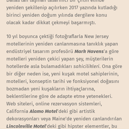
Dallas’tan taşınan tasarımcı bir çiftin elinde
yeniden şekillenip açılırken 2017 yazında kutladığı
birinci yeniden doğum yılında dergilere konu
olacak kadar dikkat çekmeyi başarmıştı.
10 yıl boyunca çektiği fotoğraflarla New Jersey
motellerinin yeniden canlanmasına tanıklık yapan
endüstriyel tasarım profesörü
Mark Havens
’a göre
motelleri yeniden çekici yapan şey, müşterilerin
hotellerde asla bulamadıkları
sahicilikleri
. Ona göre
bir diğer neden ise, yeni kuşak motel sahiplerinin,
motelleri, konseptin tarihi ve fonksiyonel doğasını
bozmadan yeni kuşakların ihtiyaçlarına,
beklentilerine göre de adapte etme yetenekleri.
Web siteleri, online rezervasyon sistemleri,
California
Alamo Motel
’deki gibi artistik
dekorasyonları veya Maine’de yeniden canlandırılan
Lincolnville Motel
’deki gibi hipster elementler, bu