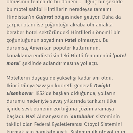
olmasının temeli de bu dönem… İlginç bir şekilde
bu motel sahibi Hintlilerin neredeyse tamamı
Hindistan’ın
Gujarat
bölgesinden geliyor. Daha da
çarpıcı olanı ise çoğunluğu akraba olmamakla
beraber hotel sektöründeki Hintlilerin önemli bir
çoğunluğunun soyadının
Patel
olmasıydı. Bu
durumsa, Amerikan popüler kültürünün,
konaklama endüstrisindeki Hintli fenomenini ‘
patel
motel
’ şeklinde adlandırmasına yol açtı.
Motellerin düşüşü de yükselişi kadar ani oldu.
İkinci Dünya Savaşın kudretli generali
Dwight
Eisenhower
1952’de başkan olduğunda, yolların
durumu nedeniyle savaş yıllarında tankları ülke
içinde sevk etmenin zorluğuna çözüm aramaya
başladı. Nazi Almanyasının ‘
autobahn
’ sisteminin
taklidi olan Federal Eyaletlerarası Otoyol Sistemini
kurmak için harekete geçti. Sistemin ilk otoyolunun