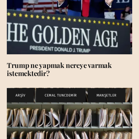
Trump ne yapmak nereye varmak
istemektedir?
ARŞİV
,
CEMAL TUNCDEMİR
,
MANŞETLER