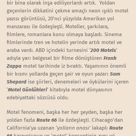
bir bina olarak inşa ediliyorlardı artık. Yoldan
geçenlerin dikkatini çekme amaçlı neon ışıklı motel
yazısı görüntüsü, 20’nci yüzyılda Amerikan yol
manzarası ile özdeşleşti. Moteller, şarkılara,
filmlere, romanlara konu olmaya başladı. Sinema
filmlerinde tren ve hotelin yerinde artık motel ve
araba vardı. ABD içindeki turnesini ‘
200 Motels
’
adıyla yarı belgesel bir filme dönüştüren
Frank
Zappa
motel tarihinde iz bıraktı. Yaşamının önemli
bir kısmı yollarda geçen şair ve oyun yazarı
Sam
Shepard
ise şiirleri, denemeleri ve öykülerini içeren
‘
Motel Günlükleri
’ kitabıyla motel dünyasının
edebiyattaki sözcüsü oldu.
Motel fenomeni, başka her her şeyden, başka her
yoldan fazla
Route 66
ile özdeşleşti. Cihacago’dan
California’ya uzanan ‘
yolların anası
’ lakaplı
Route
66
karayolunun ve ‘motel’ konseptinin aynı yıl