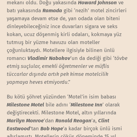
mekanı oldu. Doğu yakasında
Howard Johnson
ve
batı yakasında
Ramada
gibi ‘nezih’ motel zincirleri
yaşamaya devam etse de, yan odada olan biteni
dinleyebileceğiniz ince duvarları sigara ve seks
kokan, ucuz döşenmiş kirli odaları, kokmaya yüz
tutmuş bir yüzme havuzu olan moteller
çoğunluktaydı. Motellere ilgisiyle bilinen ünlü
romancı
Vladimir Nabokov
’un da dediği gibi ‘
tövbe
etmiş suçlular, emekli öğretmenler ve müflis
tüccarlar dışında artık pek kimse motelcilik
yapmaya heves etmiyordu
.”
Bu kötü şöhret yüzünden ‘Motel’in isim babası
Milestone Motel
bile adını ‘
Milestone Inn
’ olarak
değiştirecekti. Milestone Motel, altın yıllarında
Marilyn Monroe
’dan
Ronald Reagan
’a,
Clint
Eastwood
’tan
Bob Hope
’a kadar birçok ünlü ismi
ağırlamıştı. Motellerin çöküş döneminde 15 yıl