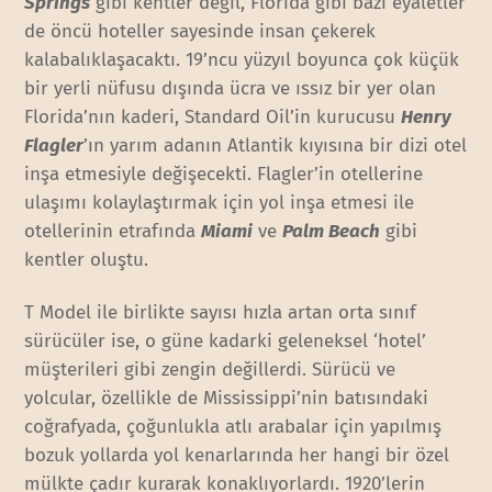
Springs
gibi kentler değil, Florida gibi bazı eyaletler
de öncü hoteller sayesinde insan çekerek
kalabalıklaşacaktı. 19’ncu yüzyıl boyunca çok küçük
bir yerli nüfusu dışında ücra ve ıssız bir yer olan
Florida’nın kaderi, Standard Oil’in kurucusu
Henry
Flagler
’ın yarım adanın Atlantik kıyısına bir dizi otel
inşa etmesiyle değişecekti. Flagler’in otellerine
ulaşımı kolaylaştırmak için yol inşa etmesi ile
otellerinin etrafında
Miami
ve
Palm Beach
gibi
kentler oluştu.
T Model ile birlikte sayısı hızla artan orta sınıf
sürücüler ise, o güne kadarki geleneksel ‘hotel’
müşterileri gibi zengin değillerdi. Sürücü ve
yolcular, özellikle de Mississippi’nin batısındaki
coğrafyada, çoğunlukla atlı arabalar için yapılmış
bozuk yollarda yol kenarlarında her hangi bir özel
mülkte çadır kurarak konaklıyorlardı. 1920’lerin