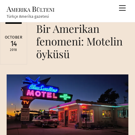
Skip
Amerika Bülteni
Men
to
Türkçe Amerika gazetesi
content
Bir Amerikan
fenomeni: Motelin
OCTOBER
14
öyküsü
2018