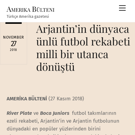
Skip
Amerika Bülteni
Men
to
Türkçe Amerika gazetesi
content
Arjantin’in dünyaca
ünlü futbol rekabeti
NOVEMBER
27
milli bir utanca
2018
dönüştü
AMERİKA BÜLTENİ
(27 Kasım 2018)
River Plate
ve
Boca Juniors
futbol takımlarının
ezeli rekabeti, Arjantin’in ve Arjantin futbolunun
dünyadaki en popüler yüzlerinden birini