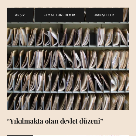
ARŞİV
,
CEMAL TUNCDEMİR
,
MANŞETLER
“Yıkılmakta olan devlet düzeni”