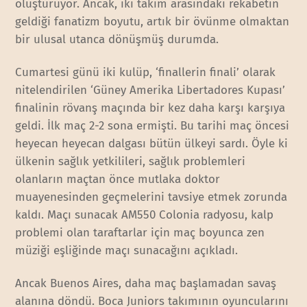
oluşturuyor. Ancak, iki takım arasındaki rekabetin
geldiği fanatizm boyutu, artık bir övünme olmaktan
bir ulusal utanca dönüşmüş durumda.
Cumartesi günü iki kulüp, ‘finallerin finali’ olarak
nitelendirilen ‘Güney Amerika Libertadores Kupası’
finalinin rövanş maçında bir kez daha karşı karşıya
geldi. İlk maç 2-2 sona ermişti. Bu tarihi maç öncesi
heyecan heyecan dalgası bütün ülkeyi sardı. Öyle ki
ülkenin sağlık yetkilileri, sağlık problemleri
olanların maçtan önce mutlaka doktor
muayenesinden geçmelerini tavsiye etmek zorunda
kaldı. Maçı sunacak AM550 Colonia radyosu, kalp
problemi olan taraftarlar için maç boyunca zen
müziği eşliğinde maçı sunacağını açıkladı.
Ancak Buenos Aires, daha maç başlamadan savaş
alanına döndü. Boca Juniors takımının oyuncularını