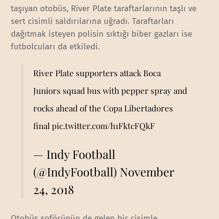
taşıyan otobüs, River Plate taraftarlarının taşlı ve
sert cisimli saldırılarına uğradı. Taraftarları
dağıtmak isteyen polisin sıktığı biber gazları ise
futbolcuları da etkiledi.
River Plate supporters attack Boca
Juniors squad bus with pepper spray and
rocks ahead of the Copa Libertadores
final
pic.twitter.com/h1FktcFQkF
— Indy Football
(@IndyFootball)
November
24, 2018
Otobüs şoförünün de gelen bir cisimle