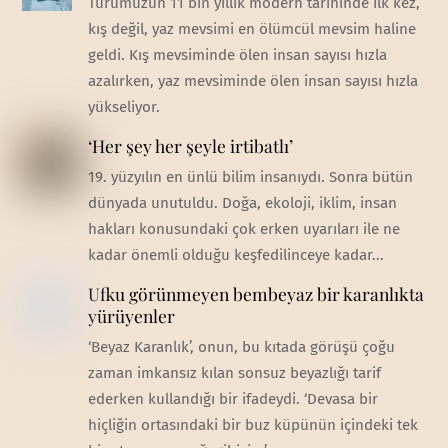
Türümüzün 11 bin yıllık modern tarihinde ilk kez,
kış değil, yaz mevsimi en ölümcül mevsim haline
geldi. Kış mevsiminde ölen insan sayısı hızla
azalırken, yaz mevsiminde ölen insan sayısı hızla
yükseliyor.
‘Her şey her şeyle irtibatlı’
19. yüzyılın en ünlü bilim insanıydı. Sonra bütün
dünyada unutuldu. Doğa, ekoloji, iklim, insan
hakları konusundaki çok erken uyarıları ile ne
kadar önemli olduğu keşfedilinceye kadar...
Ufku görünmeyen bembeyaz bir karanlıkta
yürüyenler
‘Beyaz Karanlık’, onun, bu kıtada görüşü çoğu
zaman imkansız kılan sonsuz beyazlığı tarif
ederken kullandığı bir ifadeydi. ‘Devasa bir
hiçliğin ortasındaki bir buz küpünün içindeki tek