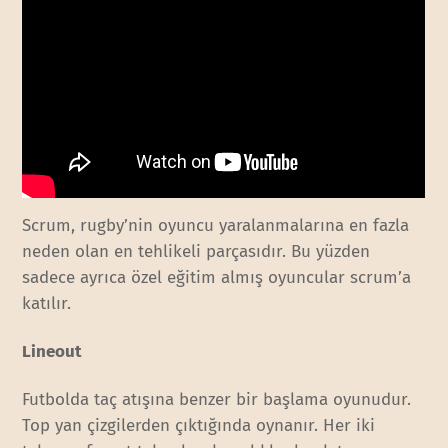
Scrum, rugby’nin oyuncu yaralanmalarına en fazla
neden olan en tehlikeli parçasıdır. Bu yüzden
sadece ayrıca özel eğitim almış oyuncular scrum’a
katılır.
Lineout
Futbolda taç atışına benzer bir başlama oyunudur.
Top yan çizgilerden çıktığında oynanır. Her iki