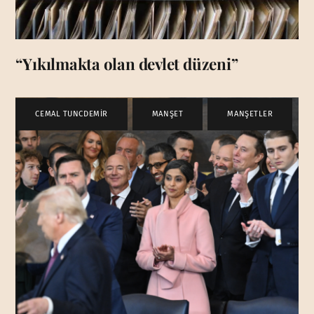
“Yıkılmakta olan devlet düzeni”
CEMAL TUNCDEMİR
,
MANŞET
,
MANŞETLER