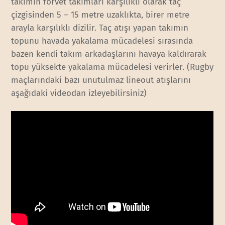
takımın forvet takımları karşılıklı olarak taç
çizgisinden 5 – 15 metre uzaklıkta, birer metre
arayla karşılıklı dizilir. Taç atışı yapan takımın
topunu havada yakalama mücadelesi sırasında
bazen kendi takım arkadaşlarını havaya kaldırarak
topu yüksekte yakalama mücadelesi verirler. (Rugby
maçlarındaki bazı unutulmaz lineout atışlarını
aşağıdaki videodan izleyebilirsiniz)