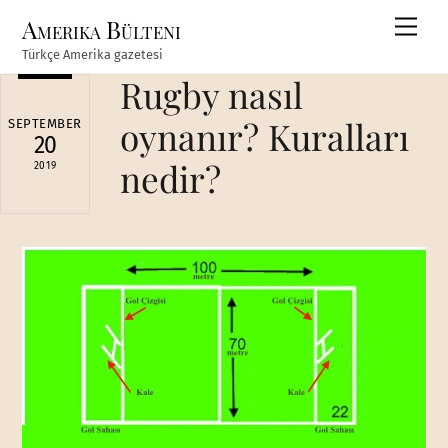
Skip
Amerika Bülteni
Men
to
Türkçe Amerika gazetesi
content
Rugby nasıl
oynanır? Kuralları
SEPTEMBER
20
nedir?
2019