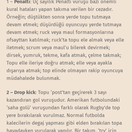
1 –
Penaltı
: Üç sayılık Penaltı vuruşu bazı önemli
kural hataları yapan takıma verilen bir cezadır.
Örneğin; düştükten sonra yerde topu tutmaya
devam etmek; düşürdüğü oyuncuyu yerde tutmaya
devam etmek; ruck veya maul formasyonlarına
ofsayttan katılmak; ruck’ta topu ele almak veya elle
iletmek; scrum veya maul’u bilerek devirmek;
dirsek, yumruk, tekme, kafa atmak, çelme takmak;
Topu elle ileriye doğru atmak; elle veya ayakla
dışarıya atmak; top elinde olmayan rakip oyuncuya
müdahalede bulunmak.
2 – Drop kick
: Topu ‘post’tan geçirerek 3 sayı
kazandıran gol vuruşudur. Amerikan futbolundaki
‘saha golü’ vuruşundan farklı olarak Rugby’de top
yere bırakılarak vurulmaz. Normal futbolda
kalecilerin degaj yapması gibi elden bırakılan topa
havadayken vurularak yapılır. Bir takım, ‘try’ için