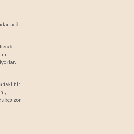
dar acil
 kendi
ğunu
iyorlar.
ndaki bir
ni,
dukça zor