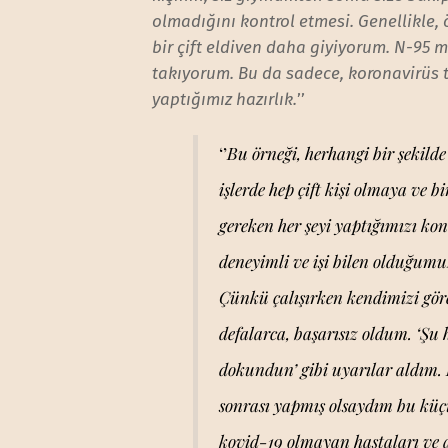
olmadığını kontrol etmesi. Genellikle, 
bir çift eldiven daha giyiyorum. N-95 
takıyorum. Bu da sadece, koronavirüs t
yaptığımız hazırlık.
’’
‘’
Bu örneği, herhangi bir şekild
işlerde hep çift kişi olmaya ve b
gereken her şeyi yaptığımızı k
deneyimli ve işi bilen olduğum
Çünkü çalışırken kendimizi gö
defalarca, başarısız oldum. ‘Şu 
dokundun’ gibi uyarılar aldım. 
sonrası yapmış olsaydım bu küç
kovid-19 olmayan hastaları ve 