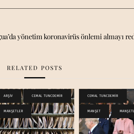
ua’da yönetim koronavirüs önlemi almayı re
RELATED POSTS
ARŞİV
,
CEMAL TUNCDEMİR
,
CEMAL TUNCDEMİR
,
MANŞETLER
MANŞET
,
MANŞET