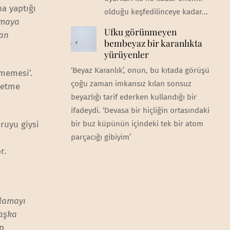
a yaptığı
olduğu keşfedilinceye kadar...
rmaya
Ufku görünmeyen
şan
bembeyaz bir karanlıkta
yürüyenler
‘Beyaz Karanlık’, onun, bu kıtada görüşü
tmemesi’.
çoğu zaman imkansız kılan sonsuz
 etme
beyazlığı tarif ederken kullandığı bir
ifadeydi. ‘Devasa bir hiçliğin ortasındaki
bir buz küpünün içindeki tek bir atom
oruyu giysi
parçacığı gibiyim’
or.
alamayı
başka
up