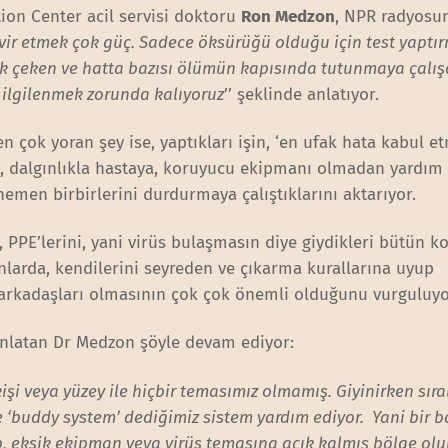
ion Center acil servisi doktoru
Ron Medzon
, NPR radyosun
ir etmek çok güç. Sadece öksürüğü olduğu için test yaptı
ük çeken ve hatta bazısı ölümün kapısında tutunmaya çalı
 ilgilenmek zorunda kalıyoruz
’’ şeklinde anlatıyor.
n çok yoran şey ise, yaptıkları işin, ‘en ufak hata kabul e
n, dalgınlıkla hastaya, koruyucu ekipmanı olmadan yardım
hemen birbirlerini durdurmaya çalıştıklarını aktarıyor.
e, PPE’lerini, yani virüs bulaşmasın diye giydikleri bütün k
larda, kendilerini seyreden ve çıkarma kurallarına uyup
 arkadaşları olmasının çok çok önemli olduğunu vurguluy
 anlatan Dr Medzon şöyle devam ediyor:
kişi veya yüzey ile hiçbir temasımız olmamış. Giyinirken sır
e ‘buddy system’ dediğimiz sistem yardım ediyor. Yani bir 
kıp, eksik ekipman veya virüs temasına açık kalmış bölge ol