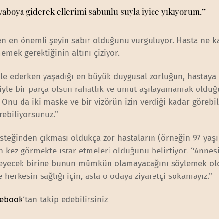
aboya giderek ellerimi sabunlu suyla iyice yıkıyorum.’’
n en önemli şeyin sabır olduğunu vurguluyor. Hasta ne ka
emek gerektiğinin altını çiziyor.
le ederken yaşadığı en büyük duygusal zorluğun, hastaya
iyle bir parça olsun rahatlık ve umut aşılayamamak oldu
. Onu da iki maske ve bir vizörün izin verdiği kadar görebil
ebiliyorsunuz.’’
esteğinden çıkması oldukça zor hastaların (örneğin 97 yaşı
n kez görmekte ısrar etmeleri olduğunu belirtiyor. ‘’Annesi
emeyecek birine bunun mümkün olamayacağını söylemek ol
erkesin sağlığı için, asla o odaya ziyaretçi sokamayız.’’
cebook
‘tan takip edebilirsiniz