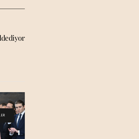
ddediyor
LER