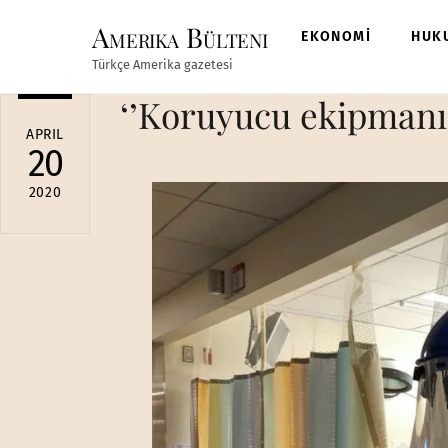
Skip
Amerika Bülteni
to
EKONOMİ
HUK
content
Türkçe Amerika gazetesi
‘’Koruyucu ekipmanı
APRIL
20
2020