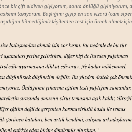
önce bir çift eldiven giyiyorum, sonra önlüğü giyiniyorum, 
maskemi takıyorum. Başlığımı giyip en son vizörü (cam siper
aşıdığını bilmediğimiz kişilerden test için örnek almak içi
e size bulaşmadan almak işin zor kısmı. Bu nedenle de bu tür
iri aşamaları yerine getirirken, diğer kişi de listeden yapılması
ontrol edip uyarmasına dikkat ediyoruz. Ne kadar mükemmel,
uzu düşünürsek düşünelim değiliz. Bu yüzden destek çok önemli
remiyoruz. Önlüğümü çıkarma eğitim testi yaptığım zamanlar,
hareketin sırasında omuzun virüs temasına açık kaldı’, ‘dirseğ
Eğer eğitim değil de gerçekten koronavirüslü hasta ile temas
ük görünen hataları, ben artık kendimi, çalışma arkadaşlarım
ailemi enfekte eden birine dönüşmüş olurdum
.’’