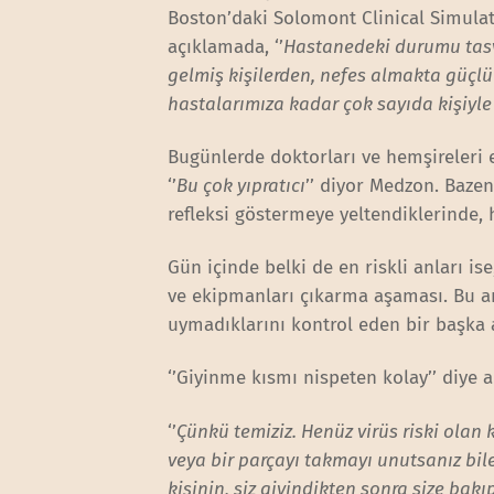
Boston’daki Solomont Clinical Simulat
açıklamada, ‘’
Hastanedeki durumu tasv
gelmiş kişilerden, nefes almakta güçl
hastalarımıza kadar çok sayıda kişiyle
Bugünlerde doktorları ve hemşireleri e
‘’
Bu çok yıpratıcı
’’ diyor Medzon. Baze
refleksi göstermeye yeltendiklerinde, 
Gün içinde belki de en riskli anları is
ve ekipmanları çıkarma aşaması. Bu an
uymadıklarını kontrol eden bir başka
‘’Giyinme kısmı nispeten kolay’’ diye
‘’
Çünkü temiziz. Henüz virüs riski olan 
veya bir parçayı takmayı unutsanız bil
kişinin, siz giyindikten sonra size ba