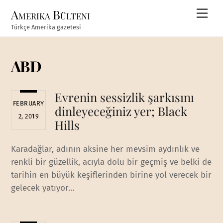
Skip
Amerika Bülteni
Men
to
Türkçe Amerika gazetesi
content
ABD
Evrenin sessizlik şarkısını
FEBRUARY
dinleyeceğiniz yer; Black
2, 2019
Hills
Karadağlar, adının aksine her mevsim aydınlık ve
renkli bir güzellik, acıyla dolu bir geçmiş ve belki de
tarihin en büyük keşiflerinden birine yol verecek bir
gelecek yatıyor…