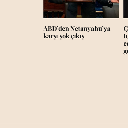
ABD’den Netanyahu’ya
Ç
karşı şok çıkış
t
e
g