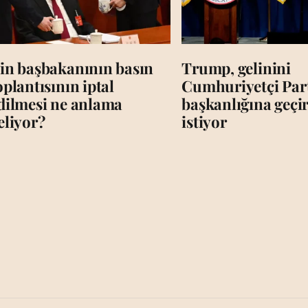
in başbakanının basın
Trump, gelinini
oplantısının iptal
Cumhuriyetçi Par
dilmesi ne anlama
başkanlığına geç
eliyor?
istiyor