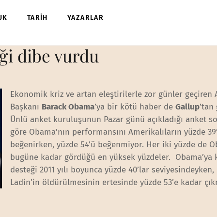
UK
TARİH
YAZARLAR
ği dibe vurdu
Ekonomik kriz ve artan eleştirilerle zor günler geçiren
Başkanı
Barack Obama
’ya bir kötü haber de
Gallup
’tan 
Ünlü anket kuruluşunun Pazar günü açıkladığı anket s
göre Obama’nın performansını Amerikalıların yüzde 39
beğenirken, yüzde 54’ü beğenmiyor. Her iki yüzde de 
bugüne kadar gördüğü en yüksek yüzdeler. Obama’ya
desteği 2011 yılı boyunca yüzde 40’lar seviyesindeyken,
Ladin’in öldürülmesinin ertesinde yüzde 53’e kadar çık