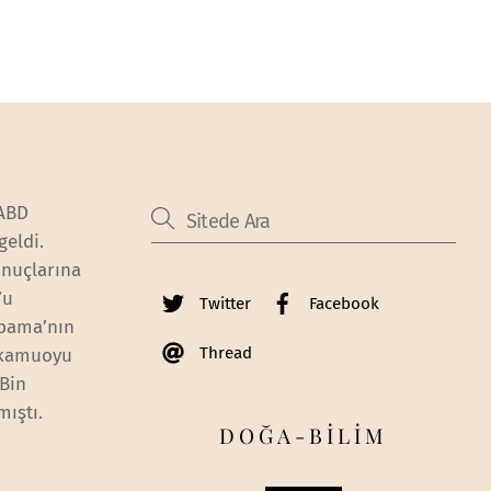
 ABD
geldi.
onuçlarına
’u
Twitter
Facebook
Obama’nın
Thread
 kamuoyu
 Bin
mıştı.
DOĞA-BİLİM