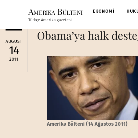
Skip
Amerika Bülteni
to
EKONOMİ
HUK
content
Türkçe Amerika gazetesi
Obama’ya halk deste
AUGUST
14
2011
Amerika Bülteni (14 Ağustos 2011)