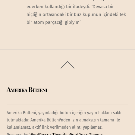
ederken kullandığı bir ifadeydi. ‘Devasa bir
hiçliğin ortasındaki bir buz küpünün içindeki tek
bir atom parçacığı gibiyim’
Back
To
Top
Amerika Bülteni
Amerika Bülteni, yayınladığı bütün içeriğin yayın hakkını saklı
tutmaktadır. Amerika Bülteni'nden izin almaksızın tamamı ile
kullanılamaz, aktif link verilmeden alıntı yapılamaz.
Powered by
WordPress
•
Themify WordPress Themes