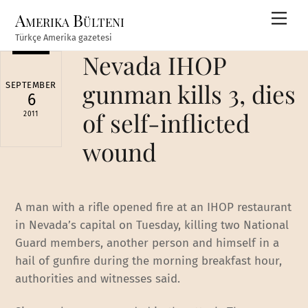
Skip
Amerika Bülteni
Men
to
Türkçe Amerika gazetesi
content
Nevada IHOP
gunman kills 3, dies
SEPTEMBER
6
of self-inflicted
2011
wound
A man with a rifle opened fire at an IHOP restaurant
in Nevada’s capital on Tuesday, killing two National
Guard members, another person and himself in a
hail of gunfire during the morning breakfast hour,
authorities and witnesses said.