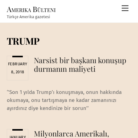
Skip
Amerika Bülteni
Men
to
Türkçe Amerika gazetesi
content
TRUMP
Narsist bir başkanı konuşup
FEBRUARY
durmanın maliyeti
8, 2018
‘’Son 1 yılda Trump’ı konuşmaya, onun hakkında
okumaya, onu tartışmaya ne kadar zamanınızı
ayırdınız diye kendinize bir sorun’’
Milyonlarca Amerikalı,
JANUARY