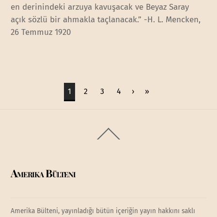
en derinindeki arzuya kavuşacak ve Beyaz Saray
açık sözlü bir ahmakla taçlanacak.” -H. L. Mencken,
26 Temmuz 1920
1
2
3
4
›
»
Back
To
Top
Amerika Bülteni
Amerika Bülteni, yayınladığı bütün içeriğin yayın hakkını saklı