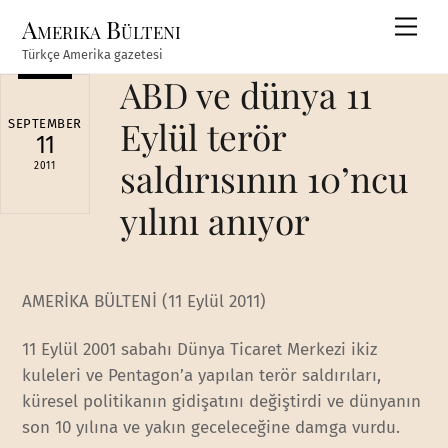
Skip
Amerika Bülteni
Men
to
Türkçe Amerika gazetesi
content
ABD ve dünya 11
Eylül terör
SEPTEMBER
11
saldırısının 10’ncu
2011
yılını anıyor
AMERİKA BÜLTENİ (11 Eylül 2011)
11 Eylül 2001 sabahı Dünya Ticaret Merkezi ikiz
kuleleri ve Pentagon’a yapılan terör saldırıları,
küresel politikanın gidişatını değiştirdi ve dünyanın
son 10 yılına ve yakın geceleceğine damga vurdu.