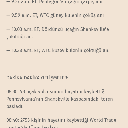
— 9:37 a.m. ET; Pentagon’a uçağın çarpış anı.
— 9:59 a.m. ET; WTC güney kulenin çöküş anı
— 10:03 a.m. ET; Dördüncü uçağın Shanksville’e
çakıldığı an.
— 10:28 a.m. ET; WTC kuzey kulenin çöktüğü an.
DAKİKA DAKİKA GELİŞMELER:
08:30: 93 uçak yolcusunun hayatını kaybettiği
Pennsylvania’nın Shanskville kasbasındaki tören
başladı.
08:40: 2753 kişinin hayatını kaybettiği World Trade
Center’da tören başladı.