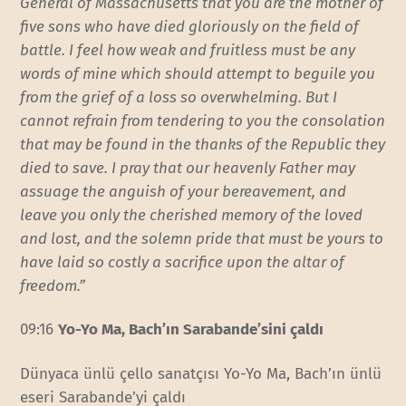
General of Massachusetts that you are the mother of
five sons who have died gloriously on the field of
battle. I feel how weak and fruitless must be any
words of mine which should attempt to beguile you
from the grief of a loss so overwhelming. But I
cannot refrain from tendering to you the consolation
that may be found in the thanks of the Republic they
died to save. I pray that our heavenly Father may
assuage the anguish of your bereavement, and
leave you only the cherished memory of the loved
and lost, and the solemn pride that must be yours to
have laid so costly a sacrifice upon the altar of
freedom.”
09:16
Yo-Yo Ma, Bach’ın Sarabande’sini çaldı
Dünyaca ünlü çello sanatçısı Yo-Yo Ma, Bach’ın ünlü
eseri Sarabande’yi çaldı