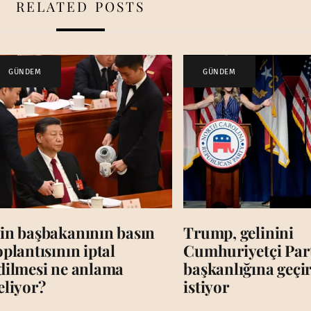
RELATED POSTS
GÜNDEM
GÜNDEM
in başbakanının basın
Trump, gelinini
oplantısının iptal
Cumhuriyetçi Par
dilmesi ne anlama
başkanlığına geç
eliyor?
istiyor