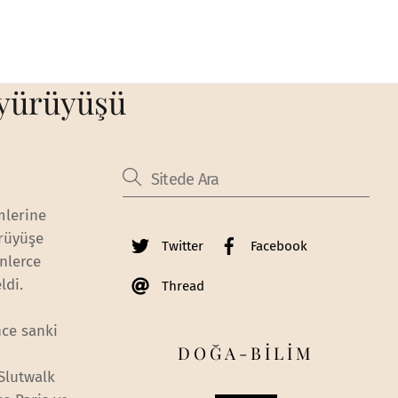
 yürüyüşü
mlerine
ürüyüşe
Twitter
Facebook
inlerce
ldi.
Thread
nce sanki
DOĞA-BİLİM
Slutwalk