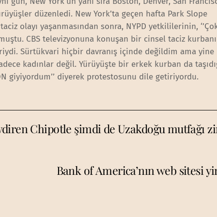
aynı gün, New York’un yanı sıra Boston, Denver, San Francis
yürüyüşler düzenledi. New York’ta geçen hafta Park Slope
 taciz olayı yaşanmasından sonra, NYPD yetkililerinin, ‘’Ço
lmuştu. CBS televizyonuna konuşan bir cinsel taciz kurbanı
iydi. Sürtükvari hiçbir davranış içinde değildim ama yine 
adece kadınlar değil. Yürüyüşte bir erkek kurban da taşıdı
 giyiyordum’’ diyerek protestosunu dile getiriyordu.
diren Chipotle şimdi de Uzakdoğu mutfağı zi
Bank of America’nın web sitesi yi