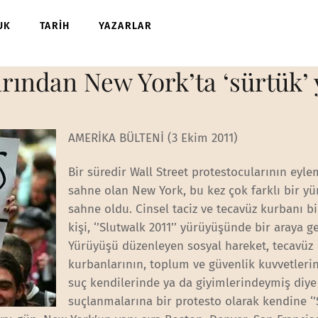
UK
TARİH
YAZARLAR
arından New York’ta ‘sürtük’
AMERİKA BÜLTENİ (3 Ekim 2011)
Bir süredir Wall Street protestocularının eyle
sahne olan New York, bu kez çok farklı bir y
sahne oldu. Cinsel taciz ve tecavüz kurbanı b
kişi, ‘’Slutwalk 2011’’ yürüyüşünde bir araya ge
Yürüyüşü düzenleyen sosyal hareket, tecavüz
kurbanlarının, toplum ve güvenlik kuvvetleri
suç kendilerinde ya da giyimlerindeymiş diye
suçlanmalarına bir protesto olarak kendine ‘’