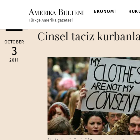
Skip
Amerika Bülteni
to
EKONOMİ
HUK
content
Türkçe Amerika gazetesi
Cinsel taciz kurbanl
OCTOBER
3
2011