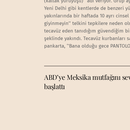
(kaltak yürüyüşü)’’ adı veriyor. Grup 
Yeni Delhi gibi kentlerde de benzeri 
yakınlarında bir haftada 10 ayrı cinsel
giyinmeyin’’ telkini tepkilere neden o
tecavüz eden tanıdığım güvendiğim bir
şeklinde yakındı. Tecavüz kurbanları s
pankarta, ‘’Bana olduğu gece PANTOLON
ABD’ye Meksika mutfağını sev
başlattı