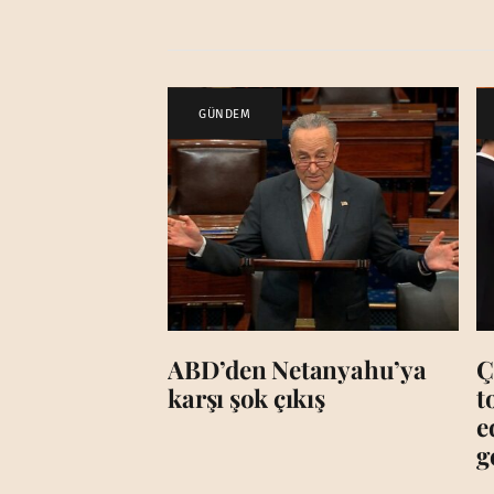
GÜNDEM
ABD’den Netanyahu’ya
Ç
karşı şok çıkış
t
e
g