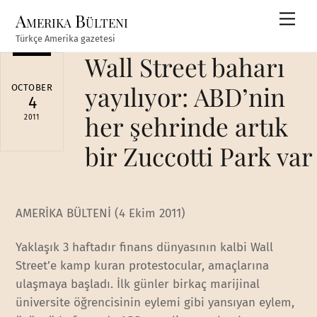
Skip
Amerika Bülteni
Men
to
Türkçe Amerika gazetesi
content
Wall Street baharı
yayılıyor: ABD’nin
OCTOBER
4
her şehrinde artık
2011
bir Zuccotti Park var
AMERİKA BÜLTENİ (4 Ekim 2011)
Yaklaşık 3 haftadır finans dünyasının kalbi Wall
Street’e kamp kuran protestocular, amaçlarına
ulaşmaya başladı. İlk günler birkaç marijinal
üniversite öğrencisinin eylemi gibi yansıyan eylem,