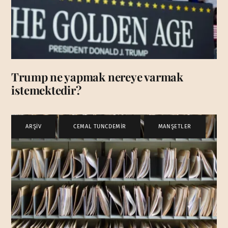
Trump ne yapmak nereye varmak
istemektedir?
ARŞİV
,
CEMAL TUNCDEMİR
,
MANŞETLER