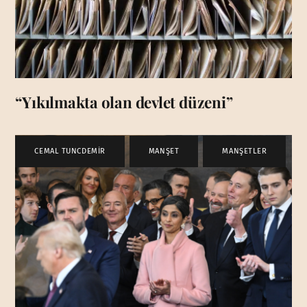
“Yıkılmakta olan devlet düzeni”
CEMAL TUNCDEMİR
,
MANŞET
,
MANŞETLER