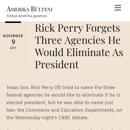
Skip
Amerika Bülteni
Men
to
Türkçe Amerika gazetesi
content
Rick Perry Forgets
Three Agencies He
NOVEMBER
9
Would Eliminate As
2011
President
Texas Gov. Rick Perry (R) tried to name the three
federal agencies he would like to eliminate if he is
elected president, but he was able to name just
two: the Commerce and Education Departments, on
the Wednesday night’s CNBC debate.