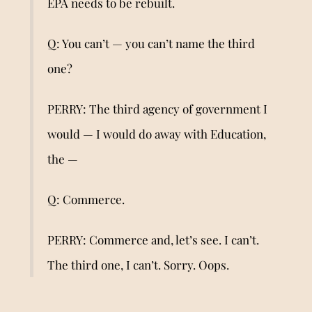
EPA needs to be rebuilt.
Q: You can’t — you can’t name the third
one?
PERRY: The third agency of government I
would — I would do away with Education,
the —
Q: Commerce.
PERRY: Commerce and, let’s see. I can’t.
The third one, I can’t. Sorry. Oops.