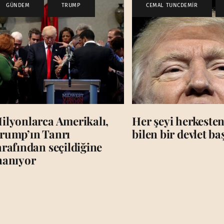
GÜNDEM
,
TRUMP
CEMAL TUNCDEMİR
,
ilyonlarca Amerikalı,
Her şeyi herkesten
rump’ın Tanrı
bilen bir devlet b
arafından seçildiğine
nanıyor