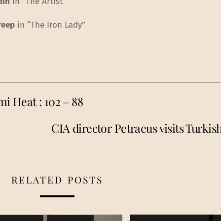
din
in “The Artist”
reep
in “The Iron Lady”
i Heat : 102 – 88
CIA director Petraeus visits Turkis
RELATED POSTS