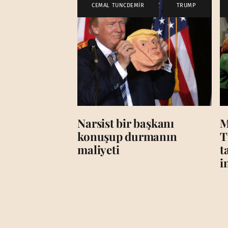
CEMAL TUNCDEMİR
,
TRUMP
Narsist bir başkanı
M
konuşup durmanın
T
maliyeti
t
i