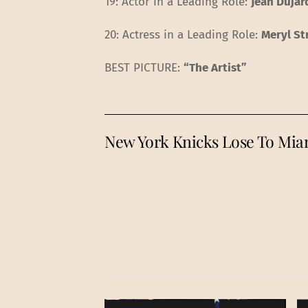
19: Actor in a Leading Role:
Jean Dujar
20: Actress in a Leading Role:
Meryl St
BEST PICTURE:
“The Artist”
New York Knicks Lose To Miam