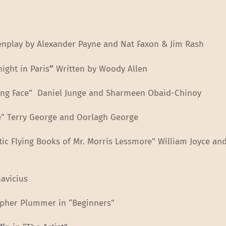
eenplay by Alexander Payne and Nat Faxon & Jim Rash
night in Paris
“
Written by Woody Allen
ving Face” Daniel Junge and Sharmeen Obaid-Chinoy
ore” Terry George and Oorlagh George
tic Flying Books of Mr. Morris Lessmore” William Joyce a
navicius
topher Plummer in “Beginners”