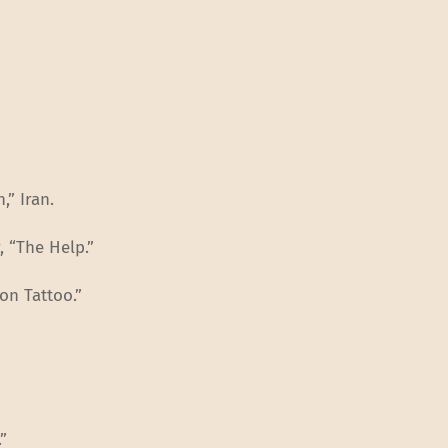
,” Iran.
, “The Help.”
gon Tattoo.”
”