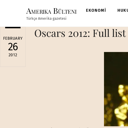
Skip
Amerika Bülteni
to
EKONOMİ
HUK
content
Türkçe Amerika gazetesi
Oscars 2012: Full li
FEBRUARY
26
2012