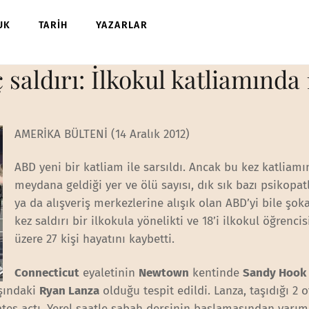
UK
TARİH
YAZARLAR
aldırı: İlkokul katliamında 1
AMERİKA BÜLTENİ (14 Aralık 2012)
ABD yeni bir katliam ile sarsıldı. Ancak bu kez katliamı
meydana geldiği yer ve ölü sayısı, dık sık bazı psikopat
ya da alışveriş merkezlerine alışık olan ABD’yi bile şok
kez saldırı bir ilkokula yönelikti ve 18’i ilkokul öğrenci
üzere 27 kişi hayatını kaybetti.
Connecticut
eyaletinin
Newtown
kentinde
Sandy Hook
aşındaki
Ryan Lanza
olduğu tespit edildi. Lanza, taşıdığı 2 
 ateş açtı. Yerel saatle sabah dersinin başlamasından yarım