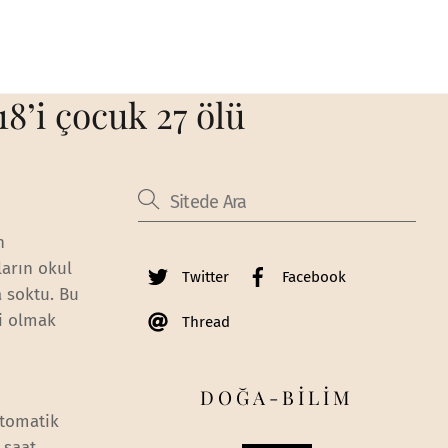
8’i çocuk 27 ölü
n
ların okul
Twitter
Facebook
a soktu. Bu
si olmak
Thread
DOĞA-BİLİM
otomatik
 saat