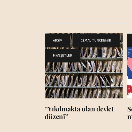
ARŞİV
,
CEMAL TUNCDEMİR
,
MANŞETLER
“Yıkılmakta olan devlet
S
düzeni”
m