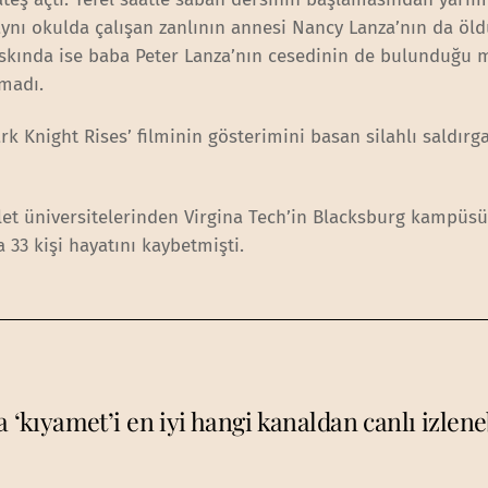
 aynı okulda çalışan zanlının annesi Nancy Lanza’nın da öl
ı baskında ise baba Peter Lanza’nın cesedinin de bulunduğu
madı.
Knight Rises’ filminin gösterimini basan silahlı saldırgan
vlet üniversitelerinden Virgina Tech’in Blacksburg kampüs
a 33 kişi hayatını kaybetmişti.
 ‘kıyamet’i en iyi hangi kanaldan canlı izlen