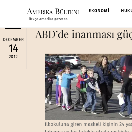
Skip
Amerika Bülteni
to
EKONOMİ
HUK
content
Türkçe Amerika gazetesi
ABD’de inanması güç s
DECEMBER
14
2012
ilkokuluna giren maskeli kişinin 24 y
tabanca ve bir tüfekle etrafa rastgele