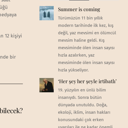
düğü
Summer is coming
 medyaya
Türümüzün 11 bin yıllık
modern tarihinde ilk kez, kış
değil, yaz mevsimi en ölümcül
 12 kişiyi
mevsim haline geldi. Kış
mevsiminde ölen insan sayısı
hızla azalırken, yaz
ünde bir
mevsiminde ölen insan sayısı
hızla yükseliyor.
‘Her şey her şeyle irtibatlı’
19. yüzyılın en ünlü bilim
insanıydı. Sonra bütün
dünyada unutuldu. Doğa,
ebilecek?
ekoloji, iklim, insan hakları
konusundaki çok erken
uyarıları ile ne kadar önemli