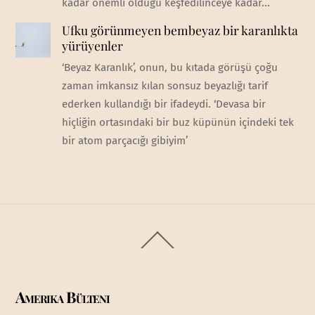
kadar önemli olduğu keşfedilinceye kadar...
Ufku görünmeyen bembeyaz bir karanlıkta
yürüyenler
‘Beyaz Karanlık’, onun, bu kıtada görüşü çoğu
zaman imkansız kılan sonsuz beyazlığı tarif
ederken kullandığı bir ifadeydi. ‘Devasa bir
hiçliğin ortasındaki bir buz küpünün içindeki tek
bir atom parçacığı gibiyim’
Back
To
Top
Amerika Bülteni