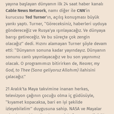
yayına başlayan dünyanın ilk 24 saat haber kanalı
Cable News Network
, namı diğer ile
CNN
’in
kurucusu
Ted Turner
’ın, açılış konuşması büyük
yankı yaptı. Turner, ‘’Göreceksiniz, haberleri uyduya
göndereceğiz ve Rusya’ya ışınlayacağız. Ve dünyaya
barışı getireceğiz. Ve bu süreçte çok zengin
olacağız’’ dedi. Hızını alamayan Turner şöyle devam
etti: ‘’Dünyanın sonuna kadar yayındayız. Dünyanın
sonunu canlı yayınlayacağız ve bu son yayınımız
olacak. O programımızı bitirirken de,
Nearer, my
God, to Thee (Sana geliyoruz Allahım)
ilahisini
çalacağız.’’
21 Aralık’ta Maya takvimine inanan herkes,
televizyon çağının çocuğu olma iç güdüsüyle,
‘’kıyamet kopacaksa, bari en iyi şekilde
izleyebilelim’’ duygusuna sahip. NASA ve Mayalar