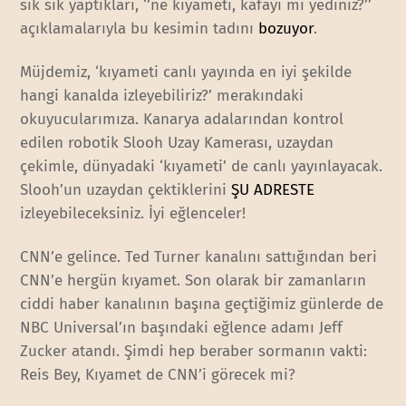
sık sık yaptıkları, ‘’ne kıyameti, kafayı mı yediniz?’’
açıklamalarıyla bu kesimin tadını
bozuyor
.
Müjdemiz, ‘kıyameti canlı yayında en iyi şekilde
hangi kanalda izleyebiliriz?’ merakındaki
okuyucularımıza. Kanarya adalarından kontrol
edilen robotik Slooh Uzay Kamerası, uzaydan
çekimle, dünyadaki ‘kıyameti’ de canlı yayınlayacak.
Slooh’un uzaydan çektiklerini
ŞU ADRESTE
izleyebileceksiniz. İyi eğlenceler!
CNN’e gelince. Ted Turner kanalını sattığından beri
CNN’e hergün kıyamet. Son olarak bir zamanların
ciddi haber kanalının başına geçtiğimiz günlerde de
NBC Universal’ın başındaki eğlence adamı Jeff
Zucker atandı. Şimdi hep beraber sormanın vakti:
Reis Bey, Kıyamet de CNN’i görecek mi?