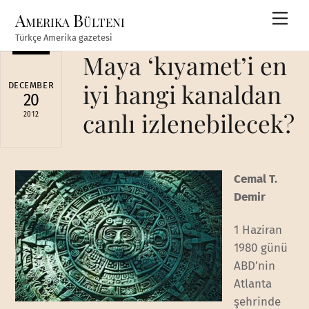
Skip
Amerika Bülteni
Men
to
Türkçe Amerika gazetesi
content
Maya ‘kıyamet’i en
iyi hangi kanaldan
DECEMBER
20
canlı izlenebilecek?
2012
Cemal T.
Demir
1 Haziran
1980 günü
ABD’nin
Atlanta
şehrinde