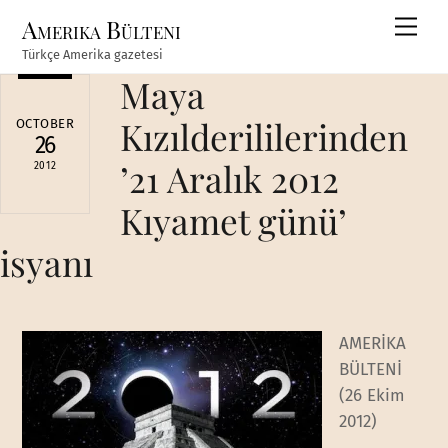
Skip
Amerika Bülteni
Men
to
Türkçe Amerika gazetesi
content
Maya
Kızılderililerinden
OCTOBER
26
’21 Aralık 2012
2012
Kıyamet günü’
isyanı
AMERİKA
BÜLTENİ
(26 Ekim
2012)