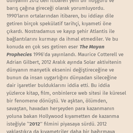
dünyanın 2012’den itibaren yeni bir hoşgörü ve
barış çağına gireceği olarak yorumluyordu.
1990’ların ortalarından itibaren, bu iddiayı dile
getiren birçok spekülatif tarihçi, kıyameti öne
çıkardı. Nostradamus ve kayıp şehir Atlantis ile
bağlantılarını kurmayı da ihmal etmediler. Ve bu
konuda en çok ses getiren eser
The Mayan
Prophecies
1996’da yayınlandı. Maurice Cotterell ve
Adrian Gilbert, 2012 Aralık ayında Solar aktivitenin
dünyanın manyetik eksenini değiştireceğine ve
bunun da insan uygarlığını dünyadan sileceğine
dair işaretler bulduklarını iddia etti. Bu iddia
yüzlerce kitap, film, onbinlerce web sitesi ile küresel
bir fenomene dönüştü. Ve aşktan, ölümden,
savaştan, havadan herşeyden para kazanmanın
yoluna bakan Hollywood kıyametten de kazanma
isteğiyle ‘’
2012
’’ filmini piyasaya sürdü. 2012
yaklaştıkça da kıyametçiler daha bir bağırmaya