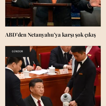
ABD’den Netanyahu’ya karşı şok çıkış
GÜNDEM