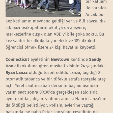
bir katliam
ile sarsıldı.
Ancak bu
kez katliamın meydana geldiği yer ve ölü sayısı, dık
sık bazı psikopatların okul ya da alışveriş
merkezlerine alışık olan ABD’yi bile şoka soktu. Bu
kez saldırı bir ilkokula yönelikti ve 18’i ilkokul
öğrencisi olmak üzere 27 kişi hayatını kaybetti.
Connecticut
eyaletinin
Newtown
kentinde
Sandy
Hook
ilkokuluna giren maskeli kişinin 24 yaşındaki
Ryan Lanza
olduğu tespit edildi. Lanza, taşıdığı 2
otomatik tabanca ve bir tüfekle etrafa rastgele ateş
açtı. Yerel saatle sabah dersinin başlamasından
yarım saat sonra 09:30’da gerçekleşen saldırıda,
aynı okulda çalışan zanlının annesi Nancy Lanza’nın
da öldüğü belirtiliyor. Polisin, evlerine yaptığı
baskında ise baba Peter Lanza’nın cesedinin de