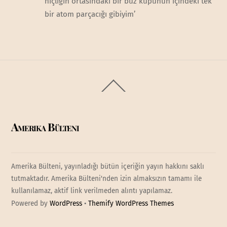
hiçliğin ortasındaki bir buz küpünün içindeki tek
bir atom parçacığı gibiyim’
Back
To
Top
Amerika Bülteni
Amerika Bülteni, yayınladığı bütün içeriğin yayın hakkını saklı
tutmaktadır. Amerika Bülteni'nden izin almaksızın tamamı ile
kullanılamaz, aktif link verilmeden alıntı yapılamaz.
Powered by
WordPress
•
Themify WordPress Themes