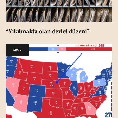
“Yıkılmakta olan devlet düzeni”
ARŞİV