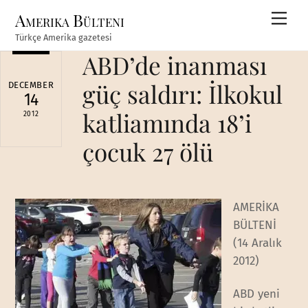
Skip
Amerika Bülteni
Men
to
Türkçe Amerika gazetesi
content
ABD’de inanması
güç saldırı: İlkokul
DECEMBER
14
katliamında 18’i
2012
çocuk 27 ölü
AMERİKA
BÜLTENİ
(14 Aralık
2012)
ABD yeni