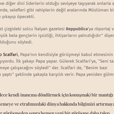
ve diğer dini liderlerin olduğu seviyeye taşıyarak onlarla 
nde, selefleri gibi rahiplerin değil aralarında Müslüman b
yıkayıp öpecekti.
st çizgideki solcu İtalyan gazetesi
Reppublica
’ya röportaj
k bela gençlerin işsizliği, ihtiyarların yalnızlığıdır’’ diy
lduğunu söyledi.
o Scalfari
, Papa’nın kendisiyle görüşmeyi kabul etmesinin
ıyordu. İlk şakayı Papa yapar. Gülerek Scalfari’ye, ‘’Seni t
ye çalışacağını söyledi’’ der. Scalfari de, ‘’Benim bazı
 yaptı’’ şeklinde şakayla karşılık verir. Papa yeniden gülm
adece kendi inancına döndürmek için konuşmak) bir mantığı
nlemeye ve etrafımızdaki dünya hakkında bilgimizi artırmay
 bir görüşmeden sonra hemen yeni bir görüşme daha talep