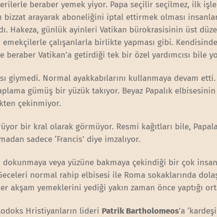
lerle beraber yemek yiyor. Papa seçilir seçilmez, ilk işl
nı bizzat arayarak aboneliğini iptal ettirmek olması insanla
dı. Hakeza, günlük ayinleri Vatikan bürokrasisinin üst düz
 emekçilerle çalışanlarla birlikte yapması gibi. Kendisind
 beraber Vatikan’a getirdiği tek bir özel yardımcısı bile y
ısı giymedi. Normal ayakkabılarını kullanmaya devam etti
aplama gümüş bir yüzük takıyor. Beyaz Papalık elbisesinin 
kten çekinmiyor.
yor bir kral olarak görmüyor. Resmi kağıtları bile, Papal
nmadan sadece ‘Francis’ diye imzalıyor.
arın dokunmaya veya yüzüne bakmaya çekindiği bir çok insan
eceleri normal rahip elbisesi ile Roma sokaklarında dola
er akşam yemeklerini yediği yakın zaman önce yaptığı orta
todoks Hristiyanların lideri
Patrik Bartholomeos
’a ‘kardeş