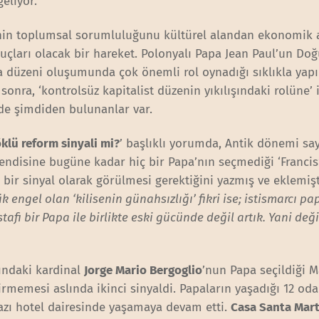
eliyor.
inin toplumsal sorumluluğunu kültürel alandan ekonomik 
uçları olacak bir hareket. Polonyalı Papa Jean Paul’un Do
a düzeni oluşumunda çok önemli rol oynadığı sıklıkla yapı
l sonra, ‘kontrolsüz kapitalist düzenin yıkılışındaki rolüne’ i
de şimdiden bulunanlar var.
öklü reform sinyali mi?
’ başlıklı yorumda, Antik dönemi s
endisine bugüne kadar hiç bir Papa’nın seçmediği ‘Francis
bir sinyal olarak görülmesi gerektiğini yazmış ve eklemiş
engel olan ‘kilisenin günahsızlığı’ fikri ise; istismarcı pap
tafi bir Papa ile birlikte eski gücünde değil artık. Yani değ
şındaki kardinal
Jorge Mario Bergoglio
’nun Papa seçildiği M
rmemesi aslında ikinci sinyaldi. Papaların yaşadığı 12 odal
azı hotel dairesinde yaşamaya devam etti.
Casa Santa Mar