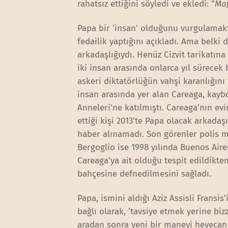
rahatsız ettiğini söyledi ve ekledi: ”
Maf
Papa bir ‘insan’ olduğunu vurgulamak
fedailik yaptığını açıkladı. Ama belki d
arkadaşlığıydı. Henüz Cizvit tarikatın
iki insan arasında onlarca yıl sürecek
askeri diktatörlüğün vahşi karanlığını 
insan arasında yer alan Careaga, kay
Anneleri’ne katılmıştı. Careaga’nın evi
ettiği kişi 2013’te Papa olacak arkada
haber alınamadı. Son görenler polis m
Bergoglio ise 1998 yılında Buenos Air
Careaga’ya ait olduğu tespit edildikten
bahçesine defnedilmesini sağladı.
Papa, ismini aldığı Aziz Assisli Fransis
bağlı olarak, ‘tavsiye etmek yerine bizz
aradan sonra yeni bir manevi heyecan 