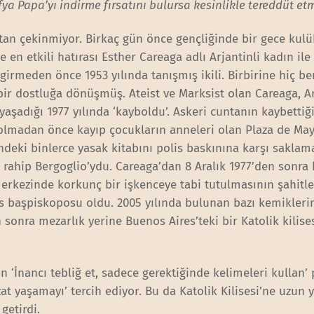
ya Papa’yı indirme fırsatını bulursa kesinlikle tereddüt et
tan çekinmiyor. Birkaç gün önce gençliğinde bir gece kul
e en etkili hatırası Esther Careaga adlı Arjantinli kadın ile
a girmeden önce 1953 yılında tanışmış ikili. Birbirine hiç 
 bir dostluğa dönüşmüş. Ateist ve Marksist olan Careaga, Ar
yaşadığı 1977 yılında ‘kayboldu’. Askeri cuntanın kaybettiğ
bolmadan önce kayıp çocukların anneleri olan Plaza de Ma
ndeki binlerce yasak kitabını polis baskınına karşı saklama
şı rahip Bergoglio’ydu. Careaga’dan 8 Aralık 1977’den sonra
erkezinde korkunç bir işkenceye tabi tutulmasının şahitle
es başpiskoposu oldu. 2005 yılında bulunan bazı kemikleri
 sonra mezarlık yerine Buenos Aires’teki bir Katolik kilise
’in ‘İnancı tebliğ et, sadece gerektiğinde kelimeleri kullan’
at yaşamayı’ tercih ediyor. Bu da Katolik Kilisesi’ne uzun y
getirdi.