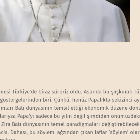
çmesi Türkiye’de biraz sürpriz oldu. Aslında bu şaşkınlık Tü
stergelerinden biri. Çünkü, henüz Papalıkta sekizinci ay
şımları Batı dünyasının temsil ettiği ekonomik düzene dön
larıysa Papa’yı sadece bu yılın değil şimdiden önümüzdeki 
Zira Batı dünyasının temel paradigmaları değiştirebilecek
ncis. Dahası, bu söylem, ağzından çıkan laflar ‘söylem’ ola