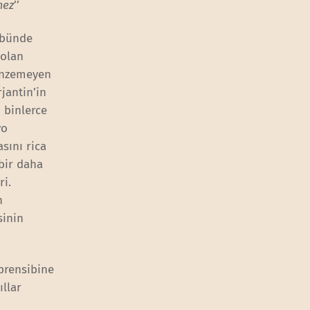
mez
’’
übünde
 olan
benzemeyen
jantin’in
i binlerce
yo
sını rica
 bir daha
ri.
n
sinin
 prensibine
ıllar