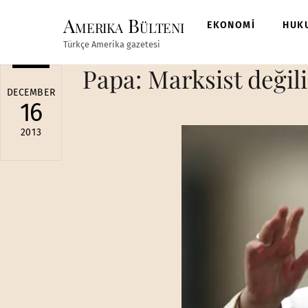
Skip
Amerika Bülteni
to
EKONOMİ
HUK
content
Türkçe Amerika gazetesi
Papa: Marksist deği
DECEMBER
16
2013