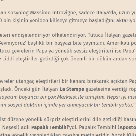
n sosyolog Massimo Introvigne, sadece İtalya’da, uzun yı
0 bin kişinin yeniden kiliseye gitmeye başladığını aktarıyo
leri endişelendiriyor öfkelendiriyor. Tutucu İtalyan gazete
Sevmiyoruz’ başlıklı bir başyazı bile yayınladı. Amerikalı po
Tutucu çevrelerin Papa’ya yönelik sessiz eleştirileri ise Pap
e ciddi eleştiriler getirdiği çok önemli bir dökümandan so
vreler utangaç eleştirileri bir kenara bırakarak açıktan Pa
şladı. Önceki gün İtalyan
La Stampa
gazetesine verdiği rö
hayatım boyunca bir çok Marksist ile tanıştım. Hepsi iyi ins
nin sosyal doktrini içinde yer almayacak bir tembih yoktu.
’
ist düzene yönelik sürpriz eleştirilerini dile getirdiği Kas
n Neşesi) adlı
Papalık Tembihi
’ydi. Papalık Tembihi (
Aposto
tine yönelik yayınladıkları tavsiye metinleridir. Ancak Kili