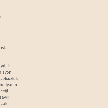
en
e
ıyla,
yıllık
omisyon
 yolsuzluk
n mafyanın
eceği
savcı
 çok