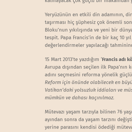
kalmayacak çok güçlü bir makamdan g
Yeryüzünün en etkili din adamının, d
taşırması hiç şüphesiz çok önemli son
Bloku’nun yıkılışında ve yeni bir düny
tespit. Papa Francis’in de bir kaç 10 yı
değerlendirmeler yapılacağı tahminin
15 Mart 2013’te yazdığım ‘
Francis adı k
Avrupa dışından seçilen ilk Papa’nın k
adını seçmesini reforma yönelik güçlü 
Reform için önünde olabilecek en büyük 
Vatikan’daki yolsuzluk iddiaları ve müs
mümkün ve dahası kaçınılmaz.
Mütevazı yaşam tarzıyla bilinen 76 ya
ayından sonra da yaşam tarzını değişti
yerine parasını kendisi ödediği mütev