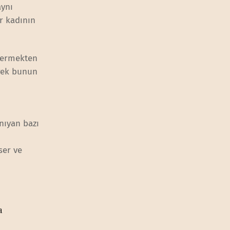
aynı
ir kadının
 vermekten
erek bunun
anıyan bazı
ser ve
a