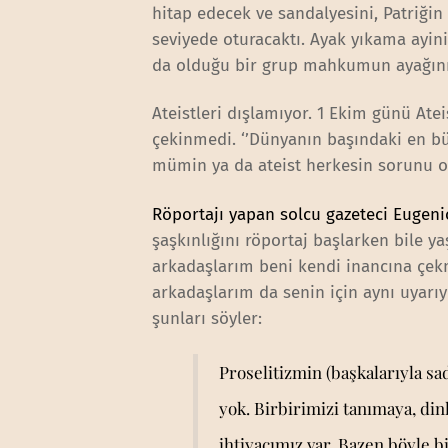
hitap edecek ve sandalyesini, Patriğin 
seviyede oturacaktı. Ayak yıkama ayini
da olduğu bir grup mahkumun ayağını 
Ateistleri dışlamıyor. 1 Ekim günü Atei
çekinmedi. ‘’Dünyanın başındaki en büyü
mümin ya da ateist herkesin sorunu o
Röportajı yapan solcu gazeteci Eugeni
şaşkınlığını röportaj başlarken bile yaş
arkadaşlarım beni kendi inancına çekme
arkadaşlarım da senin için aynı uyarıyı
şunları söyler:
Proselitizmin (başkalarıyla s
yok. Birbirimizi tanımaya, di
ihtiyacımız var. Bazen böyle