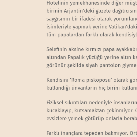
Hotelinin yemekhanesinde diğer müşteri
birinin Arjantin’deki gazete dağıtıcısı
saygısının bir ifadesi olarak yorumlan
isimleriyle yapmak yerine Vatikan’daki
tüm papalardan farklı olarak kendisiyle
Selefinin aksine kırmızı papa ayakkab
altından Papalık yüzüğü yerine altın k
görünür şekilde siyah pantolon giyme
Kendisini ‘Roma piskoposu’ olarak görü
kullandığı ünvanların hiç birini kulla
Fiziksel sıkıntıları nedeniyle insanl
kucaklayıp, kutsamaktan çekinmiyor. G
evsizlere yemek götürüp onlarla berab
Farklı inançlara tepeden bakmıyor. Or