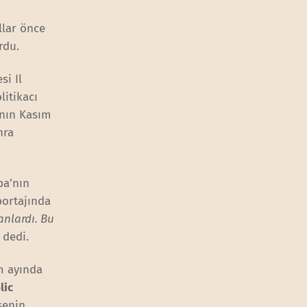
llar önce
rdu.
si Il
litikacı
a’nın Kasım
nra
pa’nın
portajında
anlardı. Bu
’ dedi.
ım ayında
lic
senin