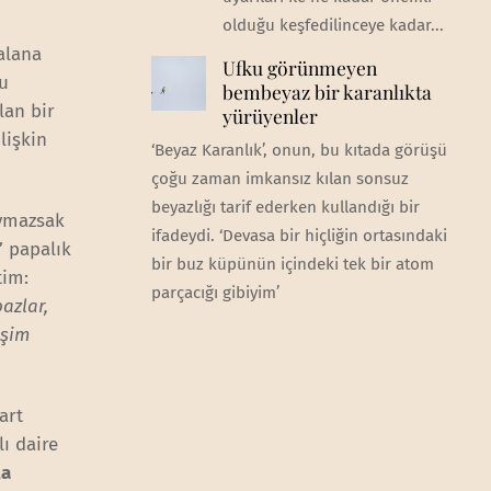
olduğu keşfedilinceye kadar...
alana
Ufku görünmeyen
ğu
bembeyaz bir karanlıkta
lan bir
yürüyenler
lişkin
‘Beyaz Karanlık’, onun, bu kıtada görüşü
çoğu zaman imkansız kılan sonsuz
beyazlığı tarif ederken kullandığı bir
aymazsak
ifadeydi. ‘Devasa bir hiçliğin ortasındaki
’ papalık
bir buz küpünün içindeki tek bir atom
tim:
parçacığı gibiyim’
azlar,
işim
art
ı daire
ta