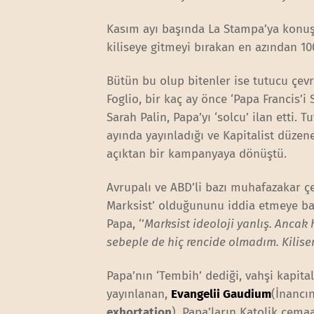
Kasım ayı başında La Stampa’ya konuşa
kiliseye gitmeyi bırakan en azından 10
Bütün bu olup bitenler ise tutucu çevre
Foglio, bir kaç ay önce ‘Papa Francis’i 
Sarah Palin, Papa’yı ‘solcu’ ilan etti. 
ayında yayınladığı ve Kapitalist düzen
açıktan bir kampanyaya dönüştü.
Avrupalı ve ABD’li bazı muhafazakar çe
Marksist’ olduğununu iddia etmeye ba
Papa, ‘’
Marksist ideoloji yanlış. Ancak 
sebeple de hiç rencide olmadım. Kilise
Papa’nın ‘Tembih’ dediği, vahşi kapital
yayınlanan,
Evangelii Gaudium
(İnancı
exhortation
), Papa’ların Katolik cemaa