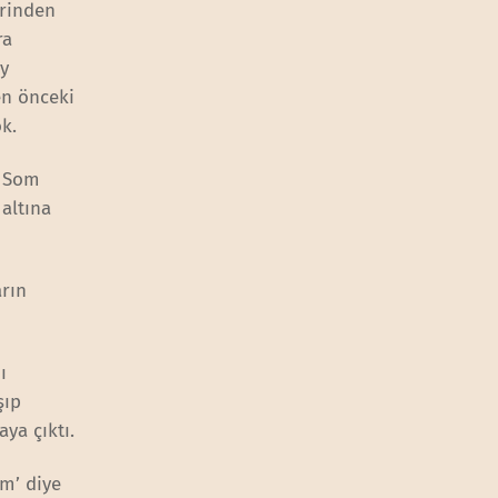
erinden
ra
ey
en önceki
ok.
. Som
altına
arın
ı
şıp
ya çıktı.
im’ diye