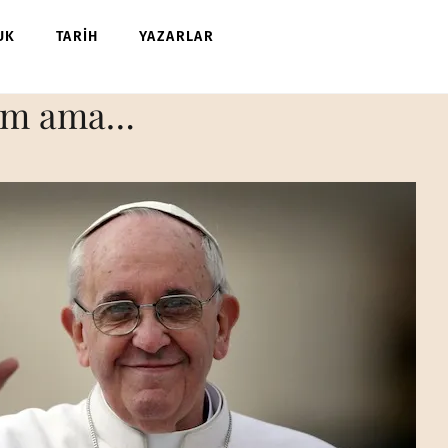
UK
TARİH
YAZARLAR
lim ama…