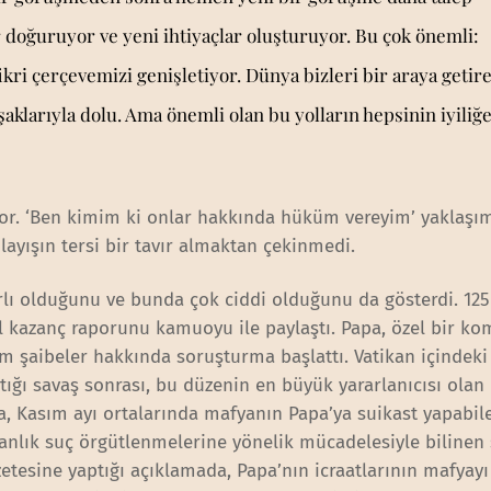
 doğuruyor ve yeni ihtiyaçlar oluşturuyor. Bu çok önemli:
ikri çerçevemizi genişletiyor. Dünya bizleri bir araya getir
şaklarıyla dolu. Ama önemli olan bu yolların hepsinin iyiliğ
ıyor. ‘Ben kimim ki onlar hakkında hüküm vereyim’ yaklaşım
ayışın tersi bir tavır almaktan çekinmedi.
lı olduğunu ve bunda çok ciddi olduğunu da gösterdi. 125 
ıl kazanç raporunu kamuoyu ile paylaştı. Papa, özel bir k
üm şaibeler hakkında soruşturma başlattı. Vatikan içindeki
tığı savaş sonrası, bu düzenin en büyük yararlanıcısı ola
tta, Kasım ayı ortalarında mafyanın Papa’ya suikast yapabil
ranlık suç örgütlenmelerine yönelik mücadelesiyle bilinen 
azetesine yaptığı açıklamada, Papa’nın icraatlarının mafyayı