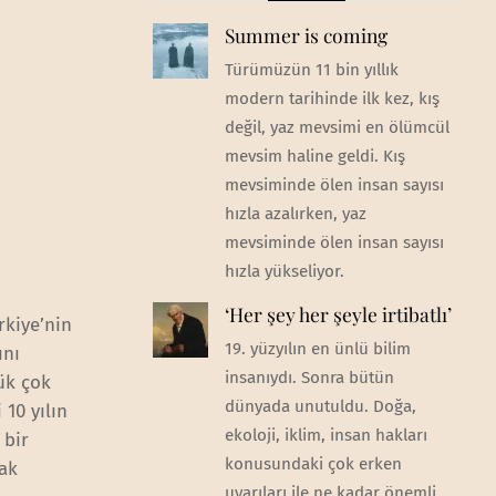
Summer is coming
Türümüzün 11 bin yıllık
modern tarihinde ilk kez, kış
değil, yaz mevsimi en ölümcül
mevsim haline geldi. Kış
mevsiminde ölen insan sayısı
hızla azalırken, yaz
mevsiminde ölen insan sayısı
hızla yükseliyor.
‘Her şey her şeyle irtibatlı’
rkiye’nin
19. yüzyılın en ünlü bilim
ını
insanıydı. Sonra bütün
ük çok
dünyada unutuldu. Doğa,
10 yılın
ekoloji, iklim, insan hakları
 bir
konusundaki çok erken
rak
uyarıları ile ne kadar önemli