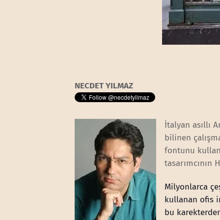
NECDET YILMAZ
İtalyan asıllı 
bilinen çalışm
fontunu kullan
tasarımcının H
Milyonlarca çe
kullanan ofis 
bu karekterde