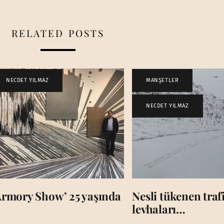
RELATED POSTS
NECDET YILMAZ
MANŞETLER
,
NECDET YILMAZ
Armory Show’ 25 yaşında
Nesli tükenen traf
levhaları…