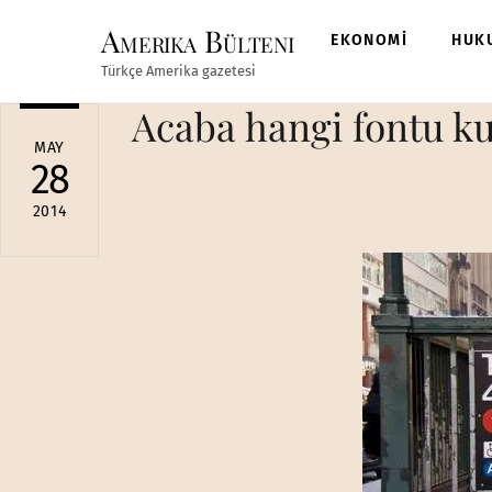
Skip
Amerika Bülteni
to
EKONOMİ
HUK
content
Türkçe Amerika gazetesi
Acaba hangi fontu k
MAY
28
2014