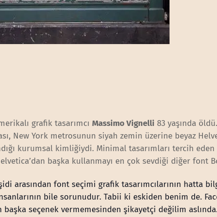
Amerikalı grafik tasarımcı
Massimo Vignelli
83 yaşında öldü
ası, New York metrosunun siyah zemin üzerine beyaz Helv
dığı kurumsal kimliğiydi. Minimal tasarımları tercih eden
elvetica’dan başka kullanmayı en çok sevdiği diğer font B
şidi arasından font seçimi grafik tasarımcılarının hatta bil
insanlarının bile sorunudur. Tabii ki eskiden b
enim de. Fa
n başka seçenek vermemesinden şikayetçi değilim aslında