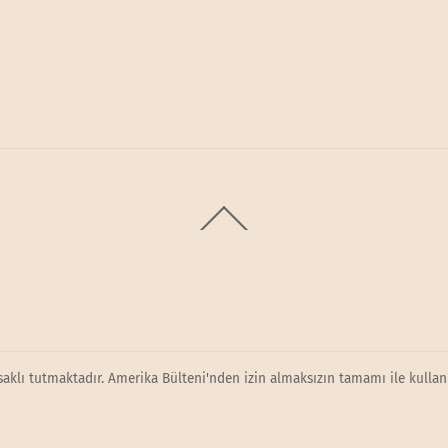
Back
To
Top
saklı tutmaktadır. Amerika Bülteni'nden izin almaksızın tamamı ile kullanı