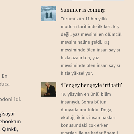
Summer is coming
Türümüzün 11 bin yıllık
modern tarihinde ilk kez, kış
değil, yaz mevsimi en ölümcül
mevsim haline geldi. Kış
mevsiminde ölen insan sayısı
hızla azalırken, yaz
mevsiminde ölen insan sayısı
hızla yükseliyor.
. En
etica
‘Her şey her şeyle irtibatlı’
19. yüzyılın en ünlü bilim
odoni idi.
insanıydı. Sonra bütün
dünyada unutuldu. Doğa,
gisayar
ekoloji, iklim, insan hakları
cebook’un
konusundaki çok erken
. Çünkü,
uyarıları ile ne kadar önemli