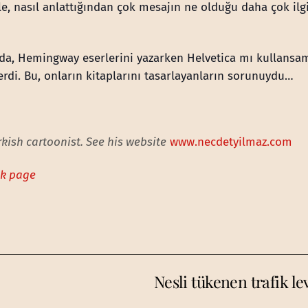
le, nasıl anlattığından çok mesajın ne olduğu daha çok ilg
da, Hemingway eserlerini yazarken Helvetica mı kullansa
di. Bu, onların kitaplarını tasarlayanların sorunuydu…
kish cartoonist. See his website
www.necdetyilmaz.com
ok page
Nesli tükenen trafik l