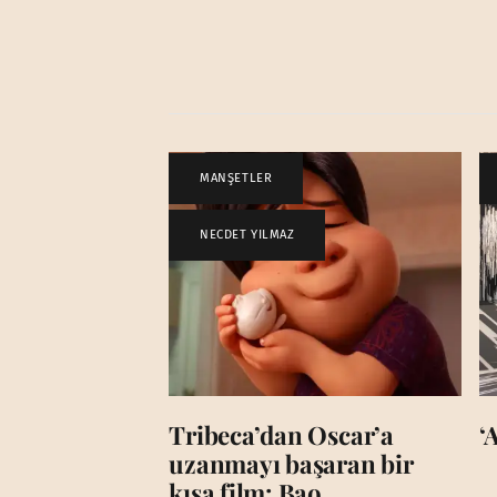
MANŞETLER
,
NECDET YILMAZ
Tribeca’dan Oscar’a
‘
uzanmayı başaran bir
kısa film: Bao