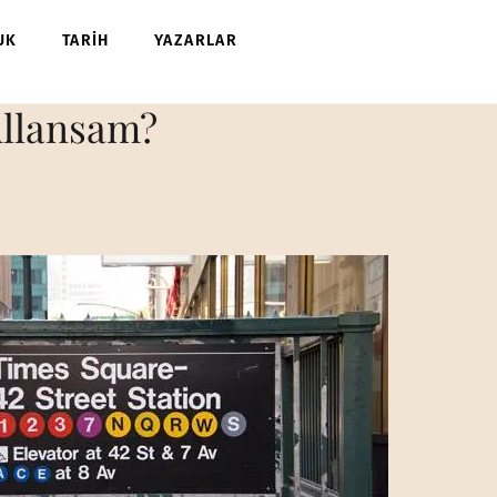
UK
TARİH
YAZARLAR
ullansam?