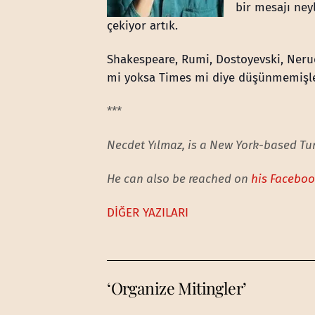
bir mesajı ney
çekiyor artık.
Shakespeare, Rumi, Dostoyevski, Neru
mi yoksa Times mi diye düşünmemişler
***
Necdet Yılmaz, is a New York-based Tur
He can also be reached on
his Facebo
DİĞER YAZILARI
‘Organize Mitingler’