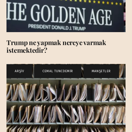
Trump ne yapmak nereye varmak
istemektedir?
ARŞİV
,
CEMAL TUNCDEMİR
,
MANŞETLER