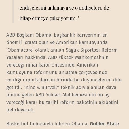
endişelerini anlamaya ve o endişelere de
hitap etmeye çalışıyorum.’’
ABD Başkanı Obama, başkanlık kariyerinin en
önemli icraatı olan ve Amerikan kamuoyunda
‘Obamacare’ olarak anılan Sağlık Sigortası Reform
Yasaları hakkında, ABD Yüksek Mahkemesi’nin
vereceği nihai karar öncesinde, Amerikan
kamuoyuna reformunu anlatma çerçevesinde
verdiği röportajlardan birinde bu düşüncelerini dile
getirdi. ‘’King v. Burvell’’ teknik adıyla anılan dava
önüne gelen ABD Yüksek Mahkemesi’nin bu ay
vereceği karar bu tarihi reform paketinin akıbetini
belirleyecek.
Basketbol tutkusuyla bilinen Obama,
Golden State