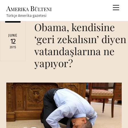
Skip
Amerika Bülteni
Men
to
Türkçe Amerika gazetesi
content
Obama, kendisine
‘geri zekalısın’ diyen
JUNE
12
vatandaşlarına ne
2015
yapıyor?