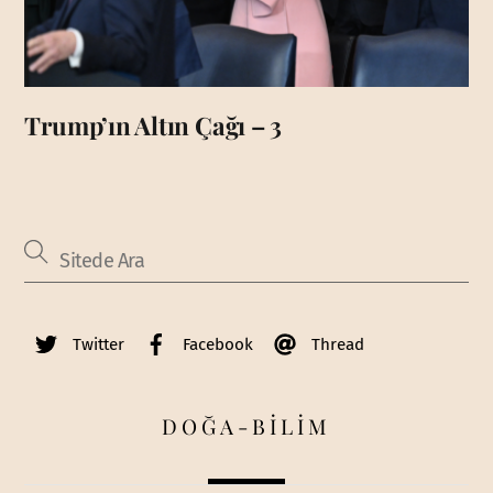
Trump’ın Altın Çağı – 3
Twitter
Facebook
Thread
DOĞA-BİLİM