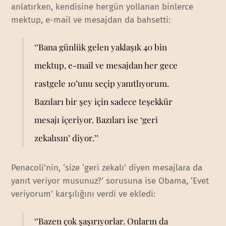
anlatırken, kendisine hergün yollanan binlerce
mektup, e-mail ve mesajdan da bahsetti:
‘’Bana günlük gelen yaklaşık 40 bin
mektup, e-mail ve mesajdan her gece
rastgele 10’unu seçip yanıtlıyorum.
Bazıları bir şey için sadece teşekkür
mesajı içeriyor. Bazıları ise ‘geri
zekalısın’ diyor.’’
Penacoli’nin, ‘size ‘geri zekalı’ diyen mesajlara da
yanıt veriyor musunuz?’ sorusuna ise Obama, ‘Evet
veriyorum’ karşılığını verdi ve ekledi:
‘’Bazen çok şaşırıyorlar. Onların da