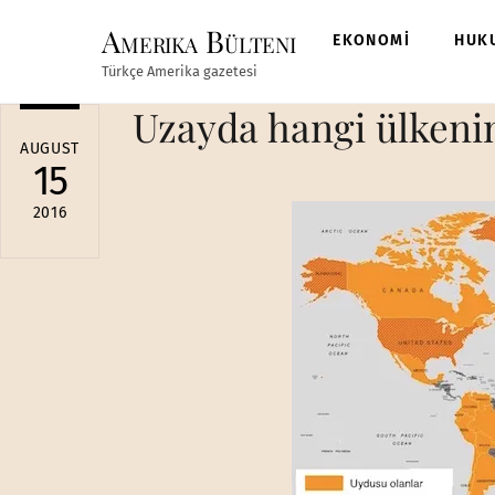
Skip
Amerika Bülteni
to
EKONOMİ
HUK
content
Türkçe Amerika gazetesi
Uzayda hangi ülkeni
AUGUST
15
2016