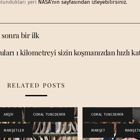
ulundukları yeri
NASA’nın sayfasından izleyebilirsiniz.
sonra bir ilk
ları 1 kilometreyi sizin koşmanızdan hızlı ka
RELATED POSTS
ARŞİV
,
CEMAL TUNCDEMİR
,
CEMAL TUNCDEMİR
,
MANŞETLER
MANŞET
,
MANŞET