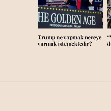
Trump ne yapmak nereye
“
varmak istemektedir?
d