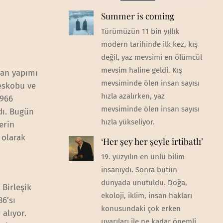
Summer is coming
Türümüzün 11 bin yıllık
modern tarihinde ilk kez, kış
değil, yaz mevsimi en ölümcül
mevsim haline geldi. Kış
san yapımı
mevsiminde ölen insan sayısı
leskobu ve
hızla azalırken, yaz
1966
mevsiminde ölen insan sayısı
rdı. Bugün
hızla yükseliyor.
erin
 olarak
‘Her şey her şeyle irtibatlı’
19. yüzyılın en ünlü bilim
insanıydı. Sonra bütün
dünyada unutuldu. Doğa,
 Birleşik
ekoloji, iklim, insan hakları
86’sı
konusundaki çok erken
 alıyor.
uyarıları ile ne kadar önemli