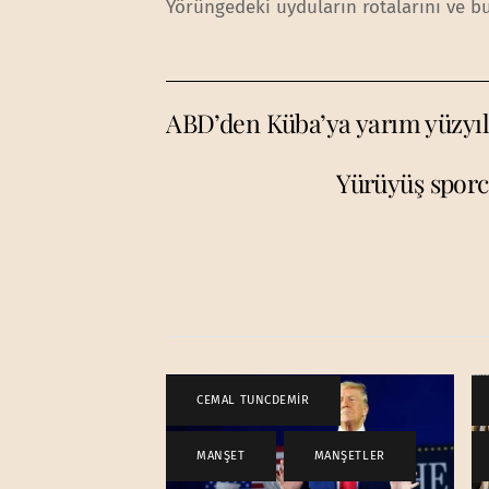
Yörüngedeki uyduların rotalarını ve b
ABD’den Küba’ya yarım yüzyıl 
Yürüyüş sporcu
CEMAL TUNCDEMİR
,
MANŞET
,
MANŞETLER