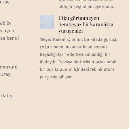
r ise
olduğu keşfedilinceye kadar...
Ufku görünmeyen
cak 24
bembeyaz bir karanlıkta
yürüyenler
 5 uydu
ise kendi
‘Beyaz Karanlık’, onun, bu kıtada görüşü
çoğu zaman imkansız kılan sonsuz
beyazlığı tarif ederken kullandığı bir
ifadeydi. ‘Devasa bir hiçliğin ortasındaki
f ömrünü
bir buz küpünün içindeki tek bir atom
 Uzay
parçacığı gibiyim’
rlatış