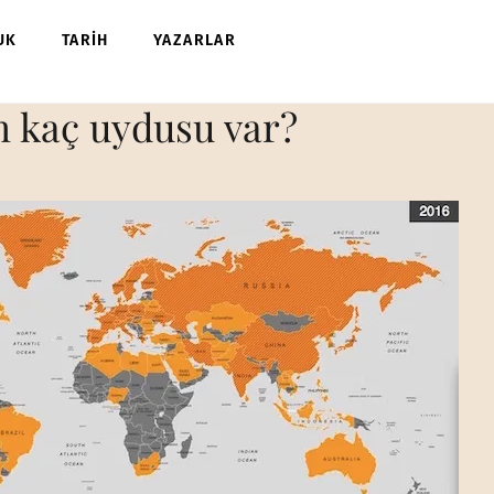
UK
TARİH
YAZARLAR
n kaç uydusu var?