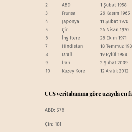
2
ABD
1 Şubat 1958
3
Fransa
26 Kasım 1965
4
Japonya
11 Şubat 1970
5
Çin
24 Nisan 1970
6
İngiltere
28 Ekim 1971
7
Hindistan
18 Temmuz 19
8
Israil
19 Eylül 1988
9
İran
2 Şubat 2009
10
Kuzey Kore
12 Aralık 2012
UCS veritabanına göre uzayda en fa
ABD: 576
Çin: 181