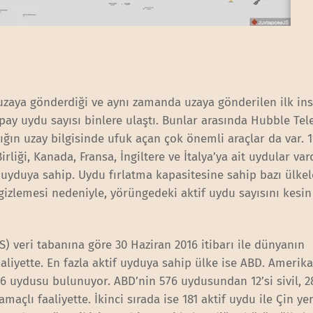
 uzaya gönderdiği ve aynı zamanda uzaya gönderilen ilk in
pay uydu sayısı binlere ulaştı. Bunlar arasında Hubble Te
lığın uzay bilgisinde ufuk açan çok önemli araçlar da var. 
rliği, Kanada, Fransa, İngiltere ve İtalya’ya ait uydular va
 uyduya sahip. Uydu fırlatma kapasitesine sahip bazı ülkel
 gizlemesi nedeniyle, yörüngedeki aktif uydu sayısını kesin
S) veri tabanına göre 30 Haziran 2016 itibarı ile dünyanın
aliyette. En fazla aktif uyduya sahip ülke ise ABD. Amerika
6 uydusu bulunuyor. ABD’nin 576 uydusundan 12’si sivil, 2
 amaçlı faaliyette. İkinci sırada ise 181 aktif uydu ile Çin yer