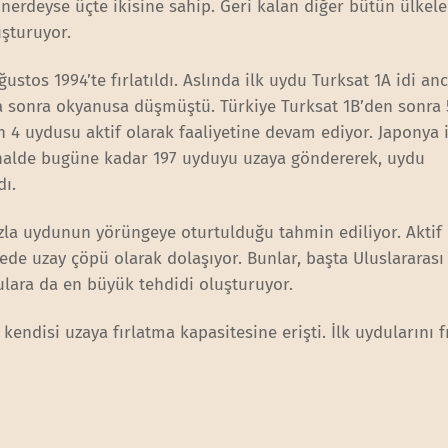
nerdeyse üçte ikisine sahip. Geri kalan diğer bütün ülkele
uşturuyor.
ğustos 1994’te fırlatıldı. Aslında ilk uydu Turksat 1A idi an
ka sonra okyanusa düşmüştü. Türkiye Turksat 1B’den sonra
n 4 uydusu aktif olarak faaliyetine devam ediyor. Japonya 
 halde bugüne kadar 197 uyduyu uzaya göndererek, uydu
dı.
zla uydunun yörüngeye oturtulduğu tahmin ediliyor. Akti
de uzay çöpü olarak dolaşıyor. Bunlar, başta Uluslararası
ulara da en büyük tehdidi oluşturuyor.
ndisi uzaya fırlatma kapasitesine erişti. İlk uydularını fı
i