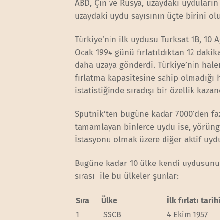
ABD, Çin ve Rusya, uzaydaki uyduların 
uzaydaki uydu sayısının üçte birini ol
Türkiye’nin ilk uydusu Turksat 1B, 10 A
Ocak 1994 günü fırlatıldıktan 12 daki
daha uzaya gönderdi. Türkiye’nin hale
fırlatma kapasitesine sahip olmadığı
istatistiğinde sıradışı bir özellik kazan
Sputnik’ten bugüne kadar 7000’den fa
tamamlayan binlerce uydu ise, yörünge
İstasyonu olmak üzere diğer aktif uyd
Bugüne kadar 10 ülke kendi uydusunu ke
sırası ile bu ülkeler şunlar:
Sıra
Ülke
İlk fırlatı tarih
1
SSCB
4 Ekim 1957