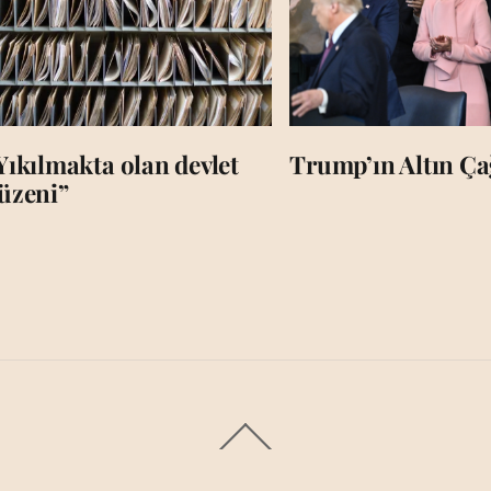
Yıkılmakta olan devlet
Trump’ın Altın Çağ
üzeni”
Back
To
Top