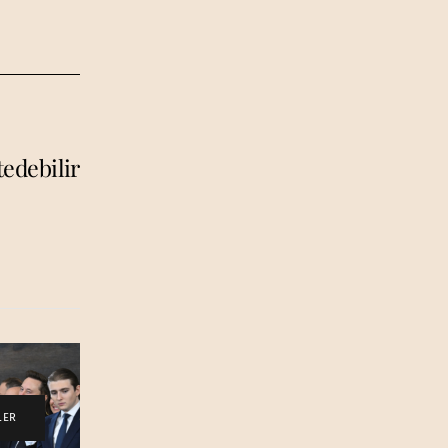
tedebilir
LER