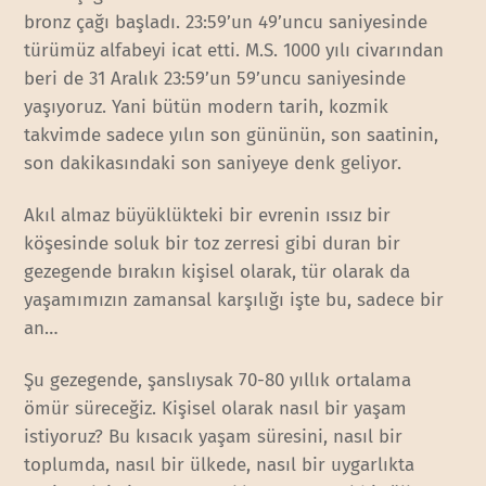
bronz çağı başladı. 23:59’un 49’uncu saniyesinde
türümüz alfabeyi icat etti. M.S. 1000 yılı civarından
beri de 31 Aralık 23:59’un 59’uncu saniyesinde
yaşıyoruz. Yani bütün modern tarih, kozmik
takvimde sadece yılın son gününün, son saatinin,
son dakikasındaki son saniyeye denk geliyor.
Akıl almaz büyüklükteki bir evrenin ıssız bir
köşesinde soluk bir toz zerresi gibi duran bir
gezegende bırakın kişisel olarak, tür olarak da
yaşamımızın zamansal karşılığı işte bu, sadece bir
an…
Şu gezegende, şanslıysak 70-80 yıllık ortalama
ömür süreceğiz. Kişisel olarak nasıl bir yaşam
istiyoruz? Bu kısacık yaşam süresini, nasıl bir
toplumda, nasıl bir ülkede, nasıl bir uygarlıkta