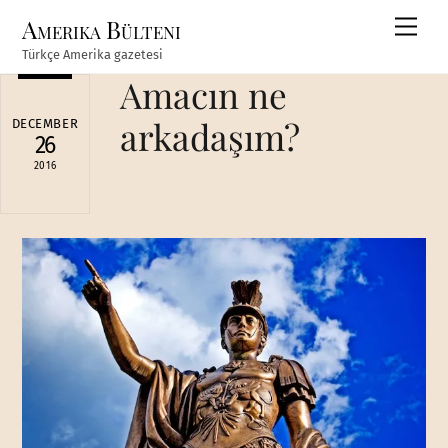
Skip
Amerika Bülteni
Men
to
Türkçe Amerika gazetesi
content
Amacın ne
arkadaşım?
DECEMBER
26
2016