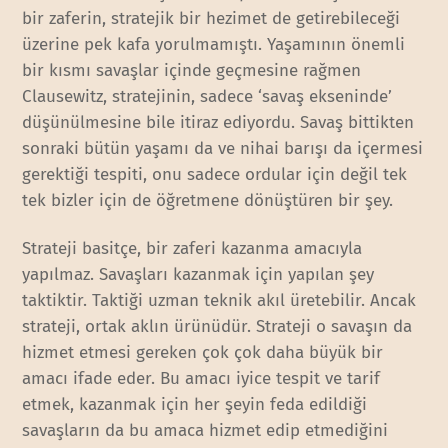
bir zaferin, stratejik bir hezimet de getirebileceği
üzerine pek kafa yorulmamıştı. Yaşamının önemli
bir kısmı savaşlar içinde geçmesine rağmen
Clausewitz, stratejinin, sadece ‘savaş ekseninde’
düşünülmesine bile itiraz ediyordu. Savaş bittikten
sonraki bütün yaşamı da ve nihai barışı da içermesi
gerektiği tespiti, onu sadece ordular için değil tek
tek bizler için de öğretmene dönüştüren bir şey.
Strateji basitçe, bir zaferi kazanma amacıyla
yapılmaz. Savaşları kazanmak için yapılan şey
taktiktir. Taktiği uzman teknik akıl üretebilir. Ancak
strateji, ortak aklın ürünüdür. Strateji o savaşın da
hizmet etmesi gereken çok çok daha büyük bir
amacı ifade eder. Bu amacı iyice tespit ve tarif
etmek, kazanmak için her şeyin feda edildiği
savaşların da bu amaca hizmet edip etmediğini