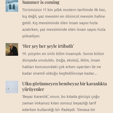
Summer is coming
Türümüzün 11 bin yıllık modern tarihinde ilk kez,
kış değil, yaz mevsimi en ölümcül mevsim haline
geldi. Kış mevsiminde ölen insan sayısı hızla
azalırken, yaz mevsiminde ölen insan sayısı hızla
yükseliyor.
‘Her şey her şeyle irtibatlı’
19. yüzyılın en ünlü bilim insanıydı. Sonra bütün
dünyada unutuldu. Doğa, ekoloji, iklim, insan
hakları konusundaki çok erken uyarıları ile ne
kadar önemli olduğu keşfedilinceye kadar...
Ufku görünmeyen bembeyaz bir karanlıkta
yürüyenler
‘Beyaz Karanlık’, onun, bu kıtada görüşü çoğu
zaman imkansız kılan sonsuz beyazlığı tarif
ederken kullandığı bir ifadeydi. ‘Devasa bir