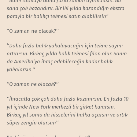
‘’
Balık tutmaya daha fazla zaman ayırmalısın. Bu
sana çok kazandırır. Bir iki yılda kazandığın ekstra
parayla bir balıkçı teknesi satın alabilirsin’
’
‘’O zaman ne olacak?’’
‘’
Daha fazla balık yakalayacağın için tekne sayını
artırırsın. Birkaç yılda balık teknesi filon olur. Sonra
da Amerika’ya ihraç edebileceğin kadar balık
yakalarsın.
’’
‘’O zaman ne olacak?’’
‘’İhracatla çok çok daha fazla kazanırsın. En fazla 10
yıl içinde New York merkezli bir şirket kurarsın.
Birkaç yıl sonra da hisselerini halka açarsın ve artık
süper zengin olursun’’