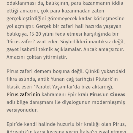
odaklanması da, balıkçının, para kazanmanın iddia
ettiği amacını, çok para kazanmadan zaten
gerçekleştirdiğini göremeyecek kadar körleşmesine
yol açmıştır. Gerçek bir zaferi hali hazırda yaşayan
balıkçıya, 15-20 yılını feda etmesi karşılığında bir
‘Pirus zaferi’ vaat eder. Söyledikleri mantıksız değil,
gayet isabetli teknik açıklamalar. Ancak amaçsızdır.
Amacını çoktan yitirmiştir.
Pirus zaferi demem boşuna değil. Çünkü yukarıdaki
fıkra aslında, antik Yunan çağ tarihçisi Plutark’ın
klasik eseri ‘Paralel Yaşamlar’da bize aktardığı,
Pirus zaferinin
kahramanı Epir kralı
Pirus
’un
Cineas
adlı bilge danışmanı ile diyalogunun modernleşmiş
versiyonudur.
Epir’de kendi halinde huzurlu bir krallığı olan Pirus,
Adriyatik’in karşı kıyısına geçip İtalya’yı işgal etmeyi