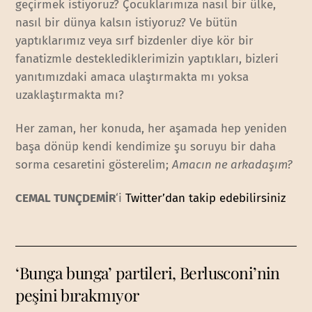
geçirmek istiyoruz? Çocuklarımıza nasıl bir ülke,
nasıl bir dünya kalsın istiyoruz? Ve bütün
yaptıklarımız veya sırf bizdenler diye kör bir
fanatizmle desteklediklerimizin yaptıkları, bizleri
yanıtımızdaki amaca ulaştırmakta mı yoksa
uzaklaştırmakta mı?
Her zaman, her konuda, her aşamada hep yeniden
başa dönüp kendi kendimize şu soruyu bir daha
sorma cesaretini gösterelim;
Amacın ne arkadaşım?
CEMAL TUNÇDEMİR
‘i
Twitter’dan takip edebilirsiniz
‘Bunga bunga’ partileri, Berlusconi’nin
peşini bırakmıyor