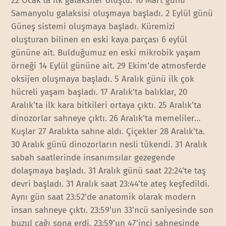
22 Ocak’ta ilk galaksiler oluştu. 16 Mart günü
Samanyolu galaksisi oluşmaya başladı. 2 Eylül günü
Güneş sistemi oluşmaya başladı. Küremizi
oluşturan bilinen en eski kaya parçası 6 eylül
gününe ait. Bulduğumuz en eski mikrobik yaşam
örneği 14 Eylül gününe ait. 29 Ekim’de atmosferde
oksijen oluşmaya başladı. 5 Aralık günü ilk çok
hücreli yaşam başladı. 17 Aralık’ta balıklar, 20
Aralık’ta ilk kara bitkileri ortaya çıktı. 25 Aralık’ta
dinozorlar sahneye çıktı. 26 Aralık’ta memeliler…
Kuşlar 27 Aralıkta sahne aldı. Çiçekler 28 Aralık’ta.
30 Aralık günü dinozorların nesli tükendi. 31 Aralık
sabah saatlerinde insanımsılar gezegende
dolaşmaya başladı. 31 Aralık günü saat 22:24’te taş
devri başladı. 31 Aralık saat 23:44’te ateş keşfedildi.
Aynı gün saat 23:52’de anatomik olarak modern
insan sahneye çıktı. 23:59’un 33’ncü saniyesinde son
buzul çağı sona erdi. 23:59’un 47’inci sahnesinde