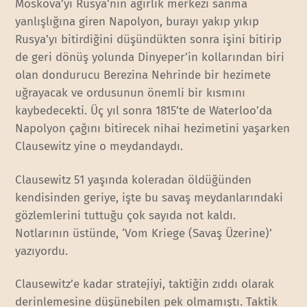
Moskova’yı Rusya’nın ağırlık merkezi sanma
yanlışlığına giren Napolyon, burayı yakıp yıkıp
Rusya’yı bitirdiğini düşündükten sonra işini bitirip
de geri dönüş yolunda Dinyeper’in kollarından biri
olan dondurucu Berezina Nehrinde bir hezimete
uğrayacak ve ordusunun önemli bir kısmını
kaybedecekti. Üç yıl sonra 1815’te de Waterloo’da
Napolyon çağını bitirecek nihai hezimetini yaşarken
Clausewitz yine o meydandaydı.
Clausewitz 51 yaşında koleradan öldüğünden
kendisinden geriye, işte bu savaş meydanlarındaki
gözlemlerini tuttuğu çok sayıda not kaldı.
Notlarının üstünde, ‘Vom Kriege (Savaş Üzerine)’
yazıyordu.
Clausewitz’e kadar stratejiyi, taktiğin zıddı olarak
derinlemesine düşünebilen pek olmamıştı. Taktik