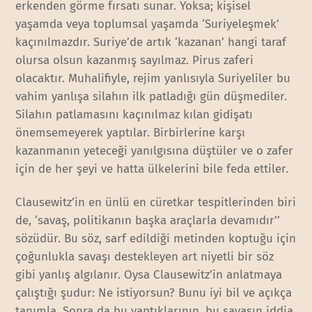
erkenden görme fırsatı sunar. Yoksa; kişisel
yaşamda veya toplumsal yaşamda ‘Suriyeleşmek’
kaçınılmazdır. Suriye’de artık ‘kazanan’ hangi taraf
olursa olsun kazanmış sayılmaz. Pirus zaferi
olacaktır. Muhalifiyle, rejim yanlısıyla Suriyeliler bu
vahim yanlışa silahın ilk patladığı gün düşmediler.
Silahın patlamasını kaçınılmaz kılan gidişatı
önemsemeyerek yaptılar. Birbirlerine karşı
kazanmanın yeteceği yanılgısına düştüler ve o zafer
için de her şeyi ve hatta ülkelerini bile feda ettiler.
Clausewitz’in en ünlü en cüretkar tespitlerinden biri
de, ‘savaş, politikanın başka araçlarla devamıdır’’
sözüdür. Bu söz, sarf edildiği metinden koptuğu için
çoğunlukla savaşı destekleyen art niyetli bir söz
gibi yanlış algılanır. Oysa Clausewitz’in anlatmaya
çalıştığı şudur: Ne istiyorsun? Bunu iyi bil ve açıkça
tanımla. Sonra da bu yaptıklarının, bu savaşın iddia