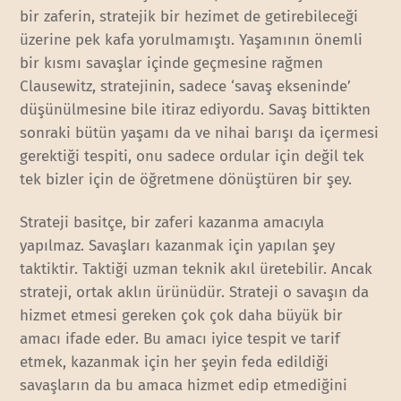
bir zaferin, stratejik bir hezimet de getirebileceği
üzerine pek kafa yorulmamıştı. Yaşamının önemli
bir kısmı savaşlar içinde geçmesine rağmen
Clausewitz, stratejinin, sadece ‘savaş ekseninde’
düşünülmesine bile itiraz ediyordu. Savaş bittikten
sonraki bütün yaşamı da ve nihai barışı da içermesi
gerektiği tespiti, onu sadece ordular için değil tek
tek bizler için de öğretmene dönüştüren bir şey.
Strateji basitçe, bir zaferi kazanma amacıyla
yapılmaz. Savaşları kazanmak için yapılan şey
taktiktir. Taktiği uzman teknik akıl üretebilir. Ancak
strateji, ortak aklın ürünüdür. Strateji o savaşın da
hizmet etmesi gereken çok çok daha büyük bir
amacı ifade eder. Bu amacı iyice tespit ve tarif
etmek, kazanmak için her şeyin feda edildiği
savaşların da bu amaca hizmet edip etmediğini