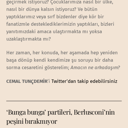
geçirmek istiyoruz? Çocuklarımıza nasıl bir ülke,
nasıl bir dünya kalsın istiyoruz? Ve bütün
yaptıklarımız veya sırf bizdenler diye kör bir
fanatizmle desteklediklerimizin yaptıkları, bizleri
yanıtımızdaki amaca ulaştırmakta mı yoksa
uzaklaştırmakta mı?
Her zaman, her konuda, her aşamada hep yeniden
başa dönüp kendi kendimize şu soruyu bir daha
sorma cesaretini gösterelim;
Amacın ne arkadaşım?
CEMAL TUNÇDEMİR
‘i
Twitter’dan takip edebilirsiniz
‘Bunga bunga’ partileri, Berlusconi’nin
peşini bırakmıyor