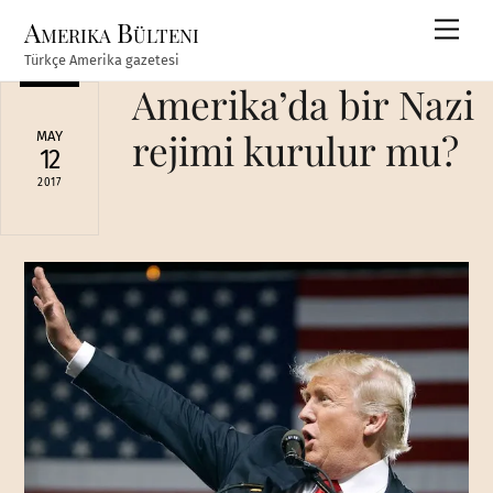
Skip
Amerika Bülteni
Men
to
Türkçe Amerika gazetesi
content
Amerika’da bir Nazi
rejimi kurulur mu?
MAY
12
2017