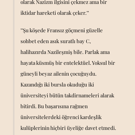
olarak Nazizm ilgisini çekmez ama bir
iktidar hareketi olarak çeker.’’
’’Şu köşede Fransız göçmeni güzelle
sohbet eden asık suratlı bay C,
halihazırda Nazileşmiş bile. Parlak ama
hayata küsmüş bir entelektüel. Yoksul bir
güneyli beyaz ailenin çocuğuydu.
Kazandığı iki bursla okuduğu iki
üniversiteyi bütün takdirnameleri alarak
bitirdi. Bu başarısına rağmen
üniversitelerdeki öğrenci kardeşlik
kulüplerinin hiçbiri üyeliğe davet etmedi.