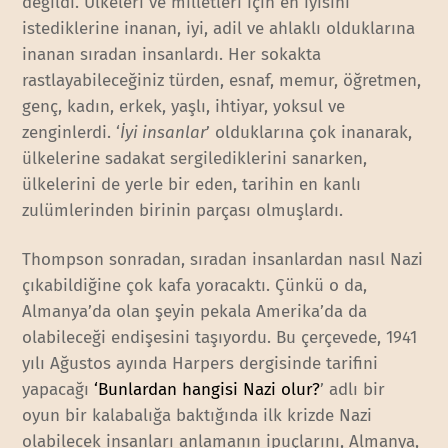
değildi. Ülkeleri ve milletleri için en iyisini
istediklerine inanan, iyi, adil ve ahlaklı olduklarına
inanan sıradan insanlardı. Her sokakta
rastlayabileceğiniz türden, esnaf, memur, öğretmen,
genç, kadın, erkek, yaşlı, ihtiyar, yoksul ve
zenginlerdi. ‘
İyi insanlar
’ olduklarına çok inanarak,
ülkelerine sadakat sergilediklerini sanarken,
ülkelerini de yerle bir eden, tarihin en kanlı
zulümlerinden birinin parçası olmuşlardı.
Thompson sonradan, sıradan insanlardan nasıl Nazi
çıkabildiğine çok kafa yoracaktı. Çünkü o da,
Almanya’da olan şeyin pekala Amerika’da da
olabileceği endişesini taşıyordu. Bu çerçevede, 1941
yılı Ağustos ayında Harpers dergisinde tarifini
yapacağı
‘Bunlardan hangisi Nazi olur?
’ adlı bir
oyun bir kalabalığa baktığında ilk krizde Nazi
olabilecek insanları anlamanın ipuçlarını, Almanya,