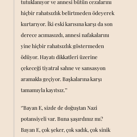
tutuklanıyor ve annesi bütün cezalarını
hiçbir rahatsızlık belirtmeden ödeyerek
kurtarıyor. İki eski karısına karşı da son
derece acımasızdı, annesi nafakalarını
yine hiçbir rahatsızlık göstermeden
ödüyor. Hayatı dikkatleri üzerine
çekeceği tiyatral sahne ve sansasyon
aramakla geçiyor. Başkalarına karşı
tamamıyla kayıtsız.’’
‘’Bayan E, sizde de doğuştan Nazi
potansiyeli var. Buna şaşırdınız mı?
Bayan E, çok şeker, çok sadık, çok sinik