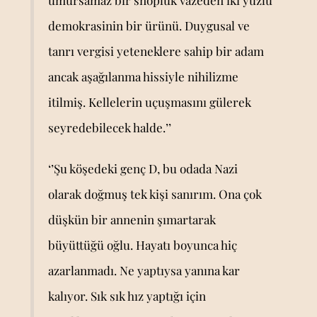
umursamaz bir snopluk vazeden iki yüzlü
demokrasinin bir ürünü. Duygusal ve
tanrı vergisi yeteneklere sahip bir adam
ancak aşağılanma hissiyle nihilizme
itilmiş. Kellelerin uçuşmasını gülerek
seyredebilecek halde.’’
‘’Şu köşedeki genç D, bu odada Nazi
olarak doğmuş tek kişi sanırım. Ona çok
düşkün bir annenin şımartarak
büyüttüğü oğlu. Hayatı boyunca hiç
azarlanmadı. Ne yaptıysa yanına kar
kalıyor. Sık sık hız yaptığı için