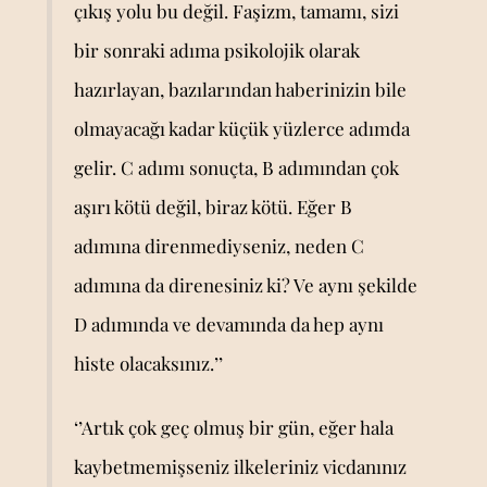
çıkış yolu bu değil. Faşizm, tamamı, sizi
bir sonraki adıma psikolojik olarak
hazırlayan, bazılarından haberinizin bile
olmayacağı kadar küçük yüzlerce adımda
gelir. C adımı sonuçta, B adımından çok
aşırı kötü değil, biraz kötü. Eğer B
adımına direnmediyseniz, neden C
adımına da direnesiniz ki? Ve aynı şekilde
D adımında ve devamında da hep aynı
histe olacaksınız.’’
‘’Artık çok geç olmuş bir gün, eğer hala
kaybetmemişseniz ilkeleriniz vicdanınız