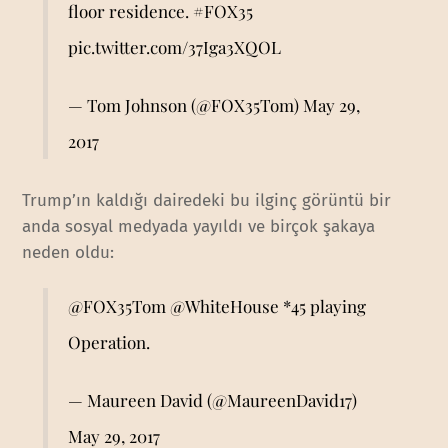
floor residence.
#FOX35
pic.twitter.com/37Iga3XQOL
— Tom Johnson (@FOX35Tom)
May 29,
2017
Trump’ın kaldığı dairedeki bu ilginç görüntü bir
anda sosyal medyada yayıldı ve birçok şakaya
neden oldu:
@FOX35Tom
@WhiteHouse
*45 playing
Operation.
— Maureen David (@MaureenDavid17)
May 29, 2017