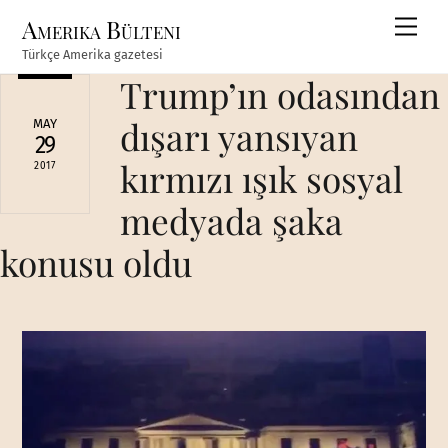
Skip
Amerika Bülteni
Men
to
Türkçe Amerika gazetesi
content
Trump’ın odasından
dışarı yansıyan
MAY
29
kırmızı ışık sosyal
2017
medyada şaka
konusu oldu