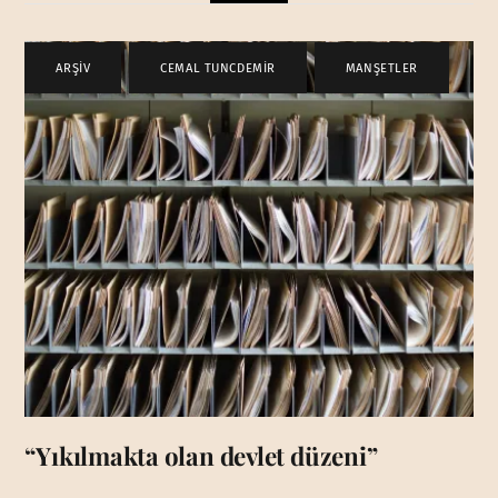
ARŞİV
,
CEMAL TUNCDEMİR
,
MANŞETLER
“Yıkılmakta olan devlet düzeni”