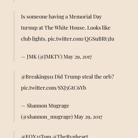
Is someone having a Memorial Day
turnup at The White House. Looks like
club lights.
pic.twitter.com/QGSuBRt3Iu
— JMK (@JMKTV)
May 29, 2017
@Breaking911
Did Trump steal the orb?
pic.twitter.com/SXJ5GtC6Yb
— Shannon Mugrage
(@shannon_mugrage)
May 29, 2017
@FOX35Tom
@TheRynheart