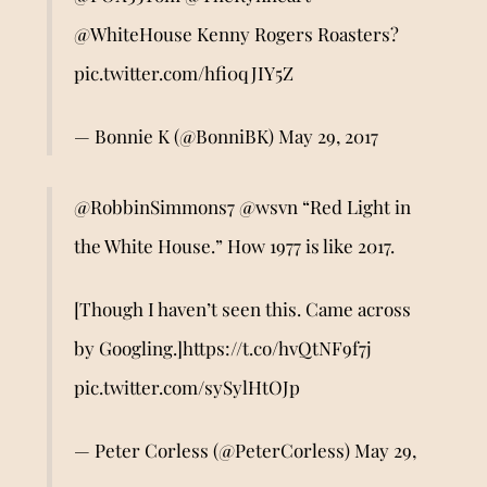
@WhiteHouse
Kenny Rogers Roasters?
pic.twitter.com/hfi0qJIY5Z
— Bonnie K (@BonniBK)
May 29, 2017
@RobbinSimmons7
@wsvn
“Red Light in
the White House.” How 1977 is like 2017.
[Though I haven’t seen this. Came across
by Googling.]
https://t.co/hvQtNF9f7j
pic.twitter.com/sySylHtOJp
— Peter Corless (@PeterCorless)
May 29,