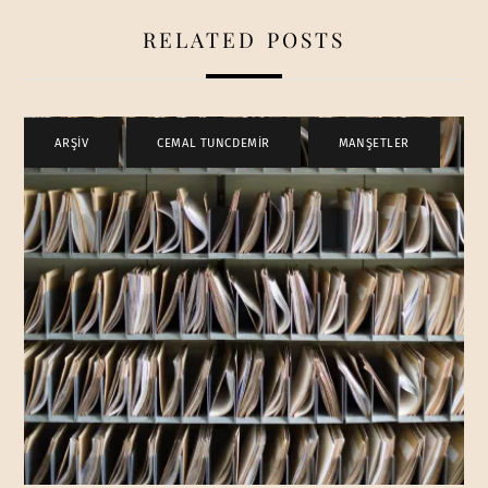
RELATED POSTS
ARŞİV
,
CEMAL TUNCDEMİR
,
MANŞETLER