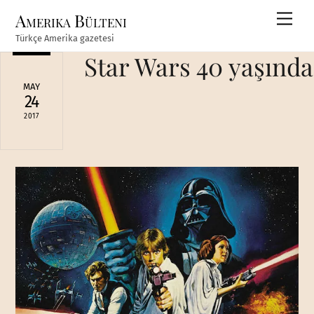
Skip
Amerika Bülteni
Men
to
Türkçe Amerika gazetesi
content
Star Wars 40 yaşında
MAY
24
2017