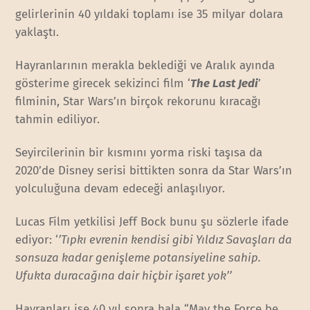
gelirlerinin 40 yıldaki toplamı ise 35 milyar dolara
yaklaştı.
Hayranlarının merakla beklediği ve Aralık ayında
gösterime girecek sekizinci film ‘
The Last Jedi
’
filminin, Star Wars’ın birçok rekorunu kıracağı
tahmin ediliyor.
Seyircilerinin bir kısmını yorma riski taşısa da
2020’de Disney serisi bittikten sonra da Star Wars’ın
yolculuğuna devam edeceği anlaşılıyor.
Lucas Film yetkilisi Jeff Bock bunu şu sözlerle ifade
ediyor: ‘
’Tıpkı evrenin kendisi gibi Yıldız Savaşları da
sonsuza kadar genişleme potansiyeline sahip.
Ufukta duracağına dair hiçbir işaret yok’’
Hayranları ise 40 yıl sonra hala “May the Force be