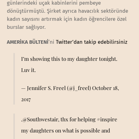
günlerindeki uçak kabinlerini pembeye
dönüştürmüştü. Şirket ayrıca havacılık sektöründe
kadın sayısını artırmak için kadın öğrencilere özel
burslar sağlıyor.
AMERİKA BÜLTENİ
‘ni
Twitter’dan takip edebilirsiniz
I’m showing this to my daughter tonight.
Luv it.
— Jennifer S. Freel (@j_freel)
October 18,
2017
.
@Southwestair
, thx for helping
#inspire
my daughters on what is possible and