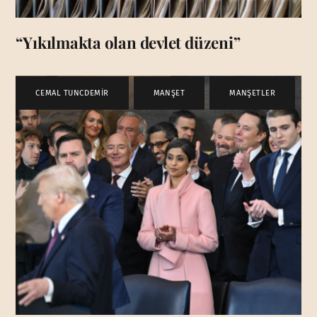
“Yıkılmakta olan devlet düzeni”
CEMAL TUNCDEMİR
,
MANŞET
,
MANŞETLER