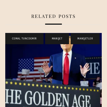
RELATED POSTS
CEMAL TUNCDEMİR
,
MANŞET
,
MANŞETLER