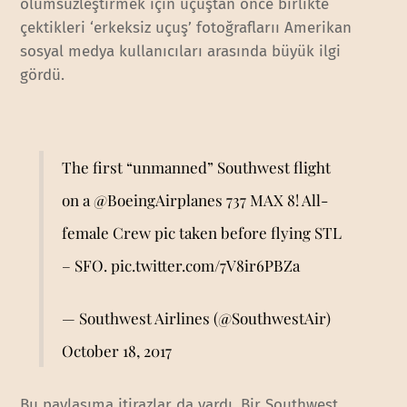
ölümsüzleştirmek için uçuştan önce birlikte
çektikleri ‘erkeksiz uçuş’ fotoğraflarıı Amerikan
sosyal medya kullanıcıları arasında büyük ilgi
gördü.
The first “unmanned” Southwest flight
on a
@BoeingAirplanes
737 MAX 8! All-
female Crew pic taken before flying STL
– SFO.
pic.twitter.com/7V8ir6PBZa
— Southwest Airlines (@SouthwestAir)
October 18, 2017
Bu paylaşıma itirazlar da vardı. Bir Southwest