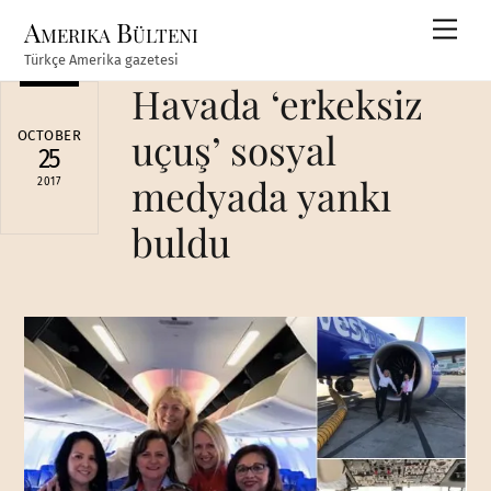
Skip
Amerika Bülteni
Men
to
Türkçe Amerika gazetesi
content
Havada ‘erkeksiz
uçuş’ sosyal
OCTOBER
25
medyada yankı
2017
buldu